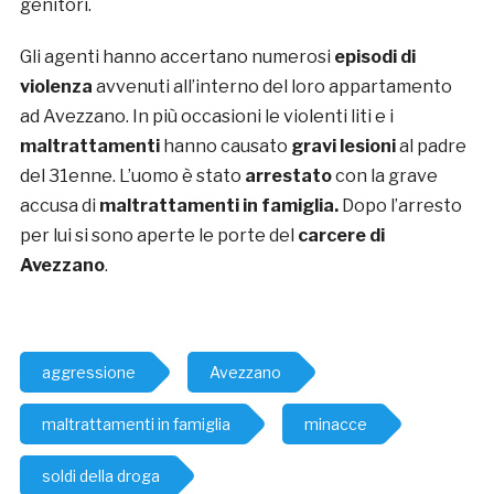
genitori.
Gli agenti hanno accertano numerosi
episodi di
violenza
avvenuti all’interno del loro appartamento
ad Avezzano. In più occasioni le violenti liti e i
maltrattamenti
hanno causato
gravi lesioni
al padre
del 31enne. L’uomo è stato
arrestato
con la grave
accusa di
maltrattamenti in famiglia.
Dopo l’arresto
per lui si sono aperte le porte del
carcere di
Avezzano
.
aggressione
Avezzano
maltrattamenti in famiglia
minacce
soldi della droga