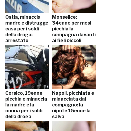
Ostia, minaccia
Monselice:
madre e distrugge
34enne per mesi
casa per i soldi
picchia la
della droga:
compagna davanti
arrestato
ai figli piccoli
Corsico, 19enne
Napoli, picchiata e
picchia e minaccia
minacciata dal
la madre e la
compagno: la
nonna per i soldi
nipote 15enne la
della droga
salva