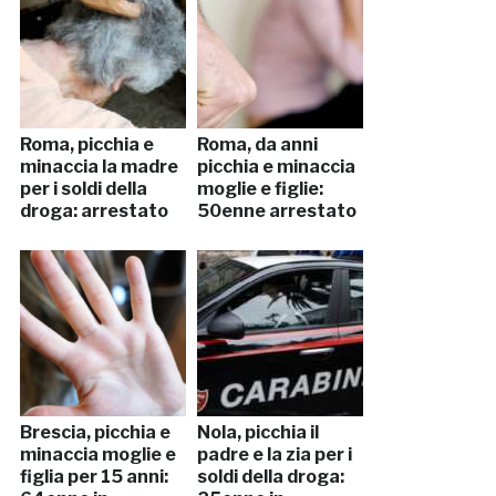
Roma, picchia e
Roma, da anni
minaccia la madre
picchia e minaccia
per i soldi della
moglie e figlie:
droga: arrestato
50enne arrestato
Brescia, picchia e
Nola, picchia il
minaccia moglie e
padre e la zia per i
figlia per 15 anni:
soldi della droga: