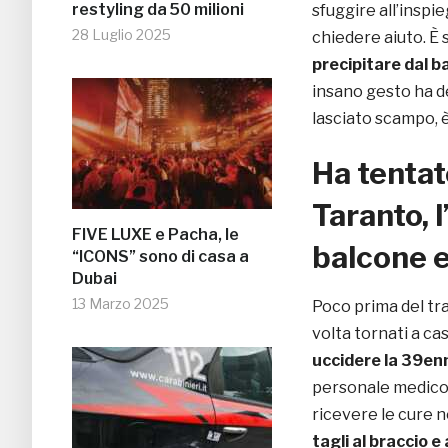
restyling da 50 milioni
sfuggire all’inspi
28 Luglio 2025
chiedere aiuto. È
precipitare dal b
insano gesto ha d
lasciato scampo, è
Ha tentat
Taranto, l
FIVE LUXE e Pacha, le
balcone 
“ICONS” sono di casa a
Dubai
13 Marzo 2025
Poco prima del tra
volta tornati a ca
uccidere la 39en
personale medico 
ricevere le cure n
tagli al braccio e 