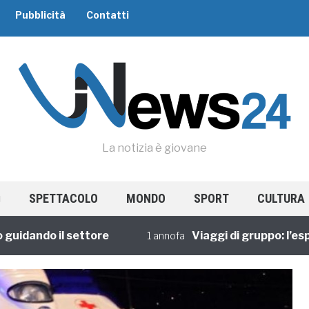
Pubblicità
Contatti
La notizia è giovane
SPETTACOLO
MONDO
SPORT
CULTURA
ando il settore
Viaggi di gruppo: l’esperie
1 annofa