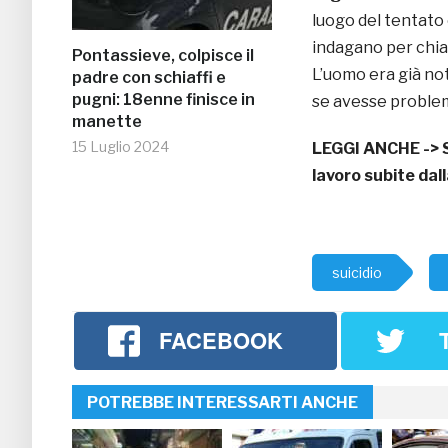
luogo del tentato o
indagano per chiar
Pontassieve, colpisce il
L’uomo era già not
padre con schiaffi e
pugni: 18enne finisce in
se avesse problemi
manette
15 Luglio 2024
LEGGI ANCHE ->
lavoro subite da
suicidio
FACEBOOK
POTREBBE INTERESSARTI ANCHE