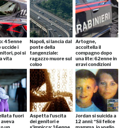
o: 45enne
Napoli, si lancia dal
Artogne,
 uccide i
ponte della
accoltella il
itori, poi si
tangenziale:
compagno dopo
a vita
ragazzo muore sul
una lite: 62enne in
colpo
gravi condizioni
llata fuori
Aspetta l’uscita
Jordan si suicida a
, aveva
dei genitori e
12 anni: “Sii felice
to un
s’impicca: 16enne
mamma, io voglio