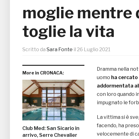
moglie mentre d
toglie la vita
Scritto da
Sara Fonte
il
26 Luglio 2021
Dramma nella nott
More in CRONACA:
uomo
ha cercato 
addormentata abb
con loro quando i
impugnato le forbi
La vittima si è sve
facendo, ha preso in
Club Med: San Sicario in
velocemente di ca
arrivo, Serre Chevalier