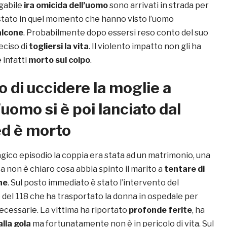
egabile
ira omicida dell’uomo
sono arrivati in strada per
 stato in quel momento che hanno visto l’uomo
alcone
. Probabilmente dopo essersi reso conto del suo
eciso di
togliersi la vita
. Il violento impatto non gli ha
 infatti
morto sul colpo
.
o di uccidere la moglie a
’uomo si è poi lanciato dal
ed è morto
gico episodio la coppia era stata ad un matrimonio, una
sa non è chiaro cosa abbia spinto il marito a
tentare di
ne
. Sul posto immediato è stato l’intervento del
del 118 che ha trasportato la donna in ospedale per
ecessarie. La vittima ha riportato
profonde ferite
, ha
alla gola
ma fortunatamente non è in pericolo di vita. Sul