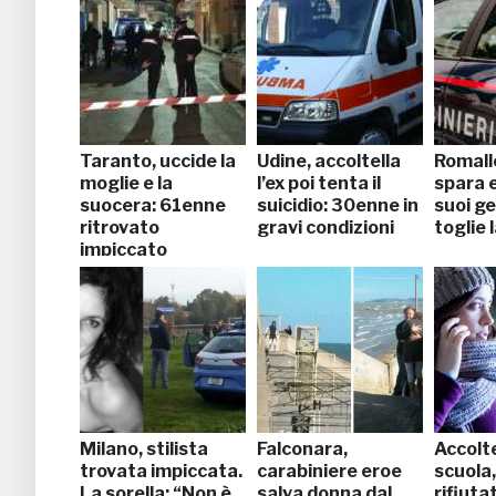
Taranto, uccide la
Udine, accoltella
Romall
moglie e la
l’ex poi tenta il
spara e
suocera: 61enne
suicidio: 30enne in
suoi gen
ritrovato
gravi condizioni
toglie l
impiccato
Milano, stilista
Falconara,
Accolte
trovata impiccata.
carabiniere eroe
scuola
La sorella: “Non è
salva donna dal
rifiuta