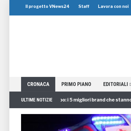
Il progetto VNews24
Staff
Lavora con noi
CRONACA
PRIMO PIANO
EDITORIALI
Viaggi di Gruppo: i 5 migliori brand che stanno guid
ULTIME NOTIZIE