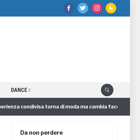
facebook
twitter
instagram
feedburner
DANCE
nza condivisa torna di moda ma cambia faccia
4 annif
Da non perdere