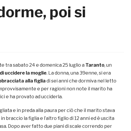
orme, poi si
e tra sabato 24 e domenica 25 luglio a
Taranto
, un
di uccidere la moglie
. La donna, una 39enne, si era
racciata alla figlia
di sei anni che dormiva nel letto
mprovvisamente e per ragioni non note il marito ha
ci e ha provato ad ucciderla.
gliata e in preda alla paura per ciò che il marito stava
 braccio la figlia e l’altro figlio di 12 anni ed è uscita
sa. Dopo aver fatto due piani di scale correndo per