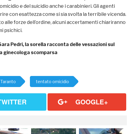
micidio e del suicidio anche i carabinieri. Gli agenti
ire con esattezza come si sia svolta la terribile vicenda.
o alle forze dell’ordine, alcuni accertamenti chiariranno
 psichici.
Sara Pedri, la sorella racconta delle vessazioni sul
lla ginecologa scomparsa
Taranto
tentato omicidio
TWITTER
GOOGLE+