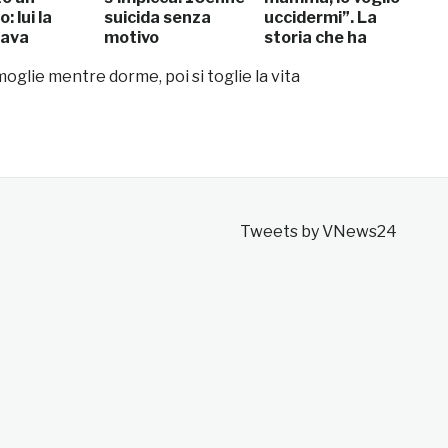
: lui la
suicida senza
uccidermi”. La
tava
motivo
storia che ha
commosso il
moglie mentre dorme, poi si toglie la vita
mondo
Tweets by VNews24