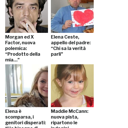
Morgan ed X
Elena Ceste,
Factor, nuova
appello del padre:
polemica:
“Chi sa la verità
“Prodotto della
parli”
mia…”
Elena è
Maddie McCann:
scomparsa, i
nuova pista,
genitori disperati:
ripartono le