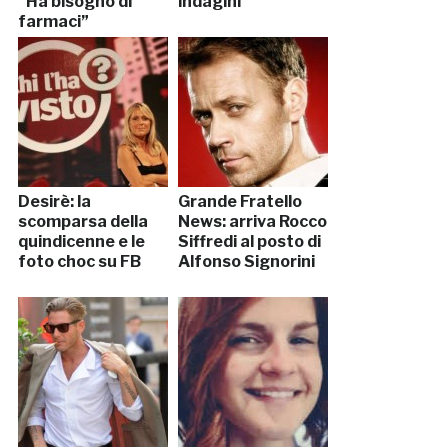
“Ha bisogno di
indagini
farmaci”
Desirè: la
Grande Fratello
scomparsa della
News: arriva Rocco
quindicenne e le
Siffredi al posto di
foto choc su FB
Alfonso Signorini