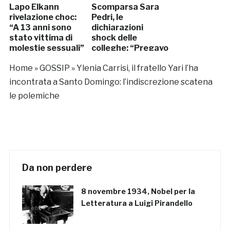
Lapo Elkann
Scomparsa Sara
rivelazione choc:
Pedri, le
“A 13 anni sono
dichiarazioni
stato vittima di
shock delle
molestie sessuali”
colleghe: “Pregavo
di fare un
Home
»
GOSSIP
»
Ylenia Carrisi, il fratello Yari l’ha
incidente pur di
non andare a
incontrata a Santo Domingo: l’indiscrezione scatena
lavorare”
le polemiche
Da non perdere
8 novembre 1934, Nobel per la
Letteratura a Luigi Pirandello