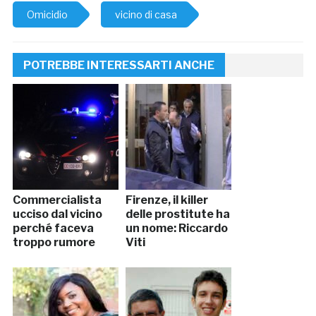
Omicidio
vicino di casa
POTREBBE INTERESSARTI ANCHE
Commercialista
Firenze, il killer
ucciso dal vicino
delle prostitute ha
perché faceva
un nome: Riccardo
troppo rumore
Viti