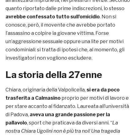
all’altezza di Impruneta, nei pressi di Firenze. Secondo
quanto riportato dalle prime indiscrezioni, lo stesso
avrebbe confessato tutto sull’omicidio
. Non si
conosce, però, il movente che avrebbe portato
l’assassino a colpire la giovane vittima. Forse
un’aggressione sessuale oppure una lite per motivi
condominiali: si tratta di ipotesi che, al momento, gli
investigatori non vogliono escludere.
La storia della 27enne
Chiara, originaria della Valpolicella,
si era da poco
trasferita a Calmasino
proprio per motivi di lavoro e
per stare accanto al fidanzato. Laureata all’università
di Padova,
aveva una grande passione per la
pallavolo
, sport che praticava da diversi anni. “
La
nostra Chiara Ugolini non è più tra noi! Una tragedia