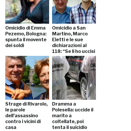
Omicidio di Emma
Omicidio a San
Pezemo, Bologna:
Martino, Marco
spunta il movente
Eletti e le sue
dei soldi
dichiarazioni al
118: “Se li ho uccisi
io non lo so”
Strage di Rivarolo,
Dramma a
le parole
Polesella: uccide il
dell’assassino
marito a
contro i vicini di
coltellate, poi
casa
tenta il suicidio