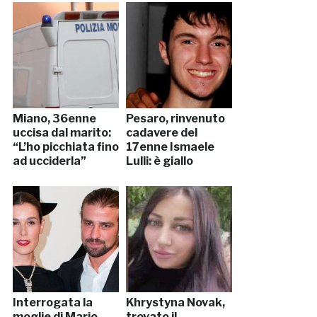
Miano, 36enne
Pesaro, rinvenuto
uccisa dal marito:
cadavere del
“L’ho picchiata fino
17enne Ismaele
ad ucciderla”
Lulli: è giallo
Interrogata la
Khrystyna Novak,
moglie di Mario
trovato il