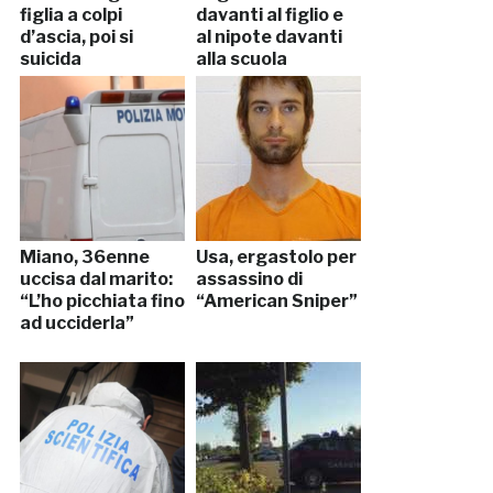
figlia a colpi
davanti al figlio e
d’ascia, poi si
al nipote davanti
suicida
alla scuola
Miano, 36enne
Usa, ergastolo per
uccisa dal marito:
assassino di
“L’ho picchiata fino
“American Sniper”
ad ucciderla”