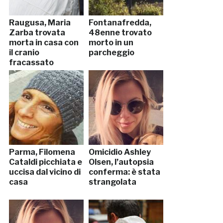
Raugusa, Maria
Fontanafredda,
Zarba trovata
48enne trovato
morta in casa con
morto in un
il cranio
parcheggio
fracassato
Parma, Filomena
Omicidio Ashley
Cataldi picchiata e
Olsen, l’autopsia
uccisa dal vicino di
conferma: è stata
casa
strangolata