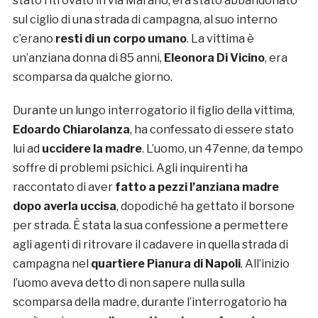
stato ritrovato in via Marano, era stato abbandonato
sul ciglio di una strada di campagna, al suo interno
c’erano
resti di un corpo umano
. La vittima è
un’anziana donna di 85 anni,
Eleonora Di Vicino
, era
scomparsa da qualche giorno.
Durante un lungo interrogatorio il figlio della vittima,
Edoardo Chiarolanza
, ha confessato di essere stato
lui ad
uccidere la madre
. L’uomo, un 47enne, da tempo
soffre di problemi psichici. Agli inquirenti ha
raccontato di aver
fatto a pezzi l’anziana madre
dopo averla uccisa
, dopodiché ha gettato il borsone
per strada. È stata la sua confessione a permettere
agli agenti di ritrovare il cadavere in quella strada di
campagna nel
quartiere Pianura di Napoli
. All’inizio
l’uomo aveva detto di non sapere nulla sulla
scomparsa della madre, durante l’interrogatorio ha