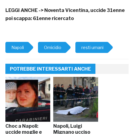
LEGGI ANCHE ->
Noventa Vicentina, uccide 31enne
poi scappa: 61enne ricercato
Napoli
Omicidio
resti umani
POTREBBE INTERESSARTI ANCHE
Choc a Napoli:
Napoli, Luigi
uccide moglie e
Mignano ucciso