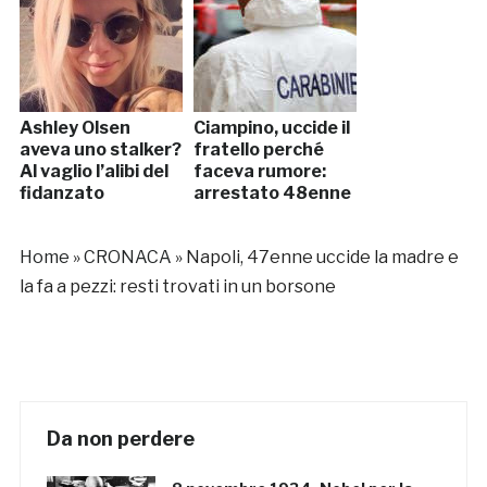
Ashley Olsen
Ciampino, uccide il
aveva uno stalker?
fratello perché
Al vaglio l’alibi del
faceva rumore:
fidanzato
arrestato 48enne
Home
»
CRONACA
»
Napoli, 47enne uccide la madre e
la fa a pezzi: resti trovati in un borsone
Da non perdere