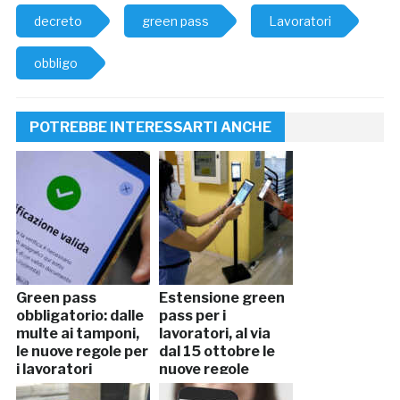
decreto
green pass
Lavoratori
obbligo
POTREBBE INTERESSARTI ANCHE
Green pass
Estensione green
obbligatorio: dalle
pass per i
multe ai tamponi,
lavoratori, al via
le nuove regole per
dal 15 ottobre le
i lavoratori
nuove regole