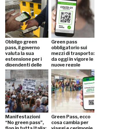
Obbligo green
Green pass
pass, il governo
obbligatorio sui
valuta la sua
mezzi di trasporto:
estensione per i
da oggi in vigore le
dipendenti delle
nuove regole
aziende
Manifestazioni
Green Pass, ecco
“No green pass”,
cosa cambia per
flop in tutta Italia:
viaggi e cerimonie