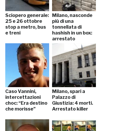
Sciopero generale:
Milano, nasconde
25 e 26 ottobre
più di una
stop a metro, bus
tonnellata di
e treni
hashish in un box:
arrestato
Caso Vannini,
Milano, spari a
intercettazioni
Palazzo di
choc: “Era destino
Giustizia: 4 morti.
che morisse”
Arrestato killer