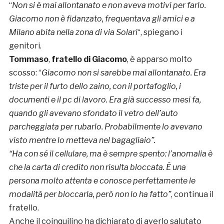
“
Non si è mai allontanato e non aveva motivi per farlo.
Giacomo non è fidanzato, frequentava gli amici e a
Milano abita nella zona di via Solari
“, spiegano i
genitori.
Tommaso
,
fratello di Giacomo
, è apparso molto
scosso: “
Giacomo non si sarebbe mai allontanato. Era
triste per il furto dello zaino, con il portafoglio, i
documenti e il pc di lavoro. Era già successo mesi fa,
quando gli avevano sfondato il vetro dell’auto
parcheggiata per rubarlo. Probabilmente lo avevano
visto mentre lo metteva nel bagagliaio”.
“Ha con sé il cellulare, ma è sempre spento: l’anomalia è
che la carta di credito non risulta bloccata. È una
persona molto attenta e conosce perfettamente le
modalità per bloccarla, però non lo ha fatto”
, continua il
fratello.
Anche il coinquilino ha dichiarato di averlo salutato