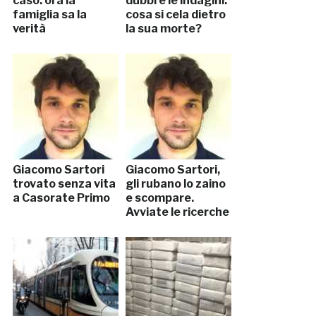
caso: ora la
dubbi e le indagini:
famiglia sa la
cosa si cela dietro
verità
la sua morte?
Giacomo Sartori
Giacomo Sartori,
trovato senza vita
gli rubano lo zaino
a Casorate Primo
e scompare.
Avviate le ricerche