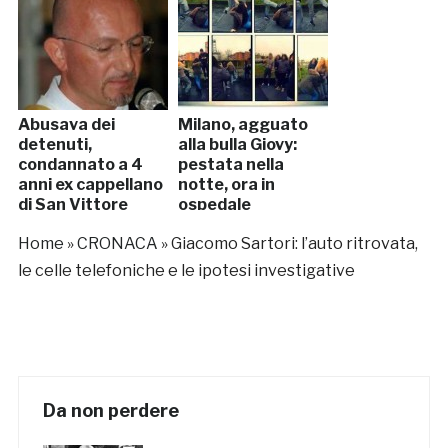
Abusava dei
Milano, agguato
detenuti,
alla bulla Giovy:
condannato a 4
pestata nella
anni ex cappellano
notte, ora in
di San Vittore
ospedale
Home
»
CRONACA
»
Giacomo Sartori: l’auto ritrovata,
le celle telefoniche e le ipotesi investigative
Da non perdere