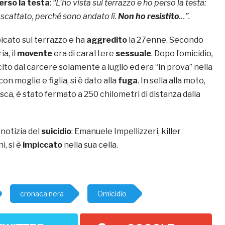
erso la testa
:
“L’ho vista sul terrazzo e ho perso la testa:
 scattato, perché sono andato lì.
Non ho resistito
…”.
mpicato sul terrazzo e ha
aggredito
la 27enne. Secondo
a, il
movente
era di carattere
sessuale
. Dopo l’omicidio,
scito dal carcere solamente a luglio ed era “in prova” nella
con moglie e figlia, si è dato alla
fuga
. In sella alla moto,
sca, è stato fermato a 250 chilometri di distanza dalla
notizia del
suicidio
: Emanuele Impellizzeri, killer
i, si è
impiccato
nella sua cella.
cronaca nera
Omicidio