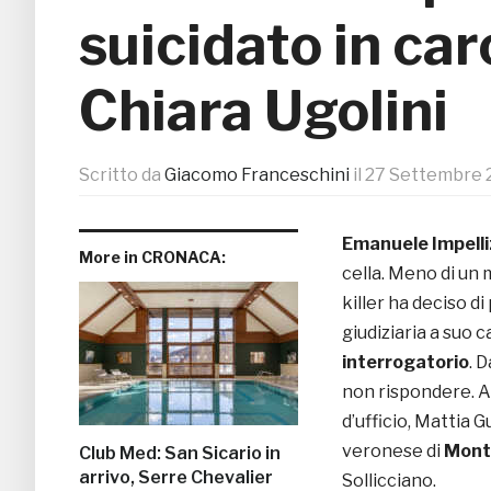
suicidato in carc
Chiara Ugolini
Scritto da
Giacomo Franceschini
il
27 Settembre 
Emanuele Impelli
More in CRONACA:
cella. Meno di un
killer ha deciso di
giudiziaria a suo 
interrogatorio
. 
non rispondere. A
d’ufficio, Mattia 
veronese di
Mont
Club Med: San Sicario in
arrivo, Serre Chevalier
Sollicciano.