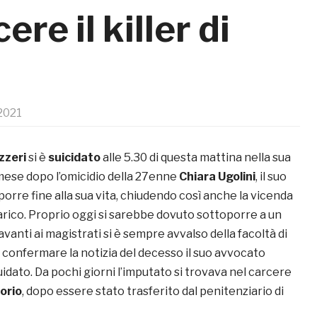
ere il killer di
2021
zzeri
si è
suicidato
alle 5.30 di questa mattina nella sua
 mese dopo l’omicidio della 27enne
Chiara Ugolini
, il suo
 porre fine alla sua vita, chiudendo così anche la vicenda
carico. Proprio oggi si sarebbe dovuto sottoporre a un
Davanti ai magistrati si è sempre avvalso della facoltà di
 confermare la notizia del decesso il suo avvocato
Guidato. Da pochi giorni l’imputato si trovava nel carcere
orio
, dopo essere stato trasferito dal penitenziario di