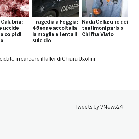
 Calabria:
Tragedia a Foggia:
Nada Cella: uno dei
 uccide
48enne accoltella
testimoni parla a
a colpi di
la moglie e tenta il
Chi l’ha Visto
to
suicidio
idato in carcere il killer di Chiara Ugolini
Tweets by VNews24