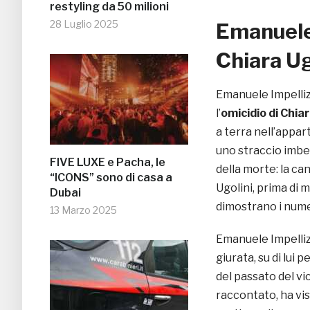
restyling da 50 milioni
28 Luglio 2025
Emanuele 
Chiara Ug
Emanuele Impelliz
l’
omicidio di Chiar
a terra nell’appar
uno straccio imbe
FIVE LUXE e Pacha, le
della morte: la c
“ICONS” sono di casa a
Ugolini, prima di 
Dubai
dimostrano i nume
13 Marzo 2025
Emanuele Impellizz
giurata, su di lui
del passato del vi
raccontato, ha vis