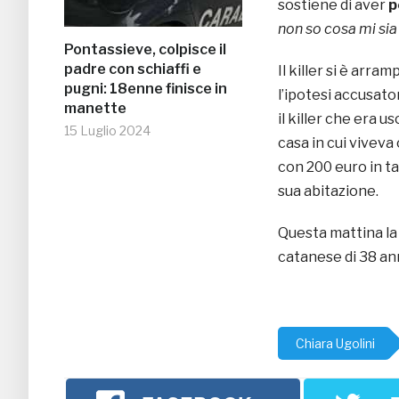
sostiene di aver
p
non so cosa mi sia
Pontassieve, colpisce il
padre con schiaffi e
Il killer si è arra
pugni: 18enne finisce in
l’ipotesi accusatori
manette
il killer che era u
15 Luglio 2024
casa in cui viveva 
con 200 euro in ta
sua abitazione.
Questa mattina la 
catanese di 38 ann
Chiara Ugolini