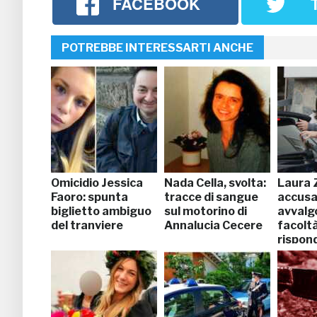
FACEBOOK
POTREBBE INTERESSARTI ANCHE
Omicidio Jessica
Nada Cella, svolta:
Laura Zi
Faoro: spunta
tracce di sangue
accusat
biglietto ambiguo
sul motorino di
avvalg
del tranviere
Annalucia Cecere
facoltà
rispon