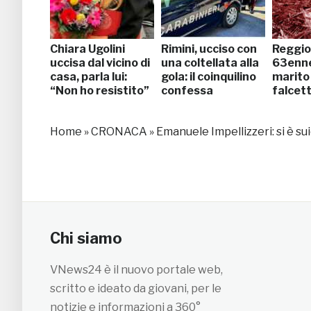
Chiara Ugolini
Rimini, ucciso con
Reggio
uccisa dal vicino di
una coltellata alla
63enne
casa, parla lui:
gola: il coinquilino
marito 
“Non ho resistito”
confessa
falcet
Home
»
CRONACA
»
Emanuele Impellizzeri: si è suic
Chi siamo
VNews24 è il nuovo portale web,
scritto e ideato da giovani, per le
notizie e informazioni a 360°