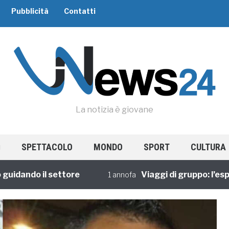
Pubblicità
Contatti
La notizia è giovane
SPETTACOLO
MONDO
SPORT
CULTURA
ando il settore
Viaggi di gruppo: l’esperie
1 annofa