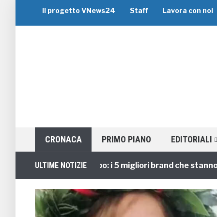
Il progetto VNews24
Staff
Lavora con noi
CRONACA
PRIMO PIANO
EDITORIALI
Viaggi di Gruppo: i 5 migliori brand che stanno guid
ULTIME NOTIZIE