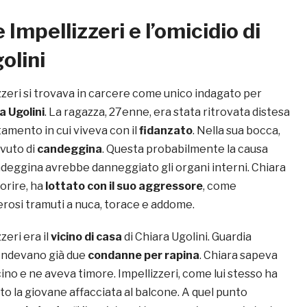
Impellizzeri e l’omicidio di
olini
zeri si trovava in carcere come unico indagato per
a Ugolini
. La ragazza, 27enne, era stata ritrovata distesa
tamento in cui viveva con il
fidanzato
. Nella sua bocca,
vuto di
candeggina
. Questa probabilmente la causa
andeggina avrebbe danneggiato gli organi interni. Chiara
morire, ha
lottato con il suo aggressore
, come
rosi tramuti a nuca, torace e addome.
eri era il
vicino di casa
di Chiara Ugolini. Guardia
 pendevano già due
condanne per rapina
. Chiara sapeva
cino e ne aveva timore. Impellizzeri, come lui stesso ha
to la giovane affacciata al balcone. A quel punto