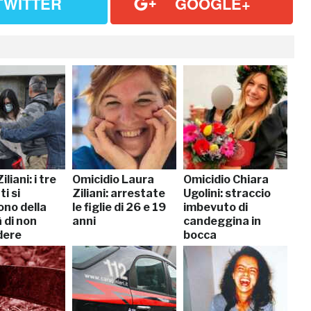
TWITTER
GOOGLE+
liani: i tre
Omicidio Laura
Omicidio Chiara
i si
Ziliani: arrestate
Ugolini: straccio
ono della
le figlie di 26 e 19
imbevuto di
 di non
anni
candeggina in
dere
bocca