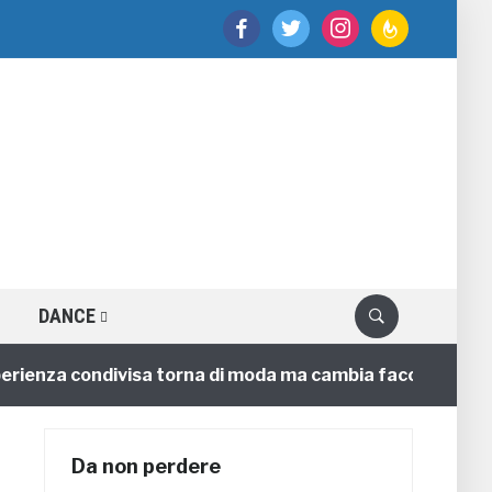
facebook
twitter
instagram
feedburner
DANCE
nza condivisa torna di moda ma cambia faccia
4 annif
Da non perdere