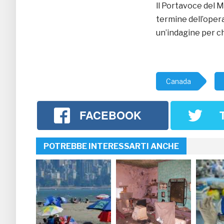
ll Portavoce del M
termine dell’opera
un’indagine per ch
Canada
FACEBOOK
POTREBBE INTERESSARTI ANCHE