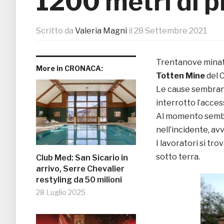
1200 metri di p
Scritto da
Valeria Magni
il
28 Settembre 2021
Trentanove minator
More in CRONACA:
Totten Mine
del C
Le cause sembran
interrotto l’access
Al momento sembra
nell’incidente, a
I lavoratori si tro
sotto terra.
Club Med: San Sicario in
arrivo, Serre Chevalier
restyling da 50 milioni
28 Luglio 2025