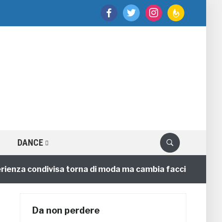
facebook
twitter
instagram
feedburner
DANCE
a condivisa torna di moda ma cambia faccia
4 annifa
Da non perdere