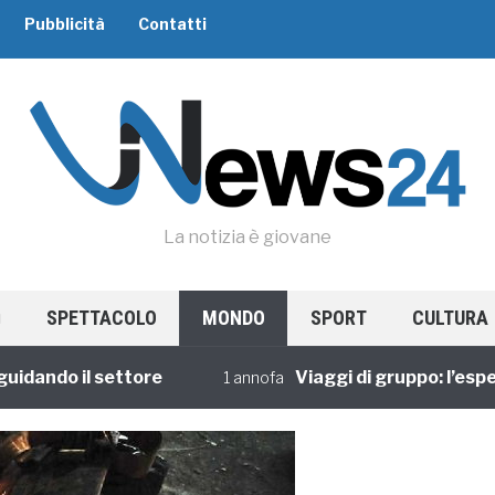
Pubblicità
Contatti
La notizia è giovane
SPETTACOLO
MONDO
SPORT
CULTURA
do il settore
Viaggi di gruppo: l’esperienz
1 annofa