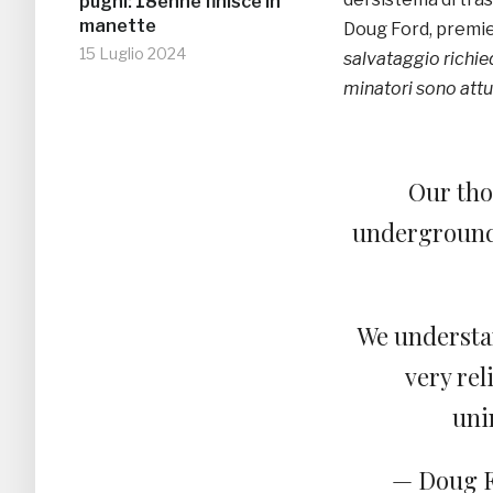
pugni: 18enne finisce in
manette
Doug Ford, premier
15 Luglio 2024
salvataggio richie
minatori sono attu
Our tho
undergroun
We understan
very rel
uni
— Doug F