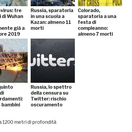
virus: tre
Russia, sparatoria
Colorado,
i di Wuhan
in una scuola a
sparatoria a una
Kazan: almeno 11
festa di
ente già a
morti
compleanno:
bre 2019
almeno 7 morti
quinto
Russia, lo spettro
di
della censura su
rdamenti:
Twitter: rischio
3 bambini
oscuramento
a 1200 metri di profondità