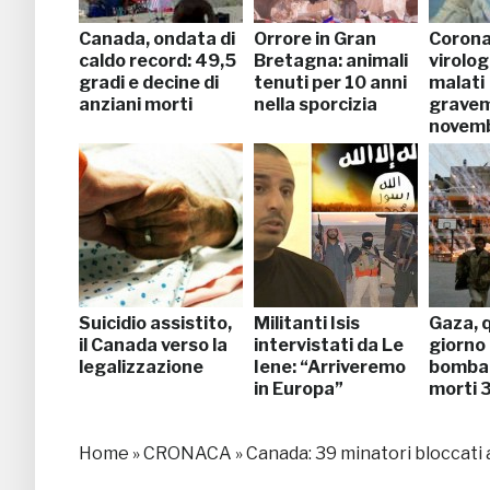
Canada, ondata di
Orrore in Gran
Corona
caldo record: 49,5
Bretagna: animali
virolog
gradi e decine di
tenuti per 10 anni
malati
anziani morti
nella sporcizia
gravem
novem
Suicidio assistito,
Militanti Isis
Gaza, 
il Canada verso la
intervistati da Le
giorno 
legalizzazione
Iene: “Arriveremo
bomba
in Europa”
morti 
Home
»
CRONACA
»
Canada: 39 minatori bloccati 