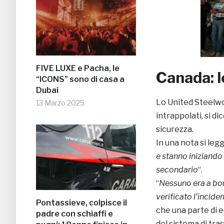
FIVE LUXE e Pacha, le
Canada: l
“ICONS” sono di casa a
Dubai
Lo United Steelwo
13 Marzo 2025
intrappolati, si d
sicurezza.
In una nota si leg
e stanno iniziando 
secondario
“.
“
Nessuno era a bor
verificato l’incide
Pontassieve, colpisce il
che una parte di 
padre con schiaffi e
del sistema di tra