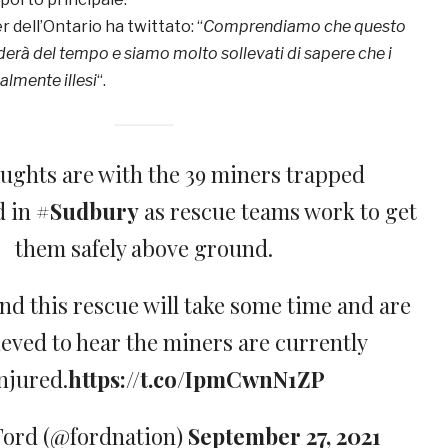
 dell’Ontario ha twittato: “
Comprendiamo che questo
derà del tempo e siamo molto sollevati di sapere che i
almente illesi
“.
ughts are with the 39 miners trapped
d in
#Sudbury
as rescue teams work to get
them safely above ground.
d this rescue will take some time and are
ieved to hear the miners are currently
njured.
https://t.co/IpmCwnN1ZP
ord (@fordnation)
September 27, 2021