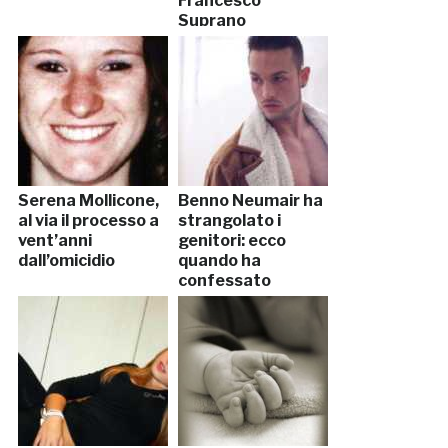
Francesco
Suprano
Serena Mollicone,
Benno Neumair ha
al via il processo a
strangolato i
vent’anni
genitori: ecco
dall’omicidio
quando ha
confessato