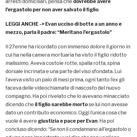
arresti domiciliari, pensa che
dovrebbe avere
l’ergastolo per non aver salvato il figlio
.
LEGGI ANCHE ->
Evan ucciso di botte a un anno e
mezzo, parla il padre: “Meritano l’ergastolo”
Il 27enne ha ricordato con immenso dolore il giorno in
cui ha nella camera mortuaria ha visto il figlio ridotto
malissimo. Aveva costole rotte, spalla rotta, spina
dorsale incrinata e una parte del viso sfondata. Lui
l’aveva visto un paio di mesi prima, ogni tanto l’ex gli
faceva delle videochiamate di nascosto del nuovo
compagno. Ha poi rivelato che lo avevano minacciato
dicendo che
il figlio sarebbe morto
se lui non avesse
dato un contributo economico. Oggi l’unica cosa che
vuole è avere
giustizia e pace per
Evan
.
Ha poi
concluso dicendo:
“Se non li condannano all’ergastolo o