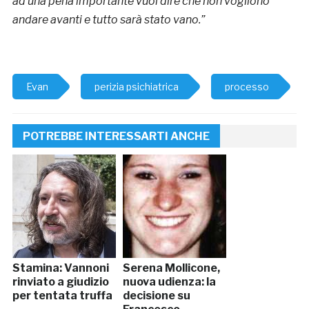
ad una pena importante vuol dire che non vogliono
andare avanti e tutto sarà stato vano.”
Evan
perizia psichiatrica
processo
POTREBBE INTERESSARTI ANCHE
Stamina: Vannoni
Serena Mollicone,
rinviato a giudizio
nuova udienza: la
per tentata truffa
decisione su