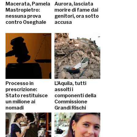
Macerata, Pamela
Aurora, lasciata
Mastropietro:
morire di fame dai
nessuna prova
genitori, ora sotto
contro Oseghale
accusa
Processo in
L’Aquila, tutti
prescrizione:
assolti i
Stato restituisce
componenti della
un milione ai
Commissione
nomadi
Grandi Rischi