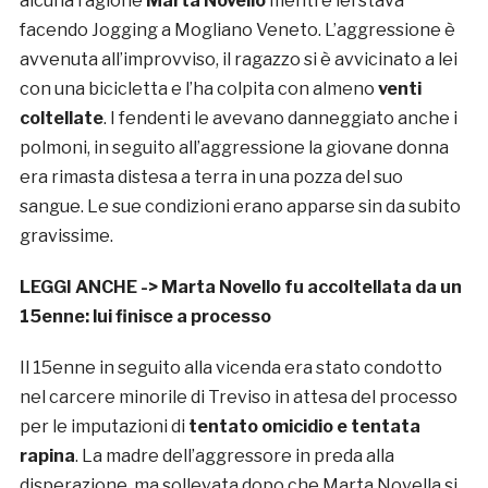
alcuna ragione
Marta Novello
mentre lei stava
facendo Jogging a Mogliano Veneto. L’aggressione è
avvenuta all’improvviso, il ragazzo si è avvicinato a lei
con una bicicletta e l’ha colpita con almeno
venti
coltellate
. I fendenti le avevano danneggiato anche i
polmoni, in seguito all’aggressione la giovane donna
era rimasta distesa a terra in una pozza del suo
sangue. Le sue condizioni erano apparse sin da subito
gravissime.
LEGGI ANCHE ->
Marta Novello fu accoltellata da un
15enne: lui finisce a processo
Il 15enne in seguito alla vicenda era stato condotto
nel carcere minorile di Treviso in attesa del processo
per le imputazioni di
tentato omicidio e tentata
rapina
. La madre dell’aggressore in preda alla
disperazione, ma sollevata dopo che Marta Novella si