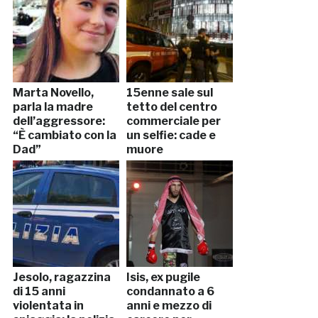
Marta Novello,
15enne sale sul
parla la madre
tetto del centro
dell’aggressore:
commerciale per
“È cambiato con la
un selfie: cade e
Dad”
muore
Jesolo, ragazzina
Isis, ex pugile
di 15 anni
condannato a 6
violentata in
anni e mezzo di