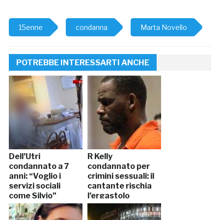
15enne
condanna
Marta Novello
POTREBBE INTERESSARTI ANCHE
Dell’Utri
R Kelly
condannato a 7
condannato per
anni: “Voglio i
crimini sessuali: il
servizi sociali
cantante rischia
come Silvio”
l’ergastolo