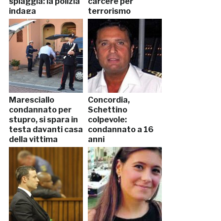
spiaggia: la polizia
carcere per
indaga
terrorismo
Maresciallo
Concordia,
condannato per
Schettino
stupro, si spara in
colpevole:
testa davanti casa
condannato a 16
della vittima
anni