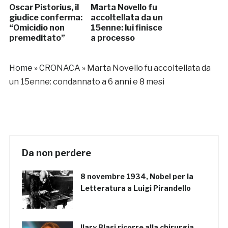
Oscar Pistorius, il
Marta Novello fu
giudice conferma:
accoltellata da un
“Omicidio non
15enne: lui finisce
premeditato”
a processo
Home
»
CRONACA
»
Marta Novello fu accoltellata da
un 15enne: condannato a 6 anni e 8 mesi
Da non perdere
8 novembre 1934, Nobel per la
Letteratura a Luigi Pirandello
Ilary Blasi ricorre alla chirurgia