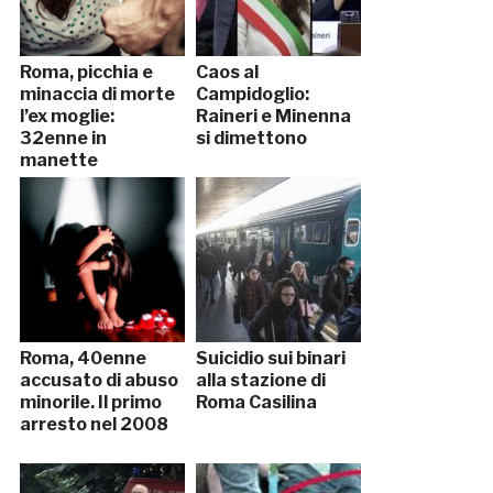
Roma, picchia e
Caos al
minaccia di morte
Campidoglio:
l’ex moglie:
Raineri e Minenna
32enne in
si dimettono
manette
Roma, 40enne
Suicidio sui binari
accusato di abuso
alla stazione di
minorile. Il primo
Roma Casilina
arresto nel 2008