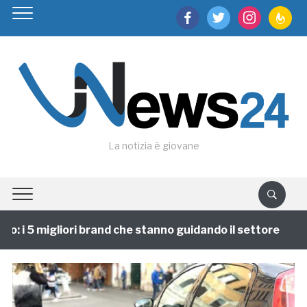
facebook
twitter
instagram
feedburn
La notizia è giovane
: i 5 migliori brand che stanno guidando il settore