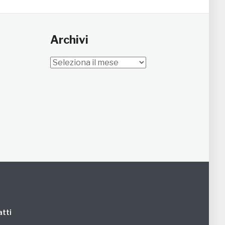
Archivi
Archivi
tti