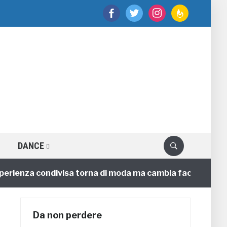
facebook
twitter
instagram
feedburner
DANCE
enza condivisa torna di moda ma cambia faccia
4 anni
Da non perdere