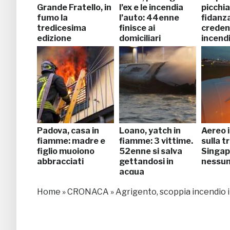
Grande Fratello, in
l’ex e le incendia
picchia
fumo la
l’auto: 44enne
fidanz
tredicesima
finisce ai
creden
edizione
domiciliari
incendi
salva
Padova, casa in
Loano, yatch in
Aereo 
fiamme: madre e
fiamme: 3 vittime.
sulla t
figlio muoiono
52enne si salva
Singap
abbracciati
gettandosi in
nessun
acqua
Home
»
CRONACA
»
Agrigento, scoppia incendio i