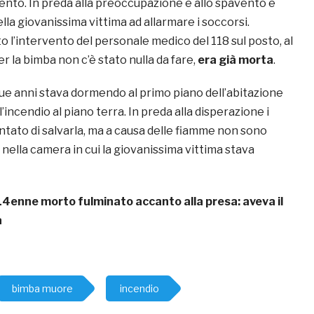
gento. In preda alla preoccupazione e allo spavento è
la giovanissima vittima ad allarmare i soccorsi.
 l’intervento del personale medico del 118 sul posto, al
r la bimba non c’è stato nulla da fare,
era già morta
.
 due anni stava dormendo al primo piano dell’abitazione
’incendio al piano terra. In preda alla disperazione i
ntato di salvarla, ma a causa delle fiamme non sono
e nella camera in cui la giovanissima vittima stava
14enne morto fulminato accanto alla presa: aveva il
a
bimba muore
incendio