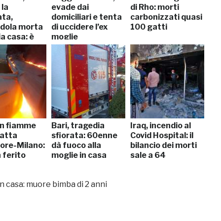
 la
evade dai
di Rho: morti
ata,
domiciliari e tenta
carbonizzati quasi
dola morta
di uccidere l’ex
100 gatti
a casa: è
moglie
in fiamme
Bari, tragedia
Iraq, incendio al
ratta
sfiorata: 60enne
Covid Hospital: il
ore-Milano:
dà fuoco alla
bilancio dei morti
 ferito
moglie in casa
sale a 64
n casa: muore bimba di 2 anni