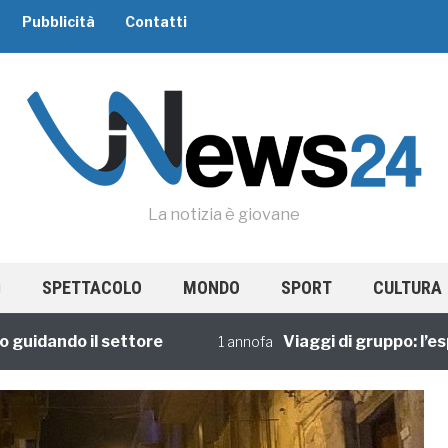
Pubblicità
Contatti
La notizia è giovane
SPETTACOLO
MONDO
SPORT
CULTURA
dando il settore
Viaggi di gruppo: l’esperi
1 annofa