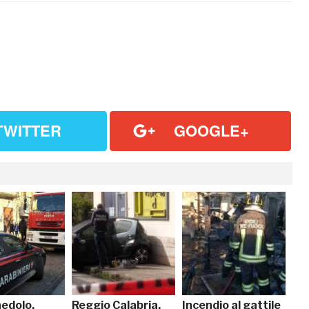
TWITTER
GOOGLE+
edolo,
Reggio Calabria,
Incendio al gattile