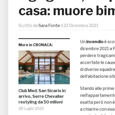
casa: muore bim
Scritto da
Sara Fonte
il
22 Dicembre 2021
Un
incendio
è scop
More in CRONACA:
dicembre 2021 a P
perdere tragicame
accertate le cause
di diverse squadre
dell’abitazione si
Stando alle prime
Club Med: San Sicario in
nell’appartamento
arrivo, Serre Chevalier
restyling da 50 milioni
esatta però non è 
28 Luglio 2025
a chiarire con esa