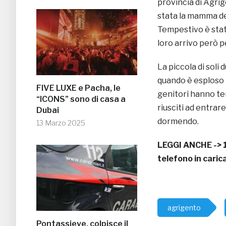
provincia di Agri
stata la mamma del
Tempestivo è stato
loro arrivo però pe
La piccola di soli
quando è esploso l
FIVE LUXE e Pacha, le
genitori hanno te
“ICONS” sono di casa a
riusciti ad entrar
Dubai
dormendo.
13 Marzo 2025
LEGGI ANCHE ->
telefono in caric
agrigento
Pontassieve, colpisce il