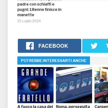
padre con schiaffi e
pugni: 18enne finisce in
manette
15 Luglio 2024
FACEBOOK
POTREBBE INTERESSARTI ANCHE
A fuoco la casa del
Roma, perseguita
Carpen