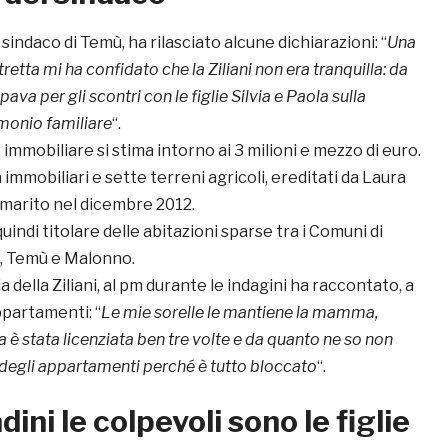
, sindaco di Temù, ha rilasciato alcune dichiarazioni: “
Una
etta mi ha confidato che la Ziliani non era tranquilla: da
va per gli scontri con le figlie Silvia e Paola sulla
imonio familiare
“.
e immobiliare si stima intorno ai 3 milioni e mezzo di euro.
 immobiliari e sette terreni agricoli, ereditati da Laura
 marito nel dicembre 2012.
quindi titolare delle abitazioni sparse tra i Comuni di
, Temù e Malonno.
glia della Ziliani, al pm durante le indagini ha raccontato, a
ppartamenti: “
Le mie sorelle le mantiene la mamma,
 è stata licenziata ben tre volte e da quanto ne so non
ti degli appartamenti perché è tutto bloccato
“.
adini le colpevoli sono le figlie