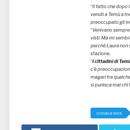
“
Il fatto che dopo 
venuti a Temù a met
preoccupato gli in
“
Venivano sempre qu
visti. Ma mi semb
perché Laura non 
stazione.
“
I cittadini di Tem
c’è preoccupazione
magari tra qualche
si punisca mai chi
cronaca nera