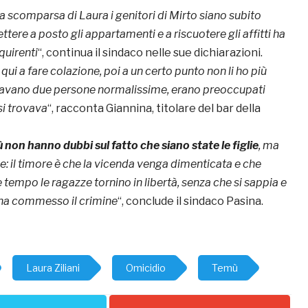
la scomparsa di Laura i genitori di Mirto siano subito
tere a posto gli appartamenti e a riscuotere gli affitti ha
quirenti
“, continua il sindaco nelle sue dichiarazioni.
i a fare colazione, poi a un certo punto non li ho più
ravano due persone normalissime, erano preoccupati
si trovava
“, racconta Giannina, titolare del bar della
ù non hanno dubbi sul fatto che siano state le figlie
, ma
: il timore è che la vicenda venga dimenticata e che
 tempo le ragazze tornino in libertà, senza che si sappia e
 ha commesso il crimine
“, conclude il sindaco Pasina.
Laura Ziliani
Omicidio
Temù