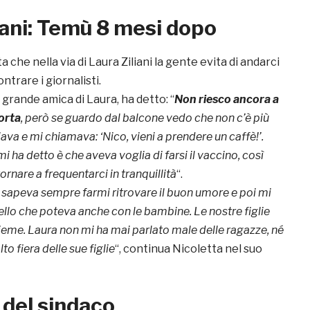
iani: Temù 8 mesi dopo
 che nella via di Laura Ziliani la gente evita di andarci
ontrare i giornalisti.
, grande amica di Laura, ha detto: “
Non riesco ancora a
orta
, però se guardo dal balcone vedo che non c’è più
ava e mi chiamava: ‘Nico, vieni a prendere un caffè!’.
i ha detto è che aveva voglia di farsi il vaccino, così
nare a frequentarci in tranquillità
“.
 sapeva sempre farmi ritrovare il buon umore e poi mi
uello che poteva anche con le bambine. Le nostre figlie
ieme. Laura non mi ha mai parlato male delle ragazze, né
to fiera delle sue figlie
“, continua Nicoletta nel suo
 del sindaco