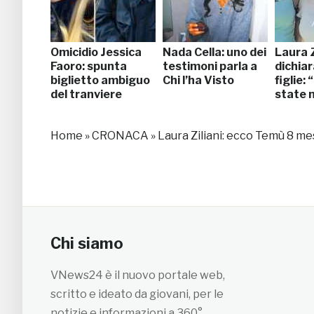
Omicidio Jessica
Nada Cella: uno dei
Laura Z
Faoro: spunta
testimoni parla a
dichiar
biglietto ambiguo
Chi l’ha Visto
figlie:
del tranviere
state n
Home
»
CRONACA
»
Laura Ziliani: ecco Temù 8 me
Chi siamo
VNews24 è il nuovo portale web,
scritto e ideato da giovani, per le
notizie e informazioni a 360°