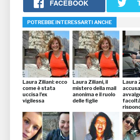
FACEBOOK
POTREBBE INTERESSARTI ANCHE
Laura Ziliani: ecco
Laura Ziliani, il
Laura Zi
come è stata
mistero della mail
accusat
uccisa l’ex
anonima e il ruolo
avvalg
vigilessa
delle figlie
facoltà
rispon