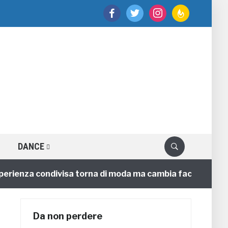
facebook
twitter
instagram
feedburner
DANCE
nza condivisa torna di moda ma cambia faccia
4 anni
Da non perdere