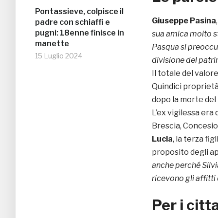
Pontassieve, colpisce il
Giuseppe Pasina
padre con schiaffi e
pugni: 18enne finisce in
sua amica molto str
manette
Pasqua si preoccupa
15 Luglio 2024
divisione del patr
Il totale del valor
Quindici proprietà
dopo la morte del
L’ex vigilessa era 
Brescia, Concesio
Lucia
, la terza fi
proposito degli a
anche perché Silvia
ricevono gli affit
Per i citt