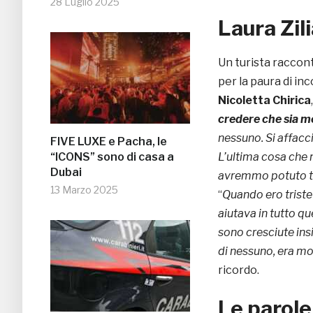
28 Luglio 2025
Laura Zil
Un turista racconta
per la paura di inc
Nicoletta Chirica
credere che sia m
nessuno. Si affacci
FIVE LUXE e Pacha, le
“ICONS” sono di casa a
L’ultima cosa che m
Dubai
avremmo potuto tor
13 Marzo 2025
“
Quando ero triste
aiutava in tutto q
sono cresciute ins
di nessuno, era mol
ricordo.
Le parole