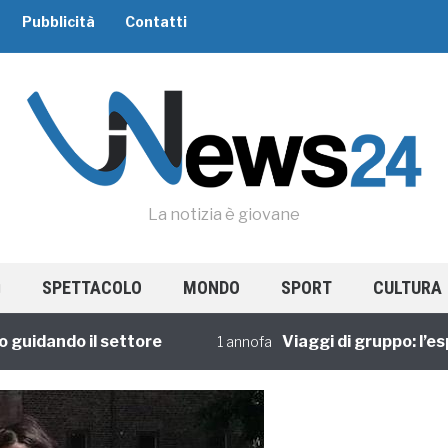
Pubblicità
Contatti
La notizia è giovane
SPETTACOLO
MONDO
SPORT
CULTURA
ando il settore
Viaggi di gruppo: l’esperie
1 annofa