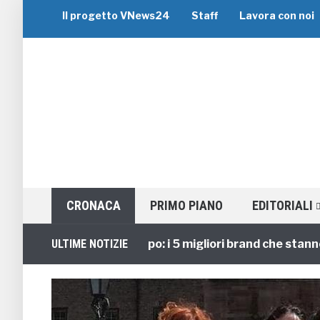
Il progetto VNews24
Staff
Lavora con noi
CRONACA
PRIMO PIANO
EDITORIALI
Viaggi di Gruppo: i 5 migliori brand che stanno guid
ULTIME NOTIZIE