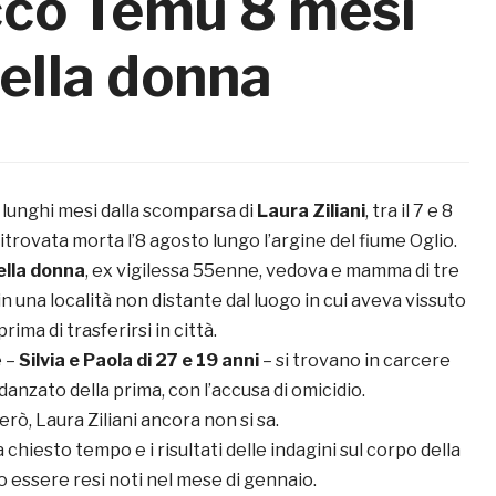
ecco Temù 8 mesi
ella donna
 lunghi mesi dalla scomparsa di
Laura Ziliani
, tra il 7 e 8
itrovata morta l’8 agosto lungo l’argine del fiume Oglio.
ella donna
, ex vigilessa 55enne, vedova e mamma di tre
in una località non distante dal luogo in cui aveva vissuto
rima di trasferirsi in città.
e –
Silvia e Paola di 27 e 19 anni
– si trovano in carcere
idanzato della prima, con l’accusa di omicidio.
rò, Laura Ziliani ancora non si sa.
 chiesto tempo e i risultati delle indagini sul corpo della
essere resi noti nel mese di gennaio.