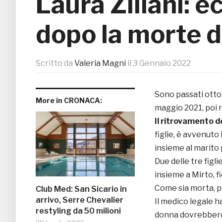
Laura Ziliani: 
dopo la morte d
Scritto da
Valeria Magni
il
3 Gennaio 2022
Sono passati otto
More in CRONACA:
maggio 2021, poi r
Il ritrovamento d
figlie, è avvenuto 
insieme al marito p
Due delle tre figli
insieme a Mirto, f
Come sia morta, pe
Club Med: San Sicario in
arrivo, Serre Chevalier
Il medico legale ha
restyling da 50 milioni
donna dovrebbero 