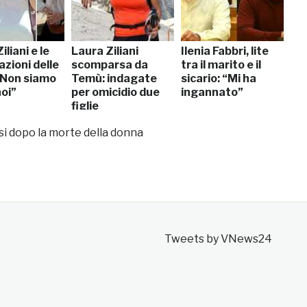
iliani e le
Laura Ziliani
Ilenia Fabbri, lite
azioni delle
scomparsa da
tra il marito e il
 “Non siamo
Temù: indagate
sicario: “Mi ha
oi”
per omicidio due
ingannato”
figlie
si dopo la morte della donna
Tweets by VNews24