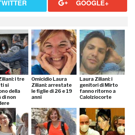
TWITTER
GOOGLE+
liani: i tre
Omicidio Laura
Laura Ziliani: i
i si
Ziliani: arrestate
genitori di Mirto
ono della
le figlie di 26 e 19
fanno ritorno a
 di non
anni
Calolziocorte
dere