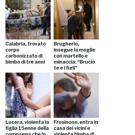
Calabria, trovato
Brugherio,
corpo
insegue la moglie
carbonizzato di
con martello e
bimbo di tre anni
minaccia: “Brucio
te e i figli”
Lucera, violenta la
Frosinone, entra in
figlia 15enne della
casa dei vicini e
compagna che lo
violenta bimba di