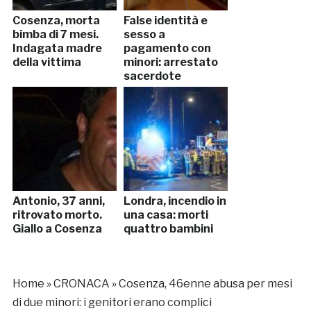
Cosenza, morta
False identità e
bimba di 7 mesi.
sesso a
Indagata madre
pagamento con
della vittima
minori: arrestato
sacerdote
Antonio, 37 anni,
Londra, incendio in
ritrovato morto.
una casa: morti
Giallo a Cosenza
quattro bambini
Home
»
CRONACA
»
Cosenza, 46enne abusa per mesi
di due minori: i genitori erano complici