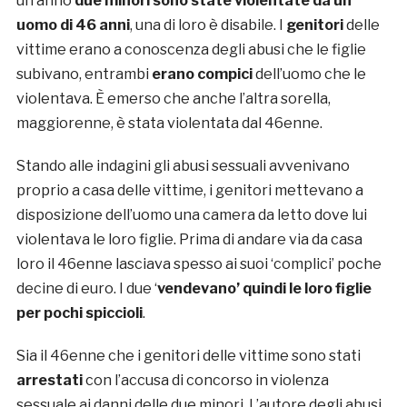
un anno
due minori sono state violentate da un
uomo di 46 anni
, una di loro è disabile. I
genitori
delle
vittime erano a conoscenza degli abusi che le figlie
subivano, entrambi
erano compici
dell’uomo che le
violentava. È emerso che anche l’altra sorella,
maggiorenne, è stata violentata dal 46enne.
Stando alle indagini gli abusi sessuali avvenivano
proprio a casa delle vittime, i genitori mettevano a
disposizione dell’uomo una camera da letto dove lui
violentava le loro figlie. Prima di andare via da casa
loro il 46enne lasciava spesso ai suoi ‘complici’ poche
decine di euro. I due ‘
vendevano’ quindi le loro figlie
per pochi spiccioli
.
Sia il 46enne che i genitori delle vittime sono stati
arrestati
con l’accusa di concorso in violenza
sessuale ai danni delle due minori. L’autore degli abusi