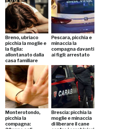
Breno, ubriaco
Pescara, picchia e
picchia la moglie e
minaccia la
la figlia:
compagna davanti
allontanato dalla
ai figli: arrestato
casa familiare
Monterotondo,
Brescia: picchia la
picchia la
moglie e minaccia
compagna:
di liberare il cane