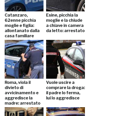
Catanzaro,
Esine, picchia la
62enne picchia
moglie e la chiude
moglie e figlia:
a chiave in camera
allontanato dalla
da letto: arrestato
casa familiare
Roma, viola il
Vuole uscire a
divieto di
comprare la droga:
avvicinamento e
il padre lo ferma,
aggredisce la
lui lo aggredisce
madre: arrestato