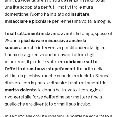
anni. La vicenda si è svolta a
Cosenza
, in seguito ad
una lite scoppiata per futili motivi tra le mura
domestiche, l’uomo ha iniziato ad
insultare,
minacciare e picchiare
per l’ennesima volta la moglie.
I
maltrattamenti
andavano avanti da tempo, spesso il
29enne
picchiava e minacciava anche la
suocera
perché interveniva per difendere la figlia.
L’uomo le aggrediva anche davanti ai loro figli
minorenni, il più delle volte era
ubriaco e sotto
l’effetto di sostanze stupefacenti
. Il marito della
vittima la picchiava anche quando era incinta. Stanca
di vivere con la paura e di subire i maltrattamenti del
marito violento
, la donna ha trovato il coraggio di
rivolgersi alle forze dell’ordine per mettere fine a
quello che era diventato ormai il suo incubo.
In seguito alle dovute indagini, la polizia ha accertato il