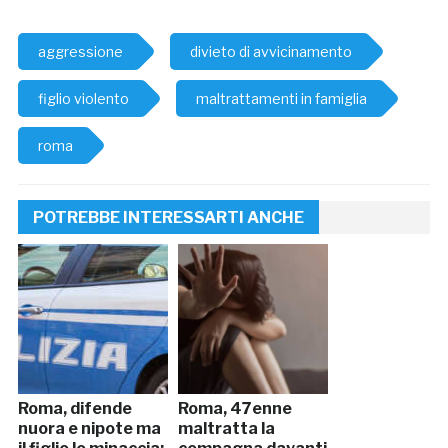
aggressione
divieto di avvicinamento
figlio violento
maltrattamenti in famiglia
roma
POTREBBE INTERESSARTI ANCHE
Roma, difende
Roma, 47enne
nuora e nipote ma
maltratta la