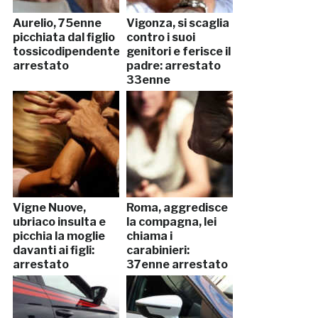
Aurelio, 75enne
Vigonza, si scaglia
picchiata dal figlio
contro i suoi
tossicodipendente:
genitori e ferisce il
arrestato
padre: arrestato
33enne
Vigne Nuove,
Roma, aggredisce
ubriaco insulta e
la compagna, lei
picchia la moglie
chiama i
davanti ai figli:
carabinieri:
arrestato
37enne arrestato