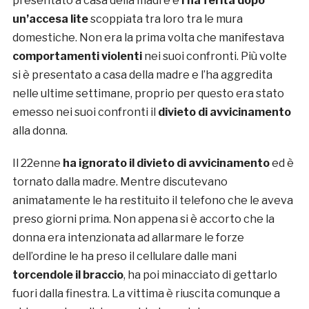
presentato a casa della madre e
l’ha ferita dopo
un’accesa lite
scoppiata tra loro tra le mura
domestiche. Non era la prima volta che manifestava
comportamenti violenti
nei suoi confronti. Più volte
si è presentato a casa della madre e l’ha aggredita
nelle ultime settimane, proprio per questo era stato
emesso nei suoi confronti il
divieto di avvicinamento
alla donna.
Il 22enne
ha ignorato il divieto di avvicinamento
ed è
tornato dalla madre. Mentre discutevano
animatamente le ha restituito il telefono che le aveva
preso giorni prima. Non appena si è accorto che la
donna era intenzionata ad allarmare le forze
dell’ordine le ha preso il cellulare dalle mani
torcendole il braccio
, ha poi minacciato di gettarlo
fuori dalla finestra. La vittima è riuscita comunque a