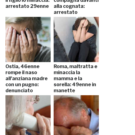
il figlio lo minaccia:
compagna davanti
arrestato 29enne
alla cognata:
arrestato
Ostia, 46enne
Roma, maltratta e
rompe il naso
minaccia la
all’anziana madre
mamma e la
con un pugno:
sorella: 49enne in
denunciato
manette