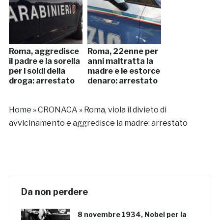
Roma, aggredisce
Roma, 22enne per
il padre e la sorella
anni maltratta la
per i soldi della
madre e le estorce
droga: arrestato
denaro: arrestato
Home
»
CRONACA
»
Roma, viola il divieto di
avvicinamento e aggredisce la madre: arrestato
Da non perdere
8 novembre 1934, Nobel per la