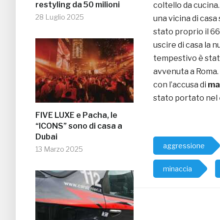
restyling da 50 milioni
coltello da cucina
28 Luglio 2025
una vicina di casa 
stato proprio il 6
uscire di casa la n
tempestivo è stato
avvenuta a Roma. G
con l’accusa di
mal
stato portato nel
FIVE LUXE e Pacha, le
“ICONS” sono di casa a
Dubai
aggressione
13 Marzo 2025
minaccia