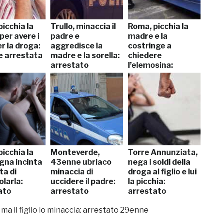
icchia la
Trullo, minaccia il
Roma, picchia la
per avere i
padre e
madre e la
er la droga:
aggredisce la
costringe a
 arrestata
madre e la sorella:
chiedere
arrestato
l’elemosina:
denunciato
icchia la
Monteverde,
Torre Annunziata,
na incinta
43enne ubriaco
nega i soldi della
ta di
minaccia di
droga al figlio e lui
larla:
uccidere il padre:
la picchia:
ato
arrestato
arrestato
ma il figlio lo minaccia: arrestato 29enne