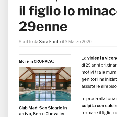
il figlio lo mina
29enne
Scritto da
Sara Fonte
il
3 Marzo 2020
La
violenta vice
More in CRONACA:
di 29 anni origina
motivi tra le mur
genitori, ha inizia
assistere all’episo
In preda alla furi
colpita con calci 
Club Med: San Sicario in
fermare il figlio, 
arrivo, Serre Chevalier