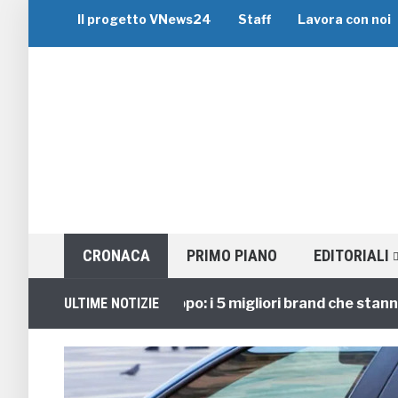
Il progetto VNews24
Staff
Lavora con noi
CRONACA
PRIMO PIANO
EDITORIALI
Viaggi di Gruppo: i 5 migliori brand che stanno gui
ULTIME NOTIZIE