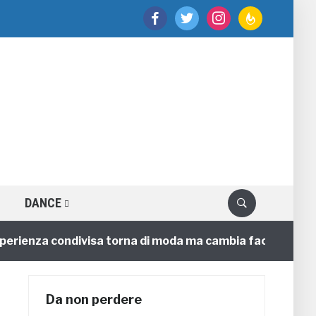
facebook
twitter
instagram
feedburner
DANCE
enza condivisa torna di moda ma cambia faccia
4 ann
Da non perdere