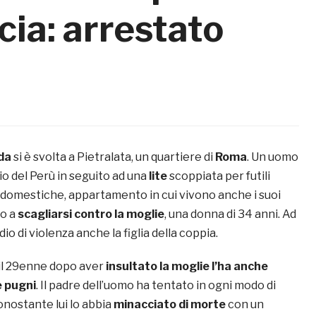
ccia: arrestato
nda
si è svolta a Pietralata, un quartiere di
Roma
. Un uomo
rio del Perù in seguito ad una
lite
scoppiata per futili
a domestiche, appartamento in cui vivono anche i suoi
to a
scagliarsi contro la moglie
, una donna di 34 anni. Ad
dio di violenza anche la figlia della coppia.
a il 29enne dopo aver
insultato la moglie l’ha anche
e pugni
. Il padre dell’uomo ha tentato in ogni modo di
nonostante lui lo abbia
minacciato di morte
con un