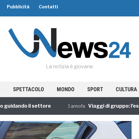
Pubblicità
Contatti
La notizia è giovane
SPETTACOLO
MONDO
SPORT
CULTURA
dando il settore
Viaggi di gruppo: l’esperi
1 annofa