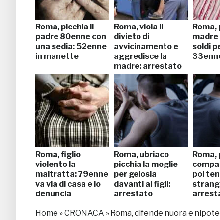
Roma, picchia il
Roma, viola il
Roma, p
padre 80enne con
divieto di
madre 
una sedia: 52enne
avvicinamento e
soldi p
in manette
aggredisce la
33enne
madre: arrestato
Roma, figlio
Roma, ubriaco
Roma, p
violento la
picchia la moglie
compag
maltratta: 79enne
per gelosia
poi ten
va via di casa e lo
davanti ai figli:
strango
denuncia
arrestato
arrest
Home
»
CRONACA
»
Roma, difende nuora e nipote 