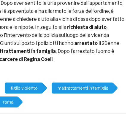
. Dopo aver sentito le urla provenire dall’appartamento,
si è spaventata e ha allarmato le forze dell’ordine, è
6enne a chiedere aiuto alla vicina di casa dopo aver fatto
uora e la nipote. In seguito alla
richiesta di aiuto
,
 l’intervento della polizia sul luogo della vicenda
iunti sul posto i poliziotti hanno
arrestato
il 29enne
trattamenti in famiglia
. Dopo l’arrestato l’uomo è
carcere di Regina Coeli
.
figlio violento
maltrattamenti in famiglia
roma