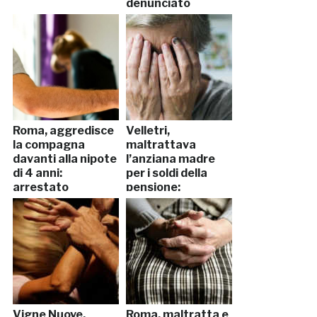
denunciato
Roma, aggredisce
Velletri,
la compagna
maltrattava
davanti alla nipote
l’anziana madre
di 4 anni:
per i soldi della
arrestato
pensione:
arrestato
Vigne Nuove,
Roma, maltratta e