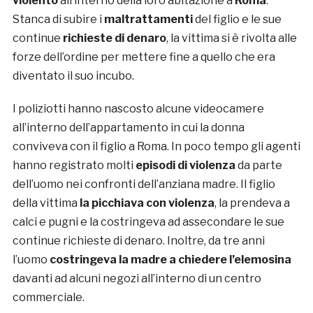
violento
all’interno della loro abitazione a
Roma
.
Stanca di subire i
maltrattamenti
del figlio e le sue
continue
richieste di denaro
, la vittima si è rivolta alle
forze dell’ordine per mettere fine a quello che era
diventato il suo incubo.
I poliziotti hanno nascosto alcune videocamere
all’interno dell’appartamento in cui la donna
conviveva con il figlio a Roma. In poco tempo gli agenti
hanno registrato molti
episodi di violenza
da parte
dell’uomo nei confronti dell’anziana madre. Il figlio
della vittima
la picchiava con violenza
, la prendeva a
calci e pugni e la costringeva ad assecondare le sue
continue richieste di denaro. Inoltre, da tre anni
l’uomo
costringeva la madre a chiedere l’elemosina
davanti ad alcuni negozi all’interno di un centro
commerciale.