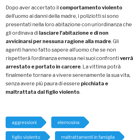
Dopo aver accertato il
comportamento violento
dell’uomo ai danni della madre, i poliziotti si sono
presentati nella loro abitazione con un’ordinanza che
gli ordinava di
lasciare l’abitazione e di non
avvicinarsi per nessuna ragione alla madre
. Gli
agenti hanno fatto sapere all’uomo che se non
rispetterà l’ordinanza emessa nei suoi confronti
verrà
arrestato e portato in carcere
. La vittima potrà
finalmente tornare a vivere serenamente la sua vita,
senza avere più paura di essere
picchiata e
maltrattata dal
figlio violento
.
aggressioni
elemosina
figlio violento
maltrattamenti in famiglia