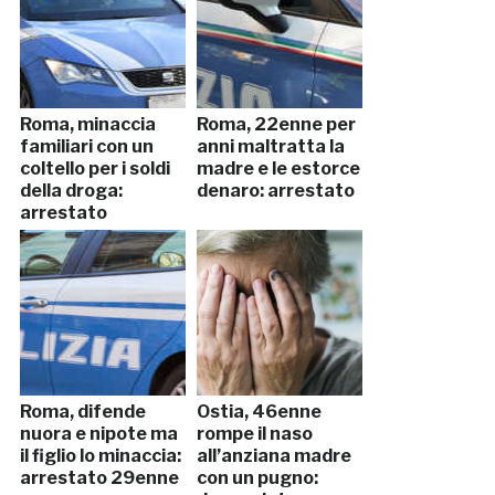
Roma, minaccia
Roma, 22enne per
familiari con un
anni maltratta la
coltello per i soldi
madre e le estorce
della droga:
denaro: arrestato
arrestato
Roma, difende
Ostia, 46enne
nuora e nipote ma
rompe il naso
il figlio lo minaccia:
all’anziana madre
arrestato 29enne
con un pugno: