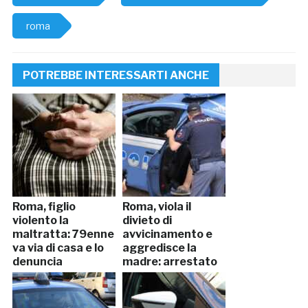
roma
POTREBBE INTERESSARTI ANCHE
Roma, figlio
Roma, viola il
violento la
divieto di
maltratta: 79enne
avvicinamento e
va via di casa e lo
aggredisce la
denuncia
madre: arrestato