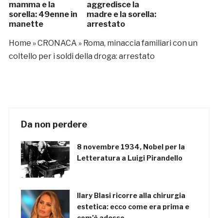
mamma e la
aggredisce la
sorella: 49enne in
madre e la sorella:
manette
arrestato
Home
»
CRONACA
»
Roma, minaccia familiari con un
coltello per i soldi della droga: arrestato
Da non perdere
8 novembre 1934, Nobel per la
Letteratura a Luigi Pirandello
Ilary Blasi ricorre alla chirurgia
estetica: ecco come era prima e
com’è adesso…