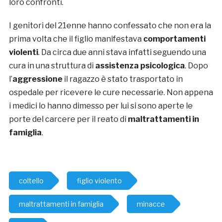
loro confronti.
I genitori del 21enne hanno confessato che non era la
prima volta che il figlio manifestava
comportamenti
violenti
. Da circa due anni stava infatti seguendo una
cura in una struttura di
assistenza psicologica
. Dopo
l’
aggressione
il ragazzo è stato trasportato in
ospedale per ricevere le cure necessarie. Non appena
i medici lo hanno dimesso per lui si sono aperte le
porte del carcere per il reato di
maltrattamenti in
famiglia
.
coltello
figlio violento
maltrattamenti in famiglia
minacce