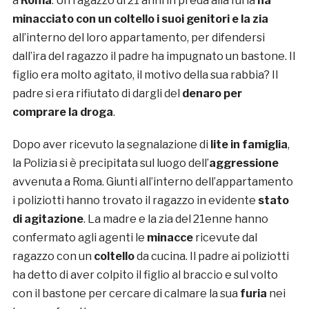
a
Roma
. Un ragazzo di 21 anni in preda alla furia
ha
minacciato con un coltello i suoi genitori e la zia
all’interno del loro appartamento, per difendersi
dall’ira del ragazzo il padre ha impugnato un bastone. Il
figlio era molto agitato, il motivo della sua rabbia? Il
padre si era rifiutato di dargli del
denaro per
comprare la droga
.
Dopo aver ricevuto la segnalazione di
lite in famiglia
,
la Polizia si è precipitata sul luogo dell’
aggressione
avvenuta a Roma. Giunti all’interno dell’appartamento
i poliziotti hanno trovato il ragazzo in evidente
stato
di agitazione
. La madre e la zia del 21enne hanno
confermato agli agenti le
minacce
ricevute dal
ragazzo con un
coltello
da cucina. Il padre ai poliziotti
ha detto di aver colpito il figlio al braccio e sul volto
con il bastone per cercare di calmare la sua
furia
nei