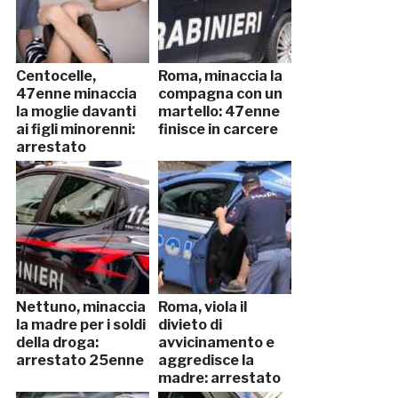
Centocelle,
Roma, minaccia la
47enne minaccia
compagna con un
la moglie davanti
martello: 47enne
ai figli minorenni:
finisce in carcere
arrestato
Nettuno, minaccia
Roma, viola il
la madre per i soldi
divieto di
della droga:
avvicinamento e
arrestato 25enne
aggredisce la
madre: arrestato