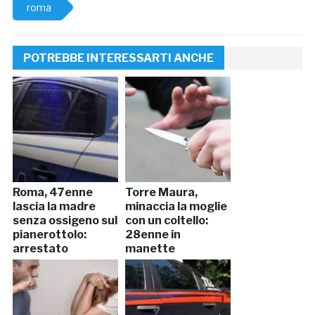
roma
POTREBBE INTERESSARTI ANCHE
Roma, 47enne
Torre Maura,
lascia la madre
minaccia la moglie
senza ossigeno sul
con un coltello:
pianerottolo:
28enne in
arrestato
manette