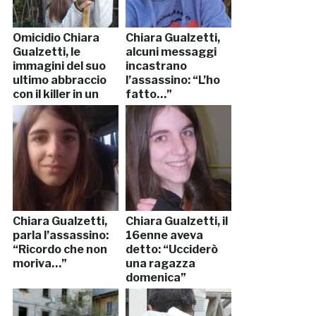
Omicidio Chiara
Chiara Gualzetti,
Gualzetti, le
alcuni messaggi
immagini del suo
incastrano
ultimo abbraccio
l’assassino: “L’ho
con il killer in un
fatto…”
video
Chiara Gualzetti,
Chiara Gualzetti, il
parla l’assassino:
16enne aveva
“Ricordo che non
detto: “Ucciderò
moriva…”
una ragazza
domenica”