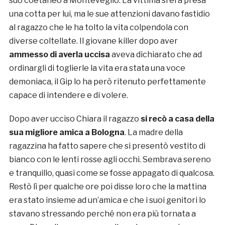
suo coetaneo a Monteveglio. La vittima si era presa
una cotta per lui, ma le sue attenzioni davano fastidio
al ragazzo che le ha tolto la vita colpendola con
diverse coltellate. Il giovane killer dopo aver
ammesso di averla uccisa
aveva dichiarato che ad
ordinargli di toglierle la vita era stata una voce
demoniaca, il Gip lo ha però ritenuto perfettamente
capace di intendere e di volere.
Dopo aver ucciso Chiara il ragazzo
si recò a casa della
sua migliore amica a Bologna
. La madre della
ragazzina ha fatto sapere che si presentò vestito di
bianco con le lenti rosse agli occhi. Sembrava sereno
e tranquillo, quasi come se fosse appagato di qualcosa.
Restò lì per qualche ore poi disse loro che la mattina
era stato insieme ad un’amica e che i suoi genitori lo
stavano stressando perché non era più tornata a