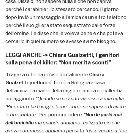
casa. Disse di non sapere nulla e che non capiva
perché i carabinieri lo stessero cercando. Il giorno
dopo inviò un messaggio all’amica da un altro telefono
perché il suo gli era stato sequestrato dalle forze
dell’ordine. Le disse che le voleva bene e che poteva
cercarlo in quel numero se avesse avuto bisogno.
LEGGI ANCHE ->
Chiara Gualzetti, i genitori
sulla pena del killer: “Non merita sconti”
Il ragazzo che ha ucciso brutalmente
Chiara
Gualzetti
quel lunedì tornò a Bologna a casa
dell’amica. La madre della migliore amica del killer ha
poi aggiunto:
“Quando se ne andò via disse a mia figlia:
‘Ricordati che ti voglio bene’, come se sapesse di avere
le ore contate.
” Per poi concludere:
“
Non le parlò mai
dell’omicidio
ma quando abbiamo realizzato ciò che
aveva commesso abbiamo pensato fosse venuto a fare