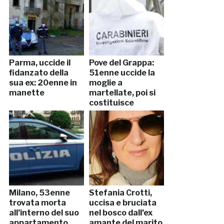
Parma, uccide il
Pove del Grappa:
fidanzato della
51enne uccide la
sua ex: 20enne in
moglie a
manette
martellate, poi si
costituisce
Milano, 53enne
Stefania Crotti,
trovata morta
uccisa e bruciata
all’interno del suo
nel bosco dall’ex
appartamento
amante del marito