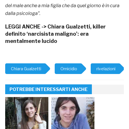
del male anche a mia figlia che da quel giorno è in cura
dalla psicologa”.
LEGGI ANCHE ->
Chiara Gualzetti, killer
definito ‘narcisista maligno’: era
mentalmente lucido
Chiara Gualzetti
Omicidio
rivelazioni
POTREBBE INTERESSARTI ANCHE