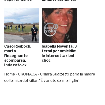
Caso Rosboch,
Isabella Noventa, 3
morta
fermi per omicidio:
l’insegnante
le intercettazioni
scomparsa.
choc
Indagato ex
studente
Home
»
CRONACA
»
Chiara Gualzetti, parla la madre
dell’amica del killer: “È venuto da mia figlia”