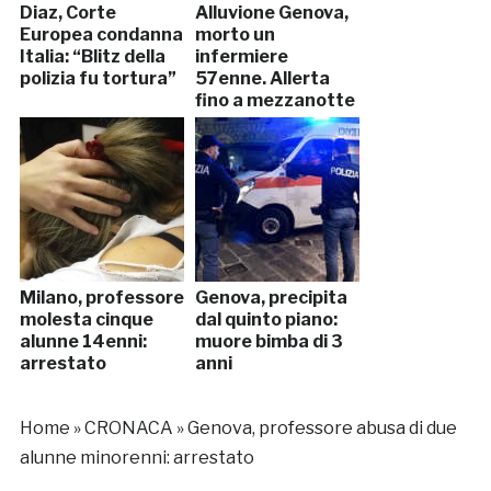
Diaz, Corte
Alluvione Genova,
Europea condanna
morto un
Italia: “Blitz della
infermiere
polizia fu tortura”
57enne. Allerta
fino a mezzanotte
(VIDEO, FOTO)
Milano, professore
Genova, precipita
molesta cinque
dal quinto piano:
alunne 14enni:
muore bimba di 3
arrestato
anni
Home
»
CRONACA
»
Genova, professore abusa di due
alunne minorenni: arrestato