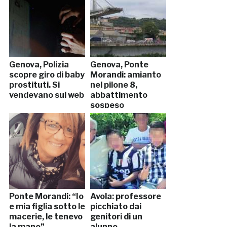
Genova, Polizia
Genova, Ponte
scopre giro di baby
Morandi: amianto
prostituti. Si
nel pilone 8,
vendevano sul web
abbattimento
sospeso
Ponte Morandi: “Io
Avola: professore
e mia figlia sotto le
picchiato dai
macerie, le tenevo
genitori di un
la mano”
alunno