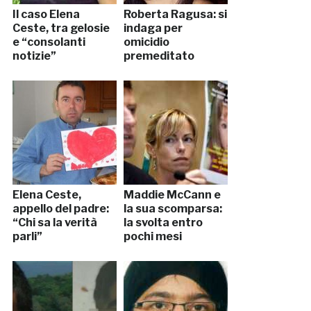
Il caso Elena
Roberta Ragusa: si
Ceste, tra gelosie
indaga per
e “consolanti
omicidio
notizie”
premeditato
Elena Ceste,
Maddie McCann e
appello del padre:
la sua scomparsa:
“Chi sa la verità
la svolta entro
parli”
pochi mesi