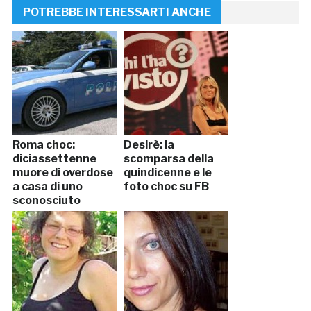
POTREBBE INTERESSARTI ANCHE
Roma choc:
Desirè: la
diciassettenne
scomparsa della
muore di overdose
quindicenne e le
a casa di uno
foto choc su FB
sconosciuto