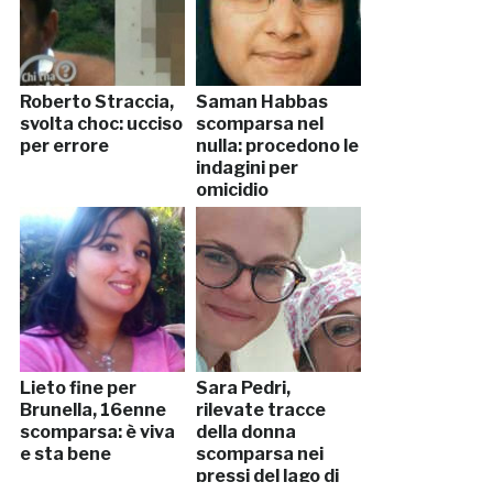
Roberto Straccia,
Saman Habbas
svolta choc: ucciso
scomparsa nel
per errore
nulla: procedono le
indagini per
omicidio
Lieto fine per
Sara Pedri,
Brunella, 16enne
rilevate tracce
scomparsa: è viva
della donna
e sta bene
scomparsa nei
pressi del lago di