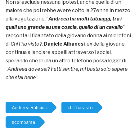
Non si esclude nessuna ipotesi, anche quella di un
malore che potrebbe avere colto la 27enne in mezzo
alla vegetazione. “
Andreea ha molti tatuaggi, tra i
quali uno grande su una coscia, quello di un cavallo
”
racconta il fidanzato della giovane donna ai microfoni
di
Chi l’ha visto?.
Daniele Albanesi
, ex della giovane,
continua a lanciare appelli attraverso i social,
sperando che lei da un altro telefono possa leggerli.
“
Andreea dove sei? Fatti sentire, mi basta solo sapere
che stai bene
“.
Andreea Rabciuc
chi l'ha visto
scomparsa