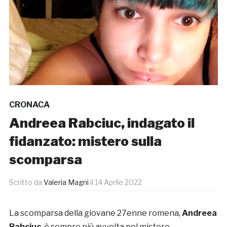
CRONACA
Andreea Rabciuc, indagato il
fidanzato: mistero sulla
scomparsa
Scritto da
Valeria Magni
il
14 Aprile 2022
La scomparsa della giovane 27enne romena,
Andreea
Rabciuc
, è sempre più avvolta nel mistero.