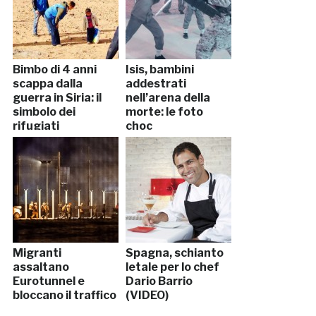
Bimbo di 4 anni
Isis, bambini
scappa dalla
addestrati
guerra in Siria: il
nell’arena della
simbolo dei
morte: le foto
rifugiati
choc
Migranti
Spagna, schianto
assaltano
letale per lo chef
Eurotunnel e
Dario Barrio
bloccano il traffico
(VIDEO)