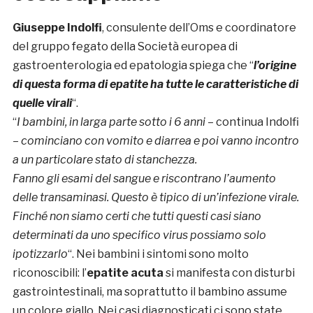
Giuseppe Indolfi
, consulente dell’Oms e coordinatore
del gruppo fegato della Società europea di
gastroenterologia ed epatologia spiega che “
l’origine
di questa forma di epatite ha tutte le caratteristiche di
quelle virali
“.
“
I bambini, in larga parte sotto i 6 anni
– continua Indolfi
–
cominciano con vomito e diarrea e poi vanno incontro
a un particolare stato di stanchezza.
Fanno gli esami del sangue e riscontrano l’aumento
delle transaminasi. Questo è tipico di un’infezione virale.
Finché non siamo certi che tutti questi casi siano
determinati da uno specifico virus possiamo solo
ipotizzarlo
“. Nei bambini i sintomi sono molto
riconoscibili: l’
epatite acuta
si manifesta con disturbi
gastrointestinali, ma soprattutto il bambino assume
un colore giallo. Nei casi diagnosticati ci sono state