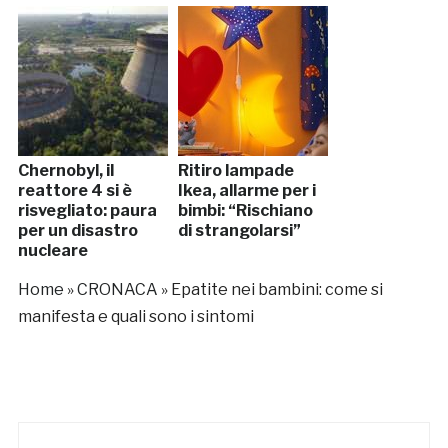
Chernobyl, il
Ritiro lampade
reattore 4 si è
Ikea, allarme per i
risvegliato: paura
bimbi: “Rischiano
per un disastro
di strangolarsi”
nucleare
Home
»
CRONACA
»
Epatite nei bambini: come si
manifesta e quali sono i sintomi