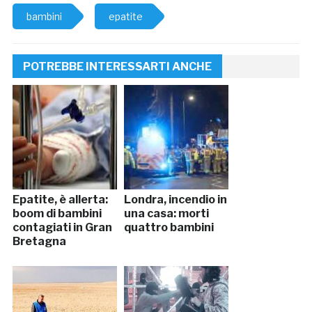
bambini
epatite
POTREBBE INTERESSARTI ANCHE
Epatite, è allerta:
Londra, incendio in
boom di bambini
una casa: morti
contagiati in Gran
quattro bambini
Bretagna