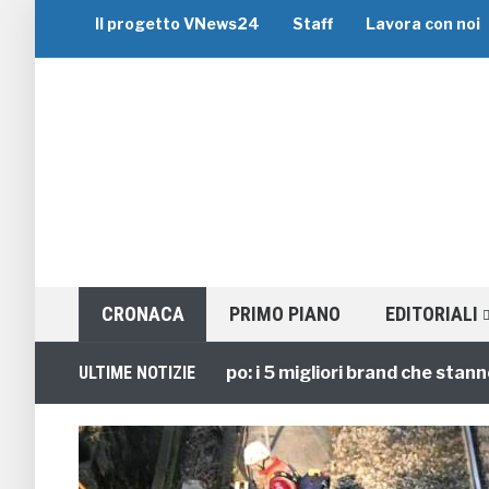
Il progetto VNews24
Staff
Lavora con noi
CRONACA
PRIMO PIANO
EDITORIALI
Viaggi di Gruppo: i 5 migliori brand che stanno gui
ULTIME NOTIZIE