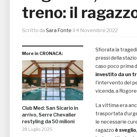
treno: il ragazz
Scritto da
Sara Fonte
il
4 Novembre 2022
Sfiorata la traged
More in CRONACA:
pressi della stazi
caso poco prima de
investito da un t
l’intervento del pe
vicenda, a Rogored
La vittima era anc
Club Med: San Sicario in
trasportata d’urg
arrivo, Serre Chevalier
restyling da 50 milioni
le necessarie cure
28 Luglio 2025
ragazzo
è sveglio