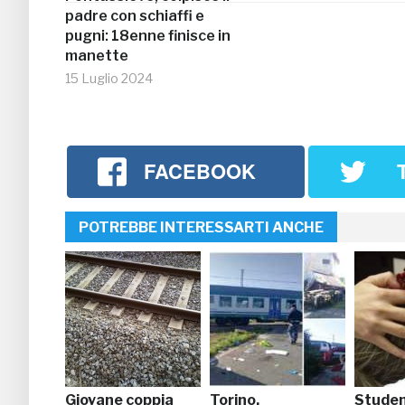
padre con schiaffi e
pugni: 18enne finisce in
manette
15 Luglio 2024
FACEBOOK
POTREBBE INTERESSARTI ANCHE
Giovane coppia
Torino,
Stude