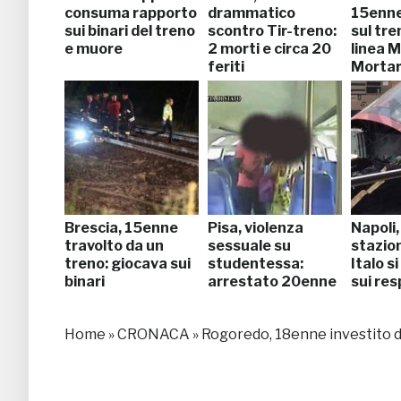
consuma rapporto
drammatico
15enne
sui binari del treno
scontro Tir-treno:
sul tre
e muore
2 morti e circa 20
linea M
feriti
Morta
Brescia, 15enne
Pisa, violenza
Napoli,
travolto da un
sessuale su
stazio
treno: giocava sui
studentessa:
Italo s
binari
arrestato 20enne
sui res
Home
»
CRONACA
»
Rogoredo, 18enne investito da