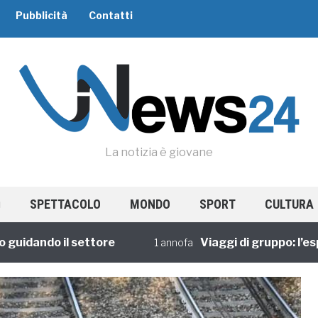
Pubblicità
Contatti
La notizia è giovane
SPETTACOLO
MONDO
SPORT
CULTURA
dando il settore
Viaggi di gruppo: l’esperi
1 annofa