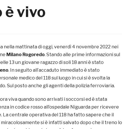
o è vivo
ia nella mattinata di oggi, venerdì 4 novembre 2022 nei
one
Milano Rogoredo
. Stando alle prime informazioni sul
lle 13 un giovane ragazzo di soli 18 anni è stato
reno
. In seguito all’accaduto immediato è stato
rsonale medico del 118 sul luogo in cui si è svolta la
o. Sul posto anche gli agenti della polizia ferroviaria.
ora viva quando sono arrivati i soccorsi ed è stata
enza in codice rosso all’ospedale Niguarda per ricevere
. La centrale operativa del 118 ha fatto sapere che il
, miracolosamente si è infatti salvato dopo che il treno lo