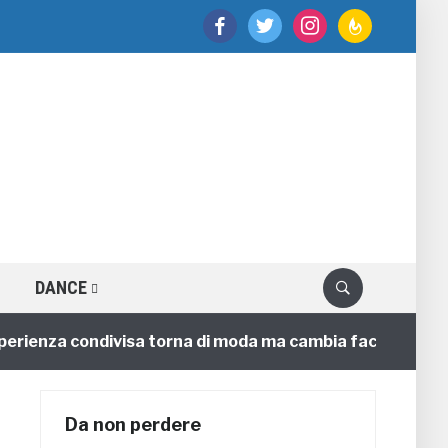
facebook
twitter
instagram
feedburner
DANCE
enza condivisa torna di moda ma cambia faccia
4 anni
Da non perdere