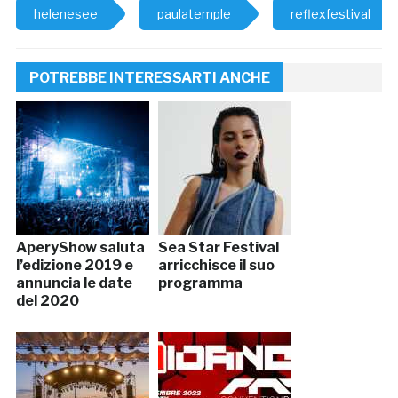
helenesee
paulatemple
reflexfestival
POTREBBE INTERESSARTI ANCHE
AperyShow saluta
Sea Star Festival
l’edizione 2019 e
arricchisce il suo
annuncia le date
programma
del 2020