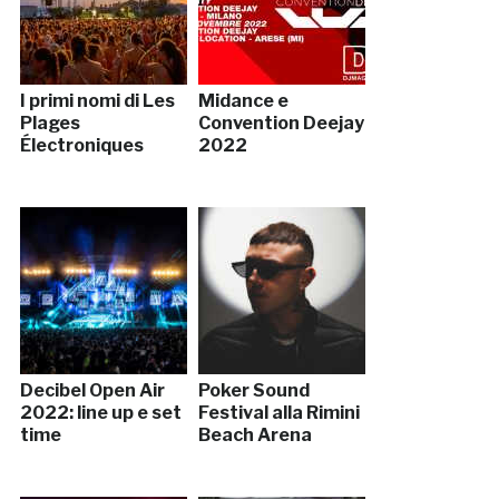
I primi nomi di Les
Midance e
Plages
Convention Deejay
Électroniques
2022
Decibel Open Air
Poker Sound
2022: line up e set
Festival alla Rimini
time
Beach Arena