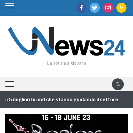
facebook
twitter
instagram
feedburn
La notizia è giovane
i 5 migliori brand che stanno guidando il settore
1 