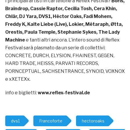
I principali artisti in cartellone a Reflex Festival?
Boris,
Braindrop, Cassie Raptor, Cecilia Tosh, Cera Khin,
Chlär, DJ Yara, DVS1, Héctor Oaks, Fadi Mohem,
Freddy K, Kalte Liebe (Live), Lokier, Métaraph, Øtta,
Orestis, Paula Temple, Stephanie Sykes, The Lady
Machine
e tanti altri ancora. L’intero sound di Reflex
Festival sarà plasmato da un serie di collettivi:
CONCRETE, DURCH, ELYSION, FHAINEST, GEGEN,
HARD TRADE, HEISSS, PARVATI RECORDS,
PORNCEPTUAL, SACHSENTRANCE, SYNOID, VOXNOX
e xXETEXx.
info e biglietti:
www.reflex-festival.de
dvs1
Francoforte
hectoroaks