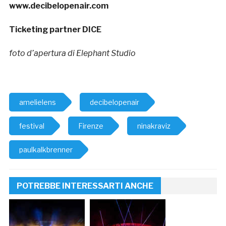
www.decibelopenair.com
Ticketing partner
DICE
foto d’apertura di Elephant Studio
amelielens
decibelopenair
festival
Firenze
ninakraviz
paulkalkbrenner
POTREBBE INTERESSARTI ANCHE