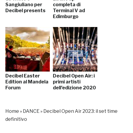
Sangiuliano per
completa di
Decibel presents
Terminal V ad
Edimburgo
Decibel Easter
Decibel Open Air: i
Edition al Mandela
primi artisti
Forum
dell’edizione 2020
Home
»
DANCE
»
Decibel Open Air 2023: il set time
definitivo