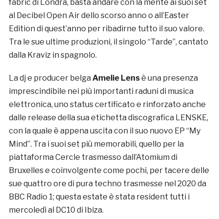
fabric di Londra, basta andare con la mente ai suoi set
al Decibel Open Air dello scorso anno o all’Easter
Edition di quest’anno per ribadirne tutto il suo valore.
Tra le sue ultime produzioni, il singolo “Tarde”, cantato
dalla Kraviz in spagnolo.
La dj e producer belga
Amelie Lens
è una presenza
imprescindibile nei più importanti raduni di musica
elettronica, uno status certificato e rinforzato anche
dalle release della sua etichetta discografica LENSKE,
con la quale è appena uscita con il suo nuovo EP “My
Mind”. Tra i suoi set più memorabili, quello per la
piattaforma Cercle trasmesso dall’Atomium di
Bruxelles e coinvolgente come pochi, per tacere delle
sue quattro ore di pura techno trasmesse nel 2020 da
BBC Radio 1; questa estate è stata resident tutti i
mercoledì al DC10 di Ibiza.