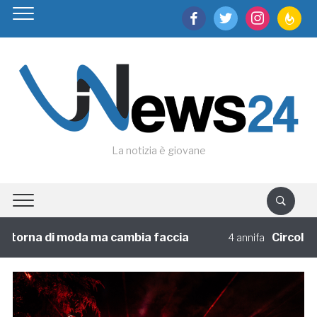
facebook
twitter
instagram
feedburn
La notizia è giovane
orna di moda ma cambia faccia
Circoloco e S
4 annifa