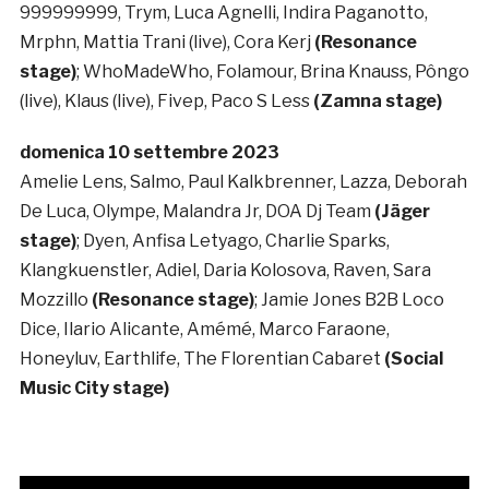
999999999, Trym, Luca Agnelli, Indira Paganotto,
Mrphn, Mattia Trani (live), Cora Kerj
(Resonance
stage)
; WhoMadeWho, Folamour, Brina Knauss, Pôngo
(live), Klaus (live), Fivep, Paco S Less
(Zamna stage)
domenica 10 settembre 2023
Amelie Lens, Salmo, Paul Kalkbrenner, Lazza, Deborah
De Luca, Olympe, Malandra Jr, DOA Dj Team
(Jäger
stage)
; Dyen, Anfisa Letyago, Charlie Sparks,
Klangkuenstler, Adiel, Daria Kolosova, Raven, Sara
Mozzillo
(Resonance stage)
; Jamie Jones B2B Loco
Dice, Ilario Alicante, Amémé, Marco Faraone,
Honeyluv, Earthlife, The Florentian Cabaret
(Social
Music City stage)