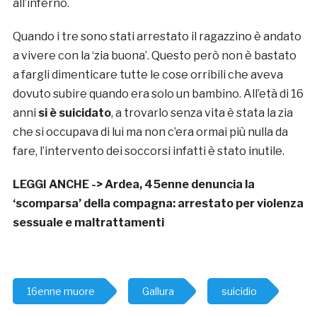
all’inferno.
Quando i tre sono stati arrestato il ragazzino è andato
a vivere con la ‘zia buona’. Questo però non è bastato
a fargli dimenticare tutte le cose orribili che aveva
dovuto subire quando era solo un bambino. All’età di 16
anni
si è suicidato
, a trovarlo senza vita è stata la zia
che si occupava di lui ma non c’era ormai più nulla da
fare, l’intervento dei soccorsi infatti è stato inutile.
LEGGI ANCHE ->
Ardea, 45enne denuncia la
‘scomparsa’ della compagna: arrestato per violenza
sessuale e maltrattamenti
16enne muore
Gallura
suicidio