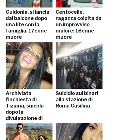
Guidonia, si lancia
Centocelle,
dal balcone dopo
ragazza colpita da
una lite con la
un improvviso
famiglia: 17enne
malore: 16enne
muore
muore
Archiviata
Suicidio sui binari
l’inchiesta di
alla stazione di
Tiziana, suicida
Roma Casilina
dopo la
divulgazione di
video hard