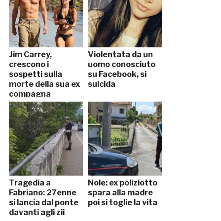
Jim Carrey,
Violentata da un
crescono i
uomo conosciuto
sospetti sulla
su Facebook, si
morte della sua ex
suicida
compagna
Tragedia a
Nole: ex poliziotto
Fabriano: 27enne
spara alla madre
si lancia dal ponte
poi si toglie la vita
davanti agli zii