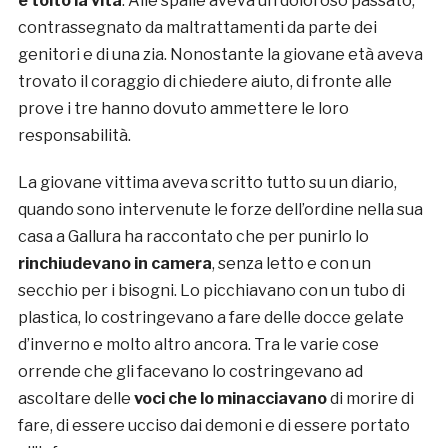
è tolto la vita
. Alle spalle aveva un doloroso passato,
contrassegnato da maltrattamenti da parte dei
genitori e di una zia. Nonostante la giovane età aveva
trovato il coraggio di chiedere aiuto, di fronte alle
prove i tre hanno dovuto ammettere le loro
responsabilità.
La giovane vittima aveva scritto tutto su un diario,
quando sono intervenute le forze dell’ordine nella sua
casa a Gallura ha raccontato che per punirlo lo
rinchiudevano in camera
, senza letto e con un
secchio per i bisogni. Lo picchiavano con un tubo di
plastica, lo costringevano a fare delle docce gelate
d’inverno e molto altro ancora. Tra le varie cose
orrende che gli facevano lo costringevano ad
ascoltare delle
voci che lo minacciavano
di morire di
fare, di essere ucciso dai demoni e di essere portato