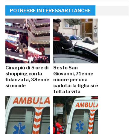
POTREBBE INTERESSARTI ANCHE
Cina: più di 5 ore di
Sesto San
shopping con la
Giovanni, 71enne
fidanzata, 38enne
muore per una
si uccide
caduta: la figlia si è
tolta la vita