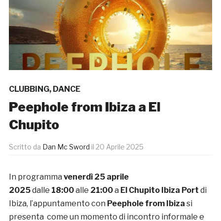
CLUBBING
,
DANCE
Peephole from Ibiza a El
Chupito
Scritto da
Dan Mc Sword
il
20 Aprile 2025
In programma
venerdì 25 aprile
2025
dalle
18:00
alle
21:00
a
El Chupito Ibiza
Port
di
Ibiza, l’appuntamento con
Peephole from Ibiza
si
presenta
come un momento di incontro informale e