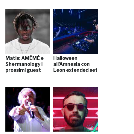
Matis: AMÉMÉ e
Halloween
Shermanology i
all’Amnesia con
prossimi guest
Leon extended set