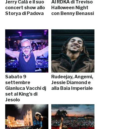
Jerry Calà e il suo
Al RDKA di Treviso
concert show allo
Halloween Night
Storya di Padova
con Benny Benassi
Sabato 9
Rudeejay, Angemi,
settembre
Jessie Diamond e
Gianluca Vacchi dj
alla Baia Imperiale
set al King’s di
Jesolo