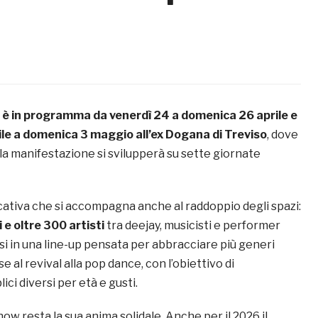
 in programma da venerdì 24 a domenica 26 aprile e
ile a domenica 3 maggio all’ex Dogana di Treviso
, dove
 la manifestazione si svilupperà su sette giornate
icativa che si accompagna anche al raddoppio degli spazi:
i e oltre 300 artisti
tra deejay, musicisti e performer
si in una line-up pensata per abbracciare più generi
se al revival alla pop dance, con l’obiettivo di
ici diversi per età e gusti.
how resta la sua anima solidale. Anche per il 2026 il