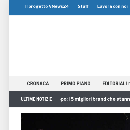
Il progetto VNews24
Staff
Lavora con noi
CRONACA
PRIMO PIANO
EDITORIALI
Viaggi di Gruppo: i 5 migliori brand che stanno gui
ULTIME NOTIZIE