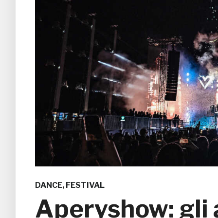
DANCE
,
FESTIVAL
Aperyshow: gli a