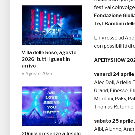
festival coinvolge
Fondazione Giuli
Te, I Bambini del
L’ingresso ad Aper
con possibilità di
Villa delle Rose, agosto
2026: tutti i guest in
APERYSHOW 2026 
arrivo
8 Agosto 2026
venerdì 24 april
Alec Doll, Arielle
Grand, Finesse, Fl
Mordimi, Paky, Pa
Thomas Rotunno, 
sabato 25 aprile
Albi, Alunno, And
20mila presenze a Jesolo