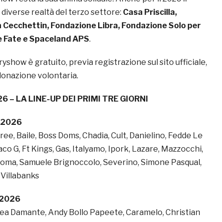
 diverse realtà del terzo settore:
Casa Priscilla,
a Cecchettin, Fondazione Libra, Fondazione Solo per
le Fate e Spaceland APS
.
yshow è gratuito, previa registrazione sul sito ufficiale,
 donazione volontaria.
– LA LINE-UP DEI PRIMI TRE GIORNI
e 2026
 Free, Baile, Boss Doms, Chadia, Cult, Danielino, Fedde Le
aco G, Ft Kings, Gas, Italyamo, Ipork, Lazare, Mazzocchi,
loma, Samuele Brignoccolo, Severino, Simone Pasqual,
Villabanks
 2026
rea Damante, Andy Bollo Papeete, Caramelo, Christian