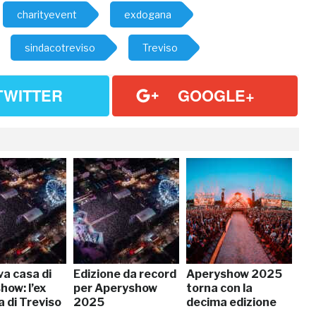
charityevent
exdogana
sindacotreviso
Treviso
TWITTER
GOOGLE+
va casa di
Edizione da record
Aperyshow 2025
how: l’ex
per Aperyshow
torna con la
 di Treviso
2025
decima edizione