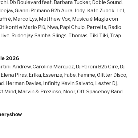
rchi, Db Boulevard feat. Barbara Tucker, Doble Sound,
jay, Gianni Romano B2b Aura, Jody, Kate Zubok, Lol,
ffrè, Marco Lys, Matthew Vox, Musica è Magia con
 Kitikonti e Mario Più, Nwa, Papi Chulo, Perreita, Radio
ive, Rudeejay, Samba, Slings, Thomas, Tiki Tiki, Trap
ile 2026
tini, Andrew, Carolina Marquez, Dj Peroni B2b Cire, Dj
, Elena Piras, Erika, Essenza, Fabe, Femme, Glitter Disco,
 Herman Davies, Infinity, Kevin Salvato, Lester Dj,
st Mind, Marvin & Prezioso, Noor, Off, Spaceboy Band,
 Aperyshow