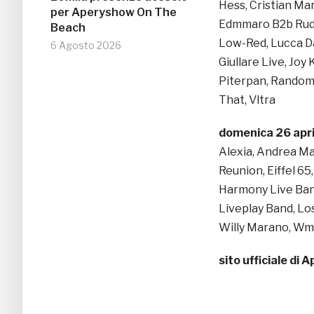
Hess, Cristian Ma
per Aperyshow On The
Edmmaro B2b Rudee
Beach
Low-Red, Lucca Da
6 Agosto 2026
Giullare Live, Joy
Piterpan, Random l
That, Vltra
domenica 26 apr
Alexia, Andrea Mar
Reunion, Eiffel 65
Harmony Live Band,
Liveplay Band, Lo
Willy Marano, Wm
sito ufficiale di