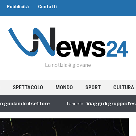
Pubblicità
Contatti
La notizia è giovane
SPETTACOLO
MONDO
SPORT
CULTURA
dando il settore
Viaggi di gruppo: l’esperi
1 annofa