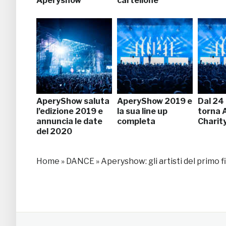
Aperyshow
cartellone
AperyShow saluta
AperyShow 2019 e
Dal 24 
l’edizione 2019 e
la sua line up
torna 
annuncia le date
completa
Charit
del 2020
Home
»
DANCE
»
Aperyshow: gli artisti del primo 