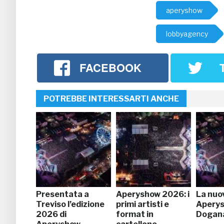
aperyshow
lobbyagency
FACEBOOK
POTREBBE INTERESSARTI ANCHE
Presentata a
Aperyshow 2026: i
La nuo
Treviso l’edizione
primi artisti e
Aperys
2026 di
format in
Dogana