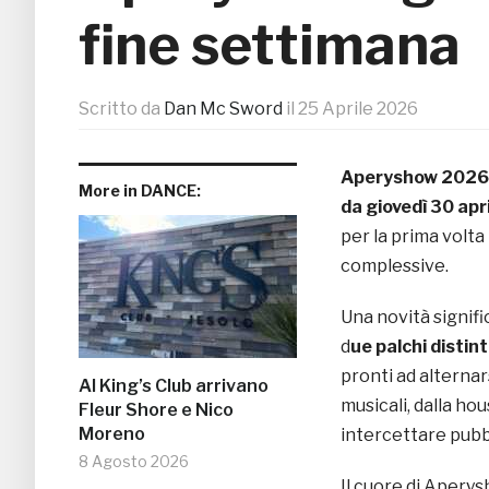
fine settimana
Scritto da
Dan Mc Sword
il
25 Aprile 2026
Aperyshow 2026 è
More in DANCE:
da giovedì 30 apr
per la prima volta
complessive.
Una novità signif
d
ue palchi distint
pronti ad alternar
Al King’s Club arrivano
musicali, dalla hou
Fleur Shore e Nico
Moreno
intercettare pubbl
8 Agosto 2026
Il cuore di Aperys