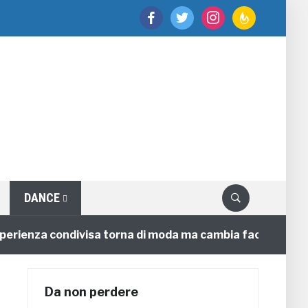
facebook
twitter
instagram
feedburner
DANCE
enza condivisa torna di moda ma cambia faccia
4 ann
Da non perdere