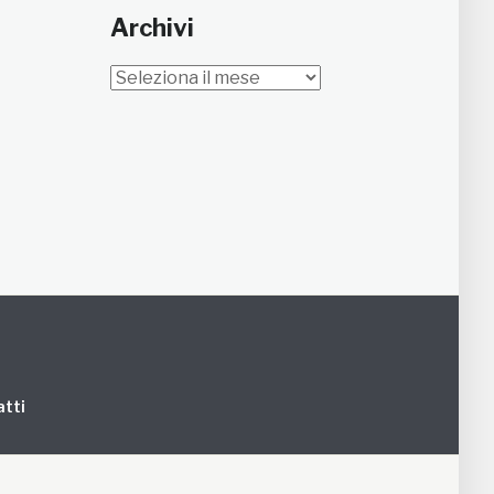
Archivi
Archivi
tti