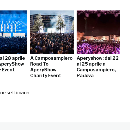
al 28 aprile
A Camposampiero
Aperyshow: dal 22
AperyShow
Road To
al 25 aprile a
y Event
AperyShow
Camposampiero,
Charity Event
Padova
fine settimana