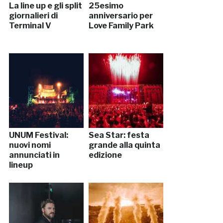
La line up e gli split
25esimo
giornalieri di
anniversario per
Terminal V
Love Family Park
UNUM Festival:
Sea Star: festa
nuovi nomi
grande alla quinta
annunciati in
edizione
lineup