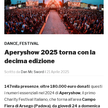
DANCE
,
FESTIVAL
Aperyshow 2025 torna con la
decima edizione
Scritto da
Dan Mc Sword
il
21 Aprile 2025
147mila presenze
,
oltre 180.000 euro donati
: questi
i numeri essenziali nel 2024 di
Aperyshow
, il primo
Charity Festival Italiano,
che torna all’area
Campo
Fiera di Arsego (Padova)
,
da giovedì 24 a domenica