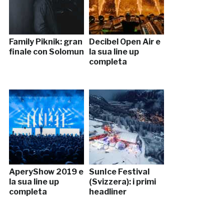
Family Piknik: gran
Decibel Open Air e
finale con Solomun
la sua line up
completa
AperyShow 2019 e
SunIce Festival
la sua line up
(Svizzera): i primi
completa
headliner