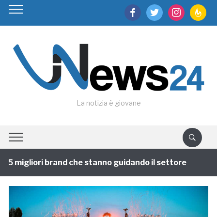
facebook
twitter
instagram
feedburn
La notizia è giovane
 migliori brand che stanno guidando il settore
1 anno