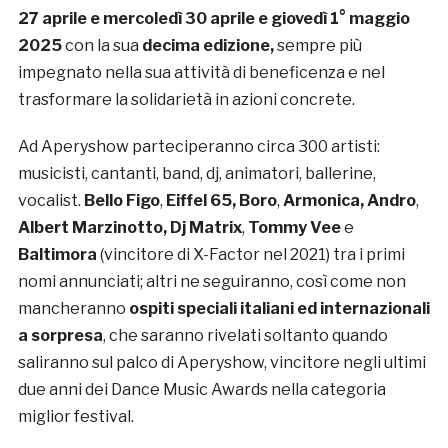
27 aprile e mercoledì 30 aprile e giovedì 1° maggio
2025
con la sua
decima edizione,
sempre più
impegnato nella sua attività di beneficenza e nel
trasformare la solidarietà in azioni concrete.
Ad Aperyshow parteciperanno circa 300 artisti:
musicisti, cantanti, band, dj, animatori, ballerine,
vocalist.
Bello Figo
,
Eiffel 65, Boro
,
Armonica, Andro
,
Albert Marzinotto, Dj Matrix
,
Tommy Vee
e
Baltimora
(vincitore di X-Factor nel 2021) tra i primi
nomi annunciati; altri ne seguiranno, così come non
mancheranno
ospiti speciali italiani ed internazionali
a sorpresa
, che saranno rivelati soltanto quando
saliranno sul palco di Aperyshow, vincitore negli ultimi
due anni dei Dance Music Awards nella categoria
miglior festival.