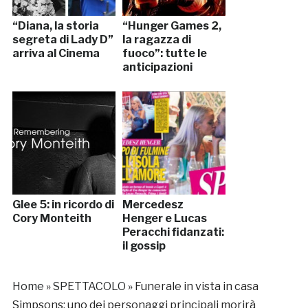
“Diana, la storia
“Hunger Games 2,
segreta di Lady D”
la ragazza di
arriva al Cinema
fuoco”: tutte le
anticipazioni
Glee 5: in ricordo di
Mercedesz
Cory Monteith
Henger e Lucas
Peracchi fidanzati:
il gossip
Home
»
SPETTACOLO
»
Funerale in vista in casa
Simpsons: uno dei personaggi principali morirà