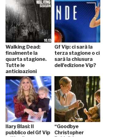
Walking Dead:
Gf Vip: ci sarà la
finalmente la
terza stagione o ci
quarta stagione.
sarà la chiusura
Tutte le
dell’edizione Vip?
anticipazioni
(LEGGI)
Ilary Blasi: Il
“Goodbye
pubblico del Gf Vip
Christopher