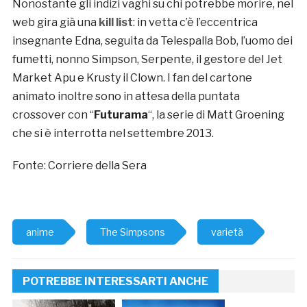
Nonostante gli indizi vaghi su chi potrebbe morire, nel
web gira già una
kill list
: in vetta c’è l’eccentrica
insegnante Edna, seguita da Telespalla Bob, l’uomo dei
fumetti, nonno Simpson, Serpente, il gestore del Jet
Market Apu e Krusty il Clown. I fan del cartone
animato inoltre sono in attesa della puntata
crossover con “
Futurama
“, la serie di Matt Groening
che si è interrotta nel settembre 2013.
Fonte: Corriere della Sera
anime
The Simpsons
varietà
POTREBBE INTERESSARTI ANCHE