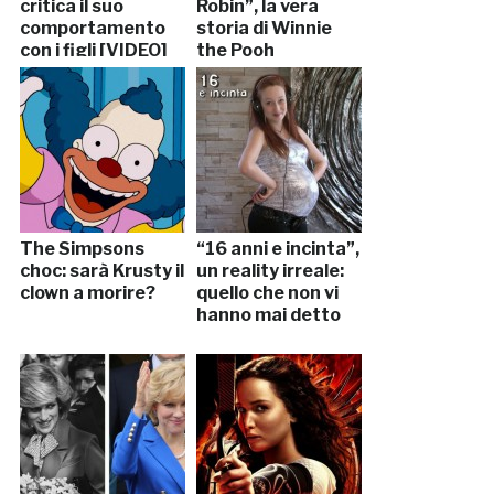
critica il suo
Robin”, la vera
comportamento
storia di Winnie
con i figli [VIDEO]
the Pooh
The Simpsons
“16 anni e incinta”,
choc: sarà Krusty il
un reality irreale:
clown a morire?
quello che non vi
hanno mai detto