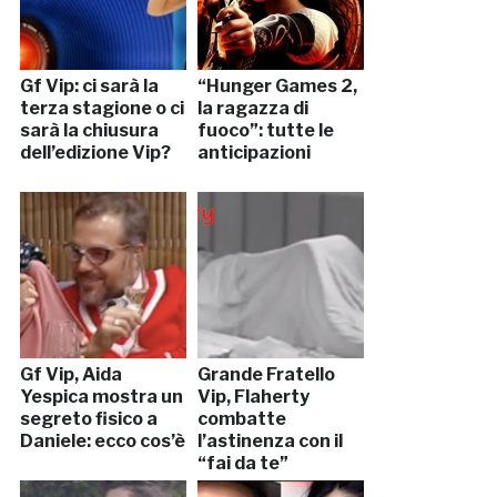
Gf Vip: ci sarà la
“Hunger Games 2,
terza stagione o ci
la ragazza di
sarà la chiusura
fuoco”: tutte le
dell’edizione Vip?
anticipazioni
Gf Vip, Aida
Grande Fratello
Yespica mostra un
Vip, Flaherty
segreto fisico a
combatte
Daniele: ecco cos’è
l’astinenza con il
“fai da te”