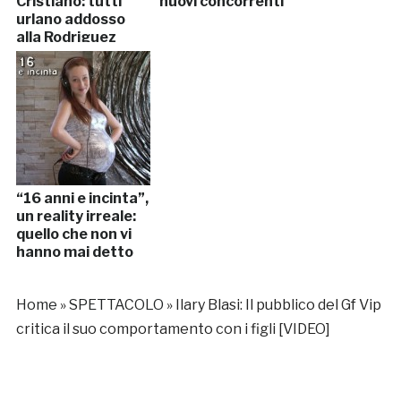
Cristiano: tutti
nuovi concorrenti
urlano addosso
alla Rodriguez
[VIDEO]
“16 anni e incinta”,
un reality irreale:
quello che non vi
hanno mai detto
Home
»
SPETTACOLO
»
Ilary Blasi: Il pubblico del Gf Vip
critica il suo comportamento con i figli [VIDEO]