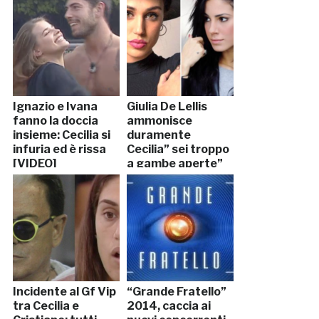
Ignazio e Ivana
Giulia De Lellis
fanno la doccia
ammonisce
insieme: Cecilia si
duramente
infuria ed è rissa
Cecilia” sei troppo
[VIDEO]
a gambe aperte”
Incidente al Gf Vip
“Grande Fratello”
tra Cecilia e
2014, caccia ai