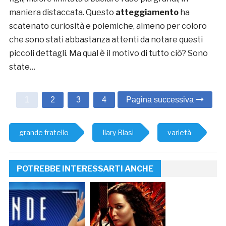
maniera distaccata. Questo
atteggiamento
ha
scatenato curiosità e polemiche, almeno per coloro
che sono stati abbastanza attenti da notare questi
piccoli dettagli. Ma qual è il motivo di tutto ciò? Sono
state…
1
2
3
4
Pagina successiva
grande fratello
Ilary Blasi
varietà
POTREBBE INTERESSARTI ANCHE