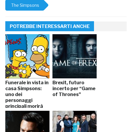
The Simpsons
POTREBBE INTERESSARTI ANCHE
Funerale in vista in
Brexit, futuro
casa Simpsons:
incerto per “Game
uno dei
of Thrones”
personaggi
principali morirà