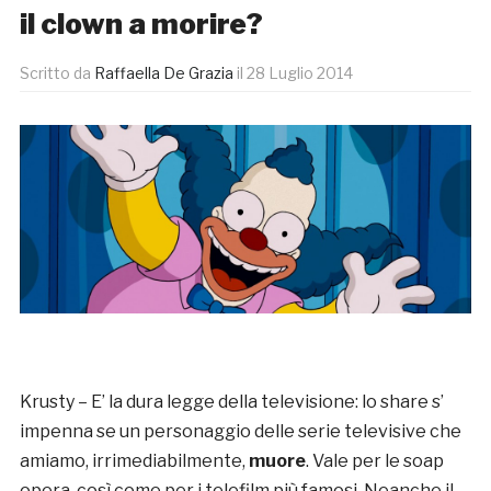
il clown a morire?
Scritto da
Raffaella De Grazia
il
28 Luglio 2014
Krusty – E’ la dura legge della televisione: lo share s’
impenna se un personaggio delle serie televisive che
amiamo, irrimediabilmente,
muore
. Vale per le soap
opera, così come per i telefilm più famosi. Neanche il