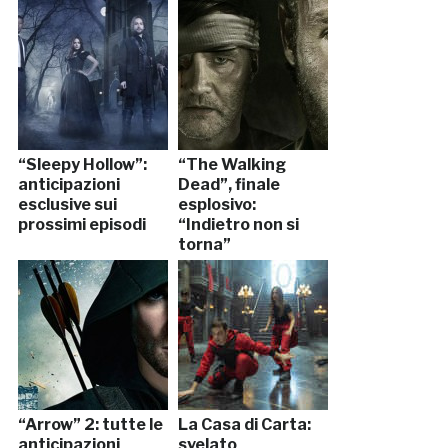
“Sleepy Hollow”:
“The Walking
anticipazioni
Dead”, finale
esclusive sui
esplosivo:
prossimi episodi
“Indietro non si
torna”
“Arrow” 2: tutte le
La Casa di Carta:
anticipazioni
svelato