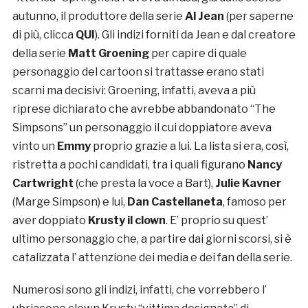
autunno, il produttore della serie
Al Jean
(per saperne
di più, clicca
QUI
). Gli indizi forniti da Jean e dal creatore
della serie
Matt Groening
per capire di quale
personaggio del cartoon si trattasse erano stati
scarni ma decisivi: Groening, infatti, aveva a più
riprese dichiarato che avrebbe abbandonato “The
Simpsons” un personaggio il cui doppiatore aveva
vinto un
Emmy
proprio grazie a lui. La lista si era, così,
ristretta a pochi candidati, tra i quali figurano
Nancy
Cartwright
(che presta la voce a Bart),
Julie Kavner
(Marge Simpson) e lui,
Dan Castellaneta
, famoso per
aver doppiato
Krusty il clown
. E’ proprio su quest’
ultimo personaggio che, a partire dai giorni scorsi, si è
catalizzata l’ attenzione dei media e dei fan della serie.
Numerosi sono gli indizi, infatti, che vorrebbero l’