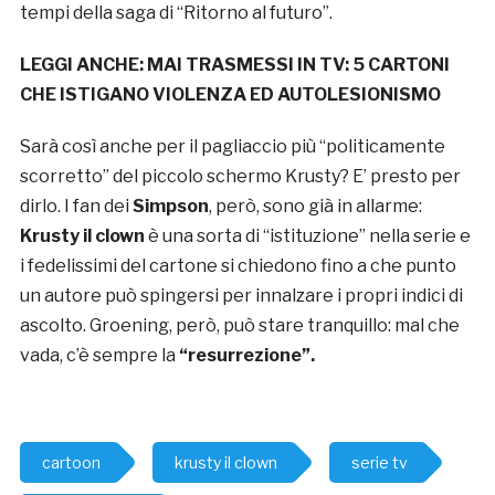
tempi della saga di “Ritorno al futuro”.
LEGGI ANCHE:
MAI TRASMESSI IN TV: 5 CARTONI
CHE ISTIGANO VIOLENZA ED AUTOLESIONISMO
Sarà così anche per il pagliaccio più “politicamente
scorretto” del piccolo schermo Krusty? E’ presto per
dirlo. I fan dei
Simpson
, però, sono già in allarme:
Krusty il clown
è una sorta di “istituzione” nella serie e
i fedelissimi del cartone si chiedono fino a che punto
un autore può spingersi per innalzare i propri indici di
ascolto. Groening, però, può stare tranquillo: mal che
vada, c’è sempre la
“resurrezione”.
cartoon
krusty il clown
serie tv