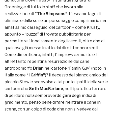
ubriacone clown Krusty “vittima designata” di
Groening e di tutto lo staff che lavora alla
realizzazione di
“The Simpsons”
. L’ escamotage di
eliminare dalla serie un personaggio comprimario ma
amatissimo dai seguaci del cartoon – come Krusty,
appunto – “puzza” di trovata pubblicitaria per
permettere l’ innalzamento degli ascolti, oltre che di
qualcosa già messo in atto dai diretti concorrenti.
Come dimenticare, infatti, l’ improvvisa morte e l’
altrettanto repentina resurrezione del cane
antropomorfo
Brian
nel cartone “Family Guy” (noto in
Italia come
“I Griffin”
)? Il decesso del bianco amico del
piccolo Stewie sconvolse a tal punto i patiti della serie
cartoon che
Seth MacFarlane
, nell’ ipotetico terrore
di perdere nella sempreverde gara degli indici di
gradimento, pensò bene di fare rientrare il cane in
scena, con un colpo di coda che non si vedeva dai