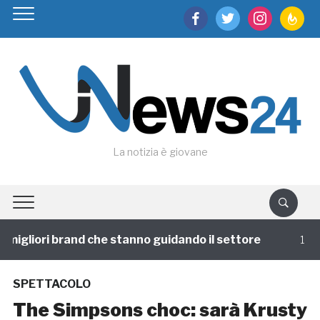
facebook
twitter
instagram
feedburn
La notizia è giovane
igliori brand che stanno guidando il settore
1 annofa
SPETTACOLO
The Simpsons choc: sarà Krusty