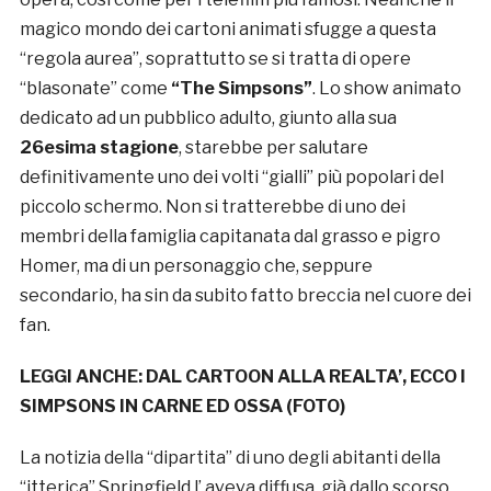
magico mondo dei cartoni animati sfugge a questa
“regola aurea”, soprattutto se si tratta di opere
“blasonate” come
“The Simpsons”
. Lo show animato
dedicato ad un pubblico adulto, giunto alla sua
26esima stagione
, starebbe per salutare
definitivamente uno dei volti “gialli” più popolari del
piccolo schermo. Non si tratterebbe di uno dei
membri della famiglia capitanata dal grasso e pigro
Homer, ma di un personaggio che, seppure
secondario, ha sin da subito fatto breccia nel cuore dei
fan.
LEGGI ANCHE:
DAL CARTOON ALLA REALTA’, ECCO I
SIMPSONS IN CARNE ED OSSA (FOTO)
La notizia della “dipartita” di uno degli abitanti della
“itterica” Springfield l’ aveva diffusa, già dallo scorso