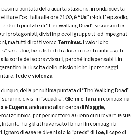
indicesima puntata della quarta stagione, in onda questa
ellitare Fox Italia alle ore 21:00, è
“Us”
(Noi). L’ episodio,
recedenti puntate di “The Walking Dead”, si concentra
tri protagonisti, divisi in piccoli gruppetti ed impegnati
oni, ma tutti diretti verso
Terminus
. I valori che
” sono due, ben distinti tra loro, ma entrambi legati
alla sorte dei sopravvissuti, perchè indispensabili, in
garantire la riuscita delle missioni che i personaggi
ontare:
fede e violenza
.
, dunque, della penultima puntata di “The Walking Dead”.
” saranno divisi in “squadre”.
Glenn e Tara
, in compagnia
ta e Eugene
, andranno alla ricerca di
Maggie
,
osi zombies, per permettere a Glenn di ritrovare la sua
, intanto, ha già attraversato i binari in compagnia
l
, ignaro di essere diventato la “preda” di
Joe
, il capo di