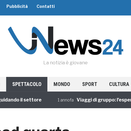
Pubblicità
Contatti
La notizia è giovane
SPETTACOLO
MONDO
SPORT
CULTURA
do il settore
Viaggi di gruppo: l’esperienz
1 annofa