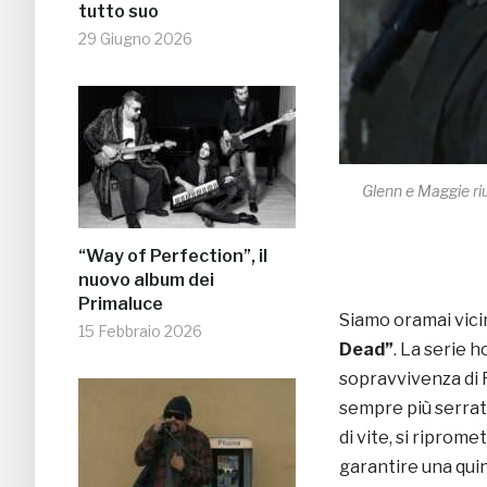
tutto suo
29 Giugno 2026
Glenn e Maggie riu
“Way of Perfection”, il
nuovo album dei
Primaluce
Siamo oramai vicin
15 Febbraio 2026
Dead”
. La serie h
sopravvivenza di Ri
sempre più serrata
di vite, si riprome
garantire una qui