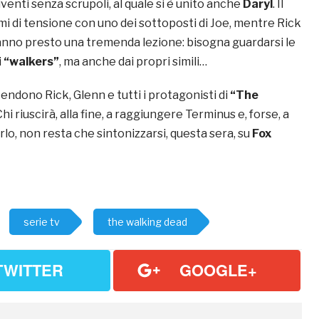
venti senza scrupoli, al quale si è unito anche
Daryl
. Il
mi di tensione con uno dei sottoposti di Joe, mentre Rick
ranno presto una tremenda lezione: bisogna guardarsi le
i
“walkers”
, ma anche dai propri simili…
endono Rick, Glenn e tutti i protagonisti di
“The
Chi riuscirà, alla fine, a raggiungere Terminus e, forse, a
rlo, non resta che sintonizzarsi, questa sera, su
Fox
serie tv
the walking dead
TWITTER
GOOGLE+