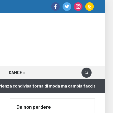
facebook
twitter
instagram
feedburner
DANCE
a condivisa torna di moda ma cambia faccia
4 annifa
Da non perdere