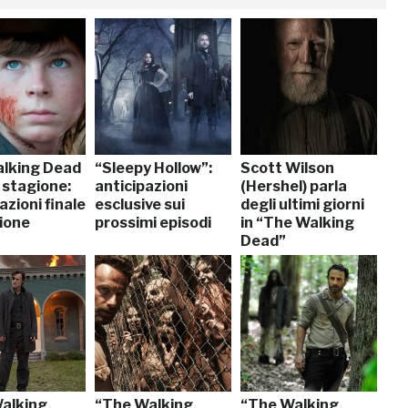
lking Dead
“Sleepy Hollow”:
Scott Wilson
 stagione:
anticipazioni
(Hershel) parla
azioni finale
esclusive sui
degli ultimi giorni
gione
prossimi episodi
in “The Walking
Dead”
alking
“The Walking
“The Walking