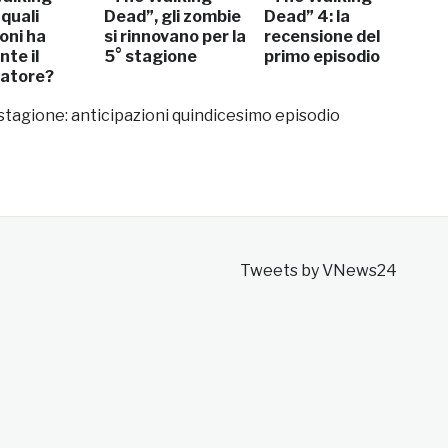
quali
Dead”, gli zombie
Dead” 4: la
oni ha
si rinnovano per la
recensione del
te il
5° stagione
primo episodio
atore?
tagione: anticipazioni quindicesimo episodio
Tweets by VNews24