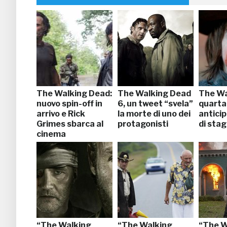
The Walking Dead:
The Walking Dead
The Wa
nuovo spin-off in
6, un tweet “svela”
quarta
arrivo e Rick
la morte di uno dei
anticip
Grimes sbarca al
protagonisti
di sta
cinema
“The Walking
“The Walking
“The W