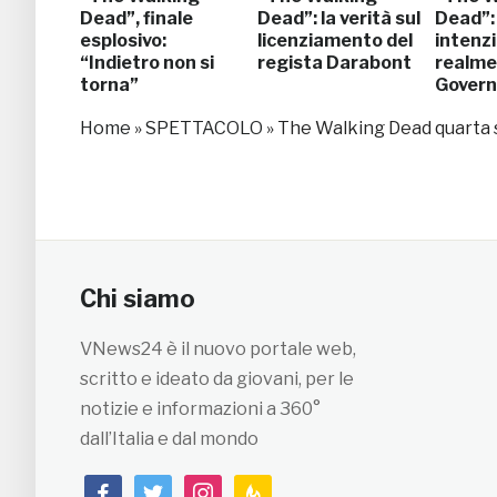
Dead”, finale
Dead”: la verità sul
Dead”: 
esplosivo:
licenziamento del
intenzi
“Indietro non si
regista Darabont
realmen
torna”
Govern
Home
»
SPETTACOLO
»
The Walking Dead quarta s
Chi siamo
VNews24 è il nuovo portale web,
scritto e ideato da giovani, per le
notizie e informazioni a 360°
dall’Italia e dal mondo
facebook
twitter
instagram
feedburner