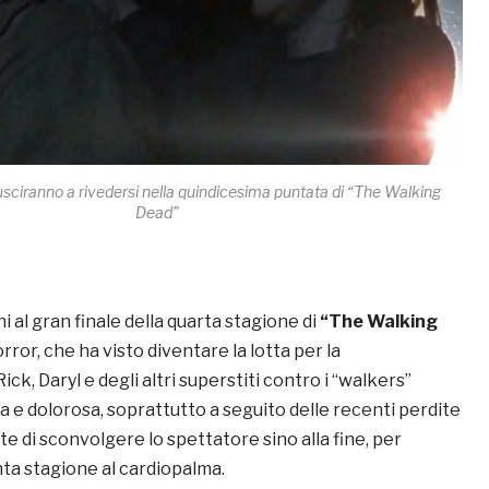
sciranno a rivedersi nella quindicesima puntata di “The Walking
Dead”
i al gran finale della quarta stagione di
“The Walking
orror, che ha visto diventare la lotta per la
ck, Daryl e degli altri superstiti contro i “walkers”
 e dolorosa, soprattutto a seguito delle recenti perdite
tte di sconvolgere lo spettatore sino alla fine, per
nta stagione al cardiopalma.