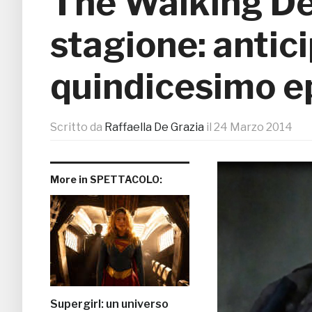
The Walking De
stagione: antic
quindicesimo e
Scritto da
Raffaella De Grazia
il
24 Marzo 2014
More in SPETTACOLO:
Supergirl: un universo