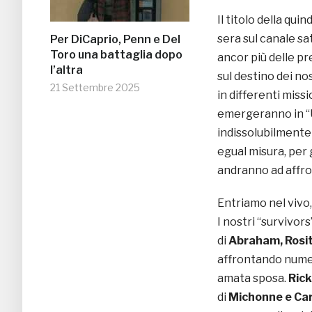
Il titolo della qu
sera sul canale sat
Per DiCaprio, Penn e Del
Toro una battaglia dopo
ancor più delle p
l’altra
sul destino dei nos
21 Settembre 2025
in differenti missi
emergeranno in “Us
indissolubilmente 
egual misura, per 
andranno ad affr
Entriamo nel vivo
I nostri “survivors
di
Abraham, Rosi
affrontando numer
amata sposa.
Rick
di
Michonne e Car