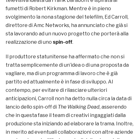
televisiva ideata da Frank Darabont e ispirata ai
fumetti di Robert Kirkman. Mentre è in pieno
svolgimento la nona stagione del telefilm, Ed Carroll,
direttore di Amc Networks, ha annunciato che già si
sta lavorando ad un nuovo progetto che porterà alla
realizzazione di uno
spin-off
.
Il produttore statunitense ha affermato che non si
tratta semplicemente di un’idea o di una proposta da
vagliare, ma di un programma di lavoro che è già
partito ed attualmente è in fase di sviluppo. Al
contempo, per evitare di rilasciare ulteriori
anticipazioni, Carroll non ha detto nulla circa la data di
lancio dello spin-off di
The Walking Dead
, asserendo
che in questa fase il team di creativi ingaggiati dalla
produzione sta iniziando ad elaborare la trama. Inoltre,
in merito ad eventuali collaborazioni con altre aziende