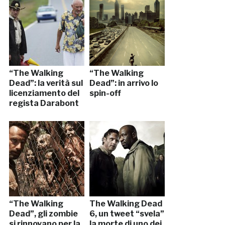
“The Walking
“The Walking
Dead”: la verità sul
Dead”: in arrivo lo
licenziamento del
spin-off
regista Darabont
“The Walking
The Walking Dead
Dead”, gli zombie
6, un tweet “svela”
si rinnovano per la
la morte di uno dei