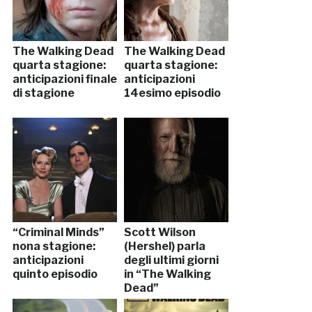
The Walking Dead
The Walking Dead
quarta stagione:
quarta stagione:
anticipazioni finale
anticipazioni
di stagione
14esimo episodio
“Criminal Minds”
Scott Wilson
nona stagione:
(Hershel) parla
anticipazioni
degli ultimi giorni
quinto episodio
in “The Walking
Dead”