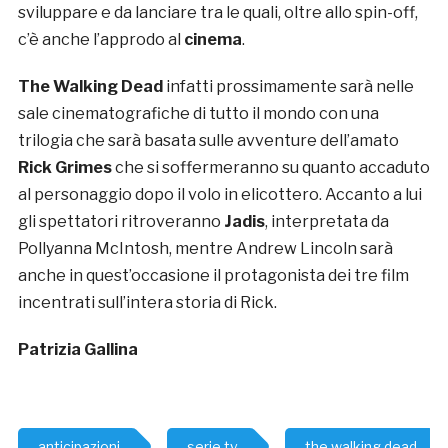
sviluppare e da lanciare tra le quali, oltre allo spin-off,
c’è anche l’approdo al
cinema
.
The Walking Dead
infatti prossimamente sarà nelle
sale cinematografiche di tutto il mondo con una
trilogia che sarà basata sulle avventure dell’amato
Rick Grimes
che si soffermeranno su quanto accaduto
al personaggio dopo il volo in elicottero. Accanto a lui
gli spettatori ritroveranno
Jadis
, interpretata da
Pollyanna McIntosh, mentre Andrew Lincoln sarà
anche in quest’occasione il protagonista dei tre film
incentrati sull’intera storia di Rick.
Patrizia Gallina
anticipazioni
serie tv
the walking dead