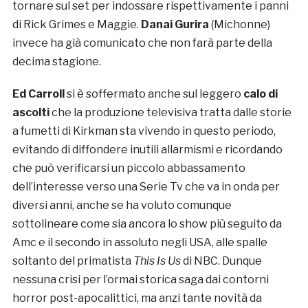
tornare sul set per indossare rispettivamente i panni
di Rick Grimes e Maggie.
Danai Gurira
(Michonne)
invece ha già comunicato che non farà parte della
decima stagione.
Ed Carroll
si è soffermato anche sul leggero
calo di
ascolti
che la produzione televisiva tratta dalle storie
a fumetti di Kirkman sta vivendo in questo periodo,
evitando di diffondere inutili allarmismi e ricordando
che può verificarsi un piccolo abbassamento
dell’interesse verso una Serie Tv che va in onda per
diversi anni, anche se ha voluto comunque
sottolineare come sia ancora lo show più seguito da
Amc e il secondo in assoluto negli USA, alle spalle
soltanto del primatista
This Is Us
di NBC. Dunque
nessuna crisi per l’ormai storica saga dai contorni
horror post-apocalittici, ma anzi tante novità da