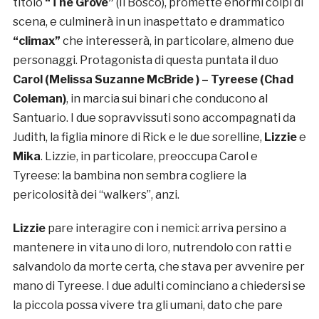
titolo
“The Grove”
(Il Bosco), promette enormi colpi di
scena, e culminerà in un inaspettato e drammatico
“climax”
che interesserà, in particolare, almeno due
personaggi. Protagonista di questa puntata il duo
Carol (Melissa Suzanne McBride ) – Tyreese (Chad
Coleman)
, in marcia sui binari che conducono al
Santuario. I due sopravvissuti sono accompagnati da
Judith, la figlia minore di Rick e le due sorelline,
Lizzie
e
Mika
. Lizzie, in particolare, preoccupa Carol e
Tyreese: la bambina non sembra cogliere la
pericolosità dei “walkers”, anzi.
Lizzie
pare interagire con i nemici: arriva persino a
mantenere in vita uno di loro, nutrendolo con ratti e
salvandolo da morte certa, che stava per avvenire per
mano di Tyreese. I due adulti cominciano a chiedersi se
la piccola possa vivere tra gli umani, dato che pare