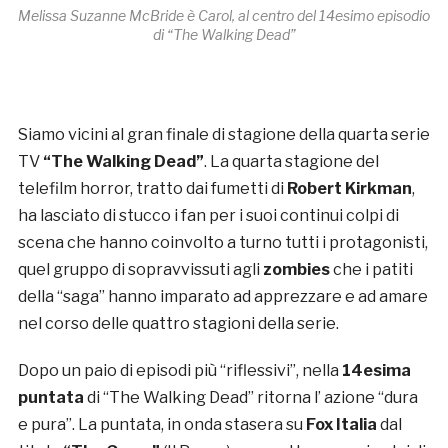
Melissa Suzanne McBride è Carol, al centro del 14esimo episodio
di “The Walking Dead”
Siamo vicini al gran finale di stagione della quarta serie
TV
“The Walking Dead”
. La quarta stagione del
telefilm horror, tratto dai fumetti di
Robert Kirkman
,
ha lasciato di stucco i fan per i suoi continui colpi di
scena che hanno coinvolto a turno tutti i protagonisti,
quel gruppo di sopravvissuti agli
zombies
che i patiti
della “saga” hanno imparato ad apprezzare e ad amare
nel corso delle quattro stagioni della serie.
Dopo un paio di episodi più “riflessivi”, nella
14esima
puntata
di “The Walking Dead” ritorna l’ azione “dura
e pura”. La puntata, in onda stasera su
Fox Italia
dal