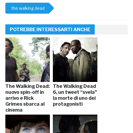
the walking dead
POTREBBE INTERESSARTI ANCHE
The Walking Dead:
The Walking Dead
nuovo spin-off in
6, un tweet “svela”
arrivo e Rick
la morte di uno dei
Grimes sbarca al
protagonisti
cinema