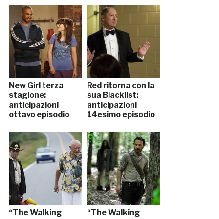
New Girl terza
Red ritorna con la
stagione:
sua Blacklist:
anticipazioni
anticipazioni
ottavo episodio
14esimo episodio
“The Walking
“The Walking