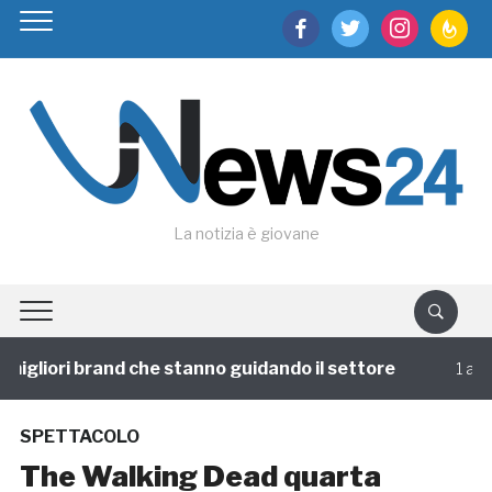
facebook
twitter
instagram
feedburn
La notizia è giovane
igliori brand che stanno guidando il settore
1 annofa
SPETTACOLO
The Walking Dead quarta