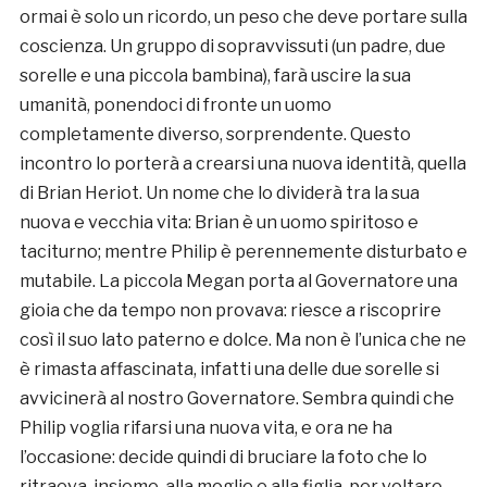
ormai è solo un ricordo, un peso che deve portare sulla
coscienza. Un gruppo di sopravvissuti (un padre, due
sorelle e una piccola bambina), farà uscire la sua
umanità, ponendoci di fronte un uomo
completamente diverso, sorprendente. Questo
incontro lo porterà a crearsi una nuova identità, quella
di Brian Heriot. Un nome che lo dividerà tra la sua
nuova e vecchia vita: Brian è un uomo spiritoso e
taciturno; mentre Philip è perennemente disturbato e
mutabile. La piccola Megan porta al Governatore una
gioia che da tempo non provava: riesce a riscoprire
così il suo lato paterno e dolce. Ma non è l’unica che ne
è rimasta affascinata, infatti una delle due sorelle si
avvicinerà al nostro Governatore. Sembra quindi che
Philip voglia rifarsi una nuova vita, e ora ne ha
l’occasione: decide quindi di bruciare la foto che lo
ritraeva, insieme alla moglie e alla figlia, per voltare