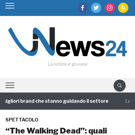
facebook
twitter
instagram
feedburn
La notizia è giovane
igliori brand che stanno guidando il settore
1 annofa
SPETTACOLO
“The Walking Dead”: quali