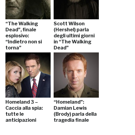
“The Walking
Scott Wilson
Dead”, finale
(Hershel) parla
esplosivo:
degli ultimi giorni
“Indietro non si
in “The Walking
torna”
Dead”
Homeland 3 –
“Homeland”:
Caccia alla spia:
Damian Lewis
tutte le
(Brody) parla della
anticipazioni
tragedia finale