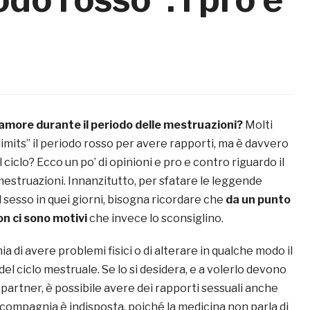
3
’amore durante il periodo delle mestruazioni?
Molti
imits” il periodo rosso per avere rapporti, ma è davvero
l ciclo? Ecco un po’ di opinioni e pro e contro riguardo il
mestruazioni. Innanzitutto, per sfatare le leggende
 sesso in quei giorni, bisogna ricordare che
da un punto
on ci sono motivi
che invece lo sconsiglino.
hia di avere problemi fisici o di alterare in qualche modo il
el ciclo mestruale. Se lo si desidera, e a volerlo devono
partner, è possibile avere dei rapporti sessuali anche
 compagnia è indisposta, poiché la medicina non parla di