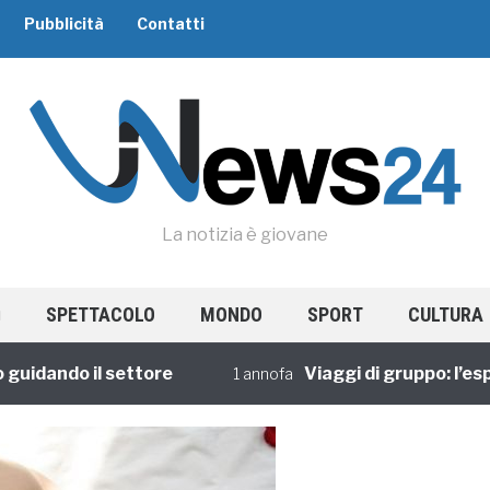
Pubblicità
Contatti
La notizia è giovane
SPETTACOLO
MONDO
SPORT
CULTURA
ando il settore
Viaggi di gruppo: l’esperie
1 annofa