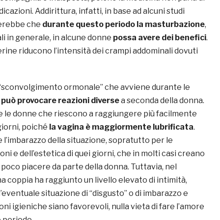
azioni. Addirittura, infatti, in base ad alcuni studi
rerebbe che
durante questo periodo la masturbazione
,
ali in generale, in alcune donne
possa avere dei benefici
.
rine riducono l’intensità dei crampi addominali dovuti
 di “sconvolgimento ormonale” che avviene durante le
e
può provocare reazioni diverse
a seconda della donna.
nte le donne che riescono a raggiungere più facilmente
giorni, poiché
la vagina è maggiormente lubrificata
.
’imbarazzo della situazione, sopratutto per le
ni e dell’estetica di quei giorni, che in molti casi creano
i poco piacere da parte della donna. Tuttavia, nel
 coppia ha raggiunto un livello elevato di intimità,
’eventuale situazione di “disgusto” o di imbarazzo e
oni igieniche siano favorevoli, nulla vieta di fare l’amore
e periodo.