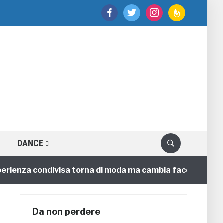
facebook
twitter
instagram
feedburner
DANCE
nza condivisa torna di moda ma cambia faccia
4 annif
Da non perdere