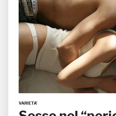
VARIETA'
Sesso nel “perio