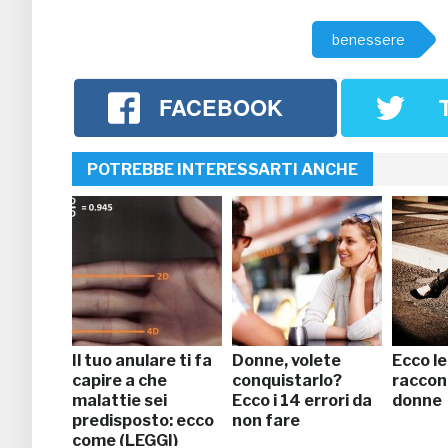
benessere
FACEBOOK
POTREBBE INTERESSARTI ANCHE
Il tuo anulare ti fa
Donne, volete
Ecco le
capire a che
conquistarlo?
raccon
malattie sei
Ecco i 14 errori da
donne
predisposto: ecco
non fare
come (LEGGI)