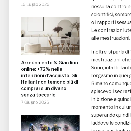
16 Luglio 2026
nessuna controindic
scientifici, semb
o i rapporti sessu
Le contrazioni ute
alle mestruazioni.
Inoltre, si parla
mestruazioni, ch
Arredamento & Giardino
Sono, infatti, ta
online: +72% nelle
intenzioni d’acquisto. Gli
l’orgasmo in quei 
italiani non temono più di
Rimane comunque l
comprare un divano
spiacevoli secrezio
senza toccarlo
inibizione e quind
7 Giugno 2026
momento in cui una
superando quindi l
laddove le condizi
in quel particolar