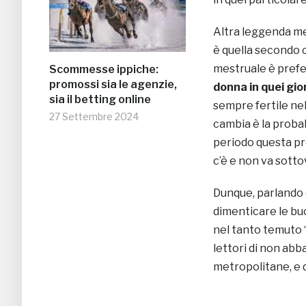
Altra leggenda me
è quella secondo c
mestruale è prefe
Scommesse ippiche:
promossi sia le agenzie,
donna in quei gior
sia il betting online
sempre fertile nel
27 Settembre 2024
cambia è la proba
periodo questa pr
c’è e non va sotto
Dunque, parlando 
dimenticare le bu
nel tanto temuto “
lettori di non abb
metropolitane, e d