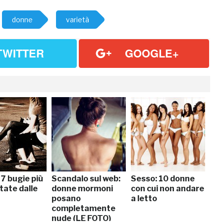
donne
varietà
TWITTER
GOOGLE+
 7 bugie più
Scandalo sul web:
Sesso: 10 donne
tate dalle
donne mormoni
con cui non andare
posano
a letto
completamente
nude (LE FOTO)