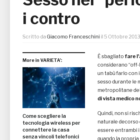
i contro
Scritto da
Giacomo Franceschini
il
5 Ottobre 201
È sbagliato
fare l
More in VARIETA':
considerano “off-l
un tabù farlo con i
sesso durante le 
metropolitane del
di vista medico n
Quindi, non si risc
Come scegliere la
naturale decorso d
tecnologia wireless per
connettere la casa
essere entrambi i 
senza vincoli telefonici
quando la propria