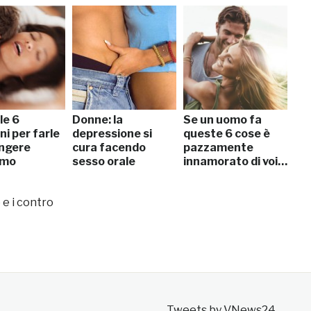
le 6
Donne: la
Se un uomo fa
ni per farle
depressione si
queste 6 cose è
ngere
cura facendo
pazzamente
smo
sesso orale
innamorato di voi…
 e i contro
Tweets by VNews24