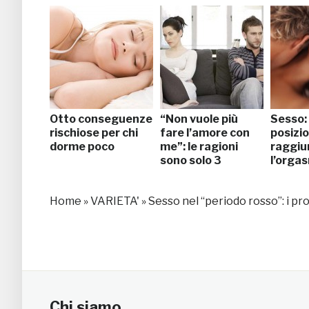
Otto conseguenze
“Non vuole più
Sesso: 
rischiose per chi
fare l’amore con
posizio
dorme poco
me”: le ragioni
raggiu
sono solo 3
l’orga
Home
»
VARIETA'
»
Sesso nel “periodo rosso”: i pro
Chi siamo