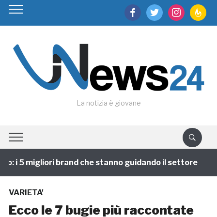
facebook
twitter
instagram
feedburn
La notizia è giovane
 i 5 migliori brand che stanno guidando il settore
1
VARIETA'
Ecco le 7 bugie più raccontate