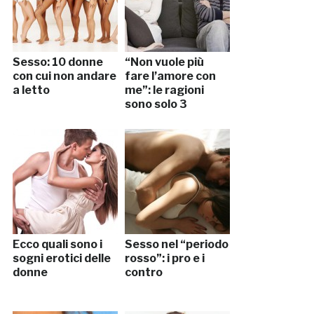
Sesso: 10 donne
“Non vuole più
con cui non andare
fare l’amore con
a letto
me”: le ragioni
sono solo 3
Ecco quali sono i
Sesso nel “periodo
sogni erotici delle
rosso”: i pro e i
donne
contro