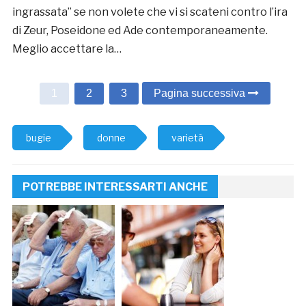
ingrassata” se non volete che vi si scateni contro l’ira
di Zeur, Poseidone ed Ade contemporaneamente.
Meglio accettare la…
1
2
3
Pagina successiva
bugie
donne
varietà
POTREBBE INTERESSARTI ANCHE