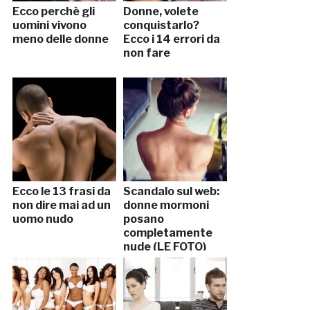
Ecco perchè gli
Donne, volete
uomini vivono
conquistarlo?
meno delle donne
Ecco i 14 errori da
non fare
Ecco le 13 frasi da
Scandalo sul web:
non dire mai ad un
donne mormoni
uomo nudo
posano
completamente
nude (LE FOTO)