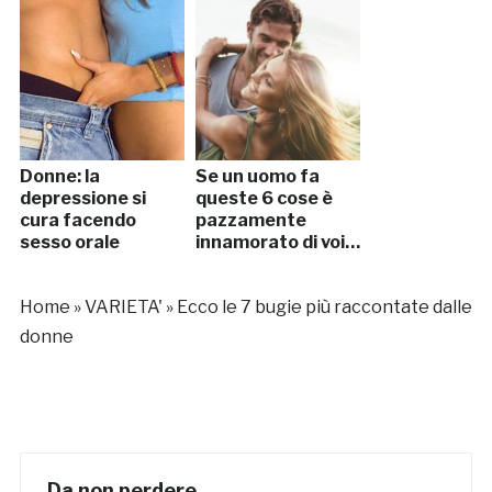
Donne: la
Se un uomo fa
depressione si
queste 6 cose è
cura facendo
pazzamente
sesso orale
innamorato di voi…
Home
»
VARIETA'
»
Ecco le 7 bugie più raccontate dalle
donne
Da non perdere