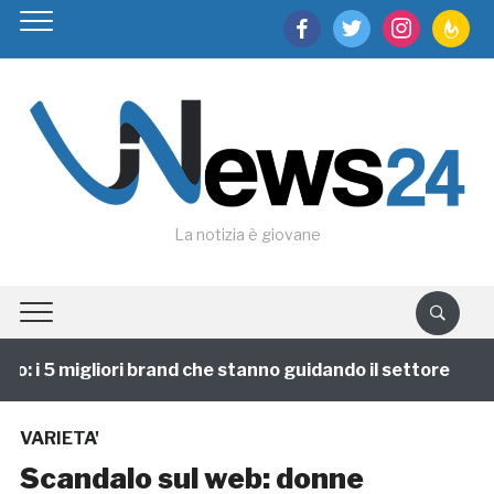
facebook
twitter
instagram
feedburn
La notizia è giovane
 i 5 migliori brand che stanno guidando il settore
1
VARIETA'
Scandalo sul web: donne