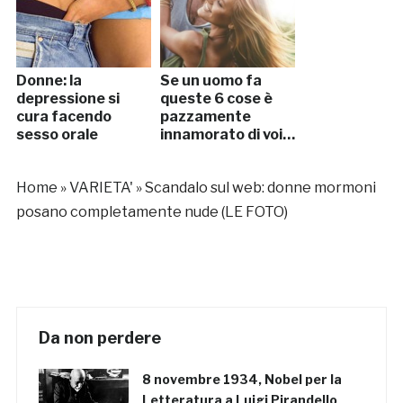
Donne: la
Se un uomo fa
depressione si
queste 6 cose è
cura facendo
pazzamente
sesso orale
innamorato di voi…
Home
»
VARIETA'
»
Scandalo sul web: donne mormoni
posano completamente nude (LE FOTO)
Da non perdere
8 novembre 1934, Nobel per la
Letteratura a Luigi Pirandello