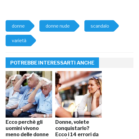
donne
donne nude
scandalo
varietà
POTREBBE INTERESSARTI ANCHE
Ecco perchè gli
Donne, volete
uomini vivono
conquistarlo?
meno delle donne
Ecco i 14 errori da