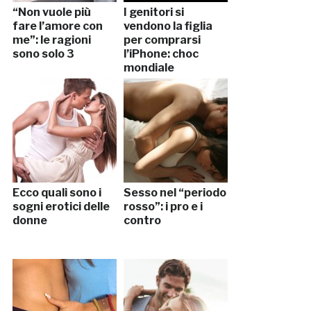
“Non vuole più
I genitori si
fare l’amore con
vendono la figlia
me”: le ragioni
per comprarsi
sono solo 3
l’iPhone: choc
mondiale
Ecco quali sono i
Sesso nel “periodo
sogni erotici delle
rosso”: i pro e i
donne
contro