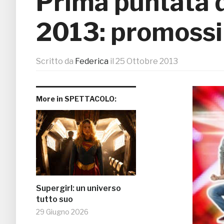
Prima puntata d
2013: promossi 
Scritto da
Federica
il
25 Ottobre 2013
More in SPETTACOLO:
Supergirl: un universo
tutto suo
29 Giugno 2026