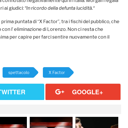
ia connotato negativamente qui in Italia. Morgan regala
i ai giudici:
“In ricordo della defunta lucidità.
“
 prima puntata di “X Factor”, tra i fischi del pubblico, che
 con l’ eliminazione di Lorenzo. Non ci resta che
sima per capire per farci sentire nuovamente con il
spettacolo
X Factor
TWITTER
GOOGLE+