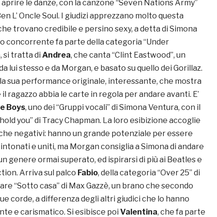
d aprire le danze, con la canzone “Seven Nations Army”
Ben L’ Oncle Soul. I giudizi apprezzano molto questa
che trovano credibile e persino sexy, a detta di Simona
do concorrente fa parte della categoria “Under
 si tratta di
Andrea
, che canta “Clint Eastwood”, un
a lui stesso e da Morgan, e basato su quello dei Gorillaz.
o la sua performance originale, interessante, che mostra
 il ragazzo abbia le carte in regola per andare avanti. E’
e Boys
, uno dei “Gruppi vocali” di Simona Ventura, con il
hold you” di Tracy Chapman. La loro esibizione accoglie
i che negativi: hanno un grande potenziale per essere
 intonati e uniti, ma Morgan consiglia a Simona di andare
 un genere ormai superato, ed ispirarsi di più ai Beatles e
tion. Arriva sul palco
Fabio
, della categoria “Over 25” di
antare “Sotto casa” di Max Gazzè, un brano che secondo
ue corde, a differenza degli altri giudici che lo hanno
te e carismatico. Si esibisce poi
Valentina
, che fa parte