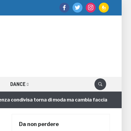
facebook
twitter
instagram
feedburner
DANCE
condivisa torna di moda ma cambia faccia
Ci
4 annifa
Da non perdere