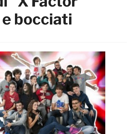
i “X Factor”
e bocciati