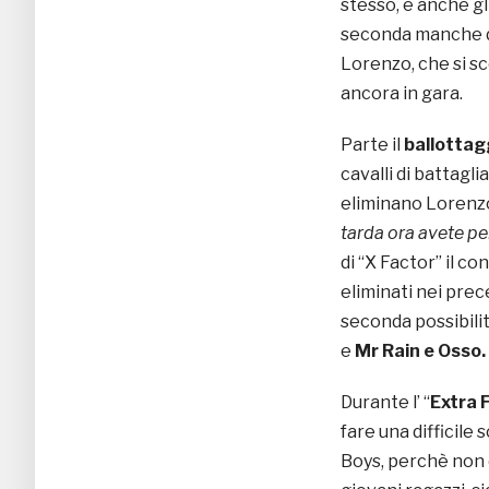
stesso, e anche gli
seconda manche di 
Lorenzo, che si sc
ancora in gara.
Parte il
ballottag
cavalli di battaglia
eliminano Lorenzo,
tarda ora avete per
di “X Factor” il 
eliminati nei pre
seconda possibili
e
Mr Rain e Osso.
Durante l’ “
Extra 
fare una difficile 
Boys, perchè non è