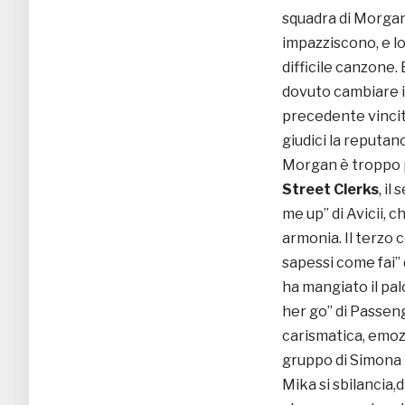
squadra di Morgan,
impazziscono, e l
difficile canzone. E
dovuto cambiare il
precedente vincit
giudici la reputa
Morgan è troppo pe
Street Clerks
, i
me up” di Avicii, c
armonia. Il terzo
sapessi come fai” 
ha mangiato il pal
her go” di Passen
carismatica, emozi
gruppo di Simona 
Mika si sbilancia,