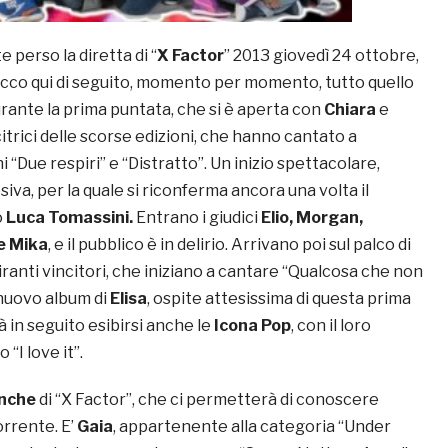
 perso la diretta di “
X Factor
” 2013 giovedì 24 ottobre,
Ecco qui di seguito, momento per momento, tutto quello
rante la prima puntata, che si è aperta con
Chiara
e
ncitrici delle scorse edizioni, che hanno cantato a
i “Due respiri” e “Distratto”. Un inizio spettacolare,
iva, per la quale si riconferma ancora una volta il
o
Luca Tomassini.
Entrano i giudici
Elio, Morgan,
e Mika
, e il pubblico è in delirio. Arrivano poi sul palco di
piranti vincitori, che iniziano a cantare “Qualcosa che non
 nuovo album di
Elisa
, ospite attesissima di questa prima
 in seguito esibirsi anche le
Icona Pop
, con il loro
 “I love it”.
anche
di “X Factor”, che ci permetterà di conoscere
rrente. E’
Gaia
, appartenente alla categoria “Under