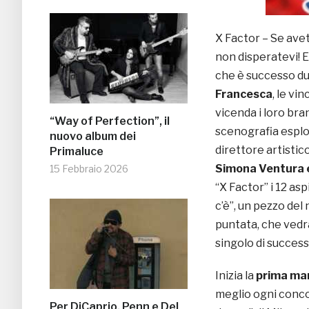
X Factor – Se avete
non disperatevi! 
che è successo du
Francesca
, le vi
vicenda i loro bran
“Way of Perfection”, il
scenografia esplos
nuovo album dei
direttore artistic
Primaluce
Simona Ventura 
15 Febbraio 2026
“X Factor” i 12 as
c’è”, un pezzo del
puntata, che vedrà
singolo di successo
Inizia la
prima m
meglio ogni conco
Per DiCaprio, Penn e Del