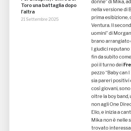
donne” di Mika, a
Toro una battaglia dopo
nella versione di 
l’altra
prima esibizione, 
21 Settembre 2025
Ventura. Il secon
uomini” di Morgan,
brano arrangiato d
I giudici reputan
fin da subito come
poi il turno dei
Fre
pezzo “Baby can I 
sia pareri positiv
così giovani, sono
oltre la boy band,
non agli One Direc
Elio, e inizia a c
Mika non è nelle s
trovato interessan