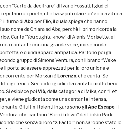
 con “Carte da decifrare” di Ivano Fossati. I giudici
o reputano un poeta, che ha saputo dare un’ anima ad una
’ il turno di
Aba
per Elio, il quale spiega che hanno
 suo nome da Chiara ad Aba, perchè il primo ricorda la
rice. Canta “You oughta know” di Alanis Morisette, e i
no una cantante con una grande voce, ma secondo
rfetta, e quindi appare antipatica. Partono poi gli
l secondo gruppo di Simona Ventura, con il brano “Wake
he li porta ad essere apprezzati per la loro unione e
 concorrente per Morgan è
Lorenzo
, che canta “Se
di Luigi Tenco. Secondo i giudici ha cantato molto bene,
co. Si esibisce poi
Viò,
della categoria di Mika, con “Let
ger, e viene giudicata come una cantante intensa,
onante. Gli ultimi talenti in gara sono gli
Ape Escape
, il
Ventura, che cantano “Burn it down” dei Linkin Park.
dicendo che senza di loro “X Factor” non sarebbe stato lo