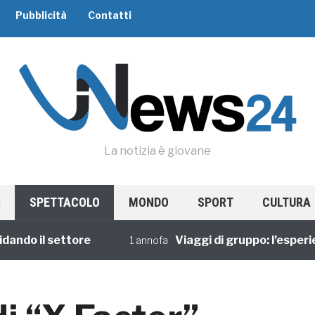
Pubblicità
Contatti
La notizia è giovane
SPETTACOLO
MONDO
SPORT
CULTURA
il settore
Viaggi di gruppo: l’esperienza 
1 annofa