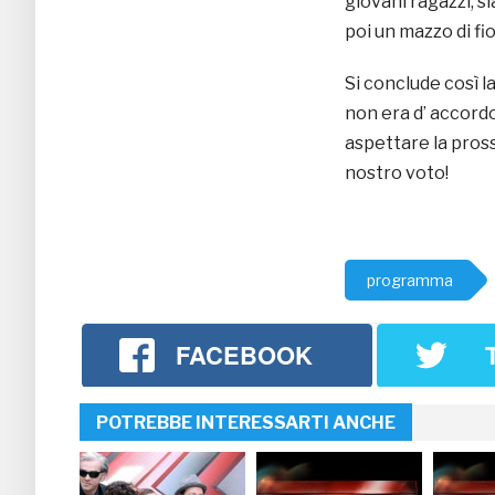
giovani ragazzi, s
poi un mazzo di fior
Si conclude così la
non era d’ accordo
aspettare la pros
nostro voto!
programma
FACEBOOK
POTREBBE INTERESSARTI ANCHE