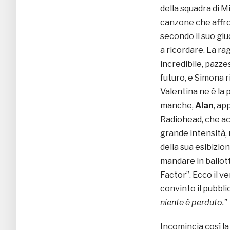
della squadra di M
canzone che affron
secondo il suo giu
a ricordare. La rag
incredibile, pazze
futuro, e Simona r
Valentina ne è la p
manche,
Alan
, ap
Radiohead, che acc
grande intensità, 
della sua esibizio
mandare in ballott
Factor”. Ecco il 
convinto il pubbl
niente è perduto.”
Incomincia così l