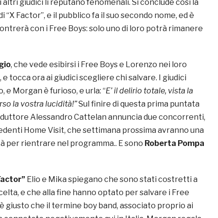
 altri giudici li reputano fenomenali. Si conclude così la
“X Factor”, e il pubblico fa il suo secondo nome, ed è
ontrerà con i Free Boys: solo uno di loro potrà rimanere
gio
, che vede esibirsi i Free Boys e Lorenzo nei loro
, e tocca ora ai giudici scegliere chi salvare. I giudici
 e Morgan è furioso, e urla: “
E’ il delirio totale, vista la
so la vostra lucidità!”
Sul finire di questa prima puntata
conduttore Alessandro Cattelan annuncia due concorrenti,
cedenti Home Visit, che settimana prossima avranno una
tà per rientrare nel programma.. E sono
Roberta Pompa
Factor”
Elio e Mika spiegano che sono stati costretti a
scelta, e che alla fine hanno optato per salvare i Free
 giusto che il termine boy band, associato proprio ai