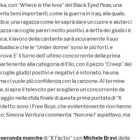
ika, con “Where is the love” dei Black Eyed Peas, una
ta temi importanti, come la guerra in Iraq, alla quale,
dice, una ragazza come lei saprà dare un cuore e aiutarci
azza raccoglie pareri molto positivi, a detta dei giudici è
sca, il lavoro della cantante sarà sicuramente il suo
ibadisce che le “Under donne” sono le più forti, e
rova. E’ il turno dell’ ultimo concorrente della prima
partenente alla categoria di Elio, con il pezzo “Creep” dei
oglie giudizi positivi e negativi: è intonato, ha una
ma ci vuole più confidenza con la canzone. Al termine
ne, si apre il televoto per scegliere un concorrente da
aggio nella sfida finale di questa prima puntata di “X
verdetto: sono i Free Boys, che evidentemente non hanno
ico. Simona Ventura commenta:
“Non me l’ aspettavo, ma
a
seconda manche
di “X Factor” con
Michele Bravi
, della