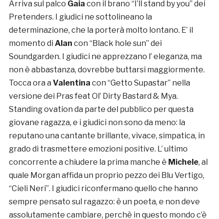
Arriva sul palco
Gaia
con il brano “I’ll stand by you” dei
Pretenders. I giudici ne sottolineano la
determinazione, che la porterà molto lontano. E’ il
momento di
Alan
con “Black hole sun” dei
Soundgarden. I giudici ne apprezzano l’ eleganza, ma
non è abbastanza, dovrebbe buttarsi maggiormente.
Tocca ora a
Valentina
con “Getto Supastar” nella
versione dei Pras feat Ol’ Dirty Bastard & Mya.
Standing ovation da parte del pubblico per questa
giovane ragazza, e i giudici non sono da meno: la
reputano una cantante brillante, vivace, simpatica, in
grado di trasmettere emozioni positive. L’ ultimo
concorrente a chiudere la prima manche è
Michele
, al
quale Morgan affida un proprio pezzo dei Blu Vertigo,
“Cieli Neri”. I giudici riconfermano quello che hanno
sempre pensato sul ragazzo: è un poeta, e non deve
assolutamente cambiare, perchè in questo mondo c’è