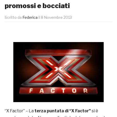
promossi e bocciati
Scritto da
Federica
il
8 Novembre 2013
“X Factor” – La
terza puntata di “X Factor”
si è