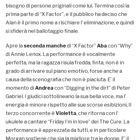
bisogno di persone priginali come lui. Termina così la
prima parte di “X Factor”, e il pubblico ha deciso che
Alan è il primo nome a rischiare l’ eliminazione, e quindi
si sfiderà nel ballotaggio finale.
Apre la
seconda manche
di “X Factor”
A
ba
con “Why”
di Annie Lenox. La performance è vocalmente
perfetta, ma la ragazza risula fredda, finta, non è in
grado di arrivare sul piano emotivo, forse anche a
causa della scenografia che non è piaciuta. E’ il
momento di
Andrea
con “Digging in the dirt” di Peter
Gabriel. I giudici sottolineano la sua bella voce, ma l’
energia è minore rispetto alle sue scorse esibizioni, Il
terzo concorrente è
Violetta
, che ritorna con l’
ukulele a cantare “Friday I’m in love” dei The Cure. La
performance è apprezzata da tutti, e in particolare
Morgan sostiene che sia la migliore tra le donne. E’ il