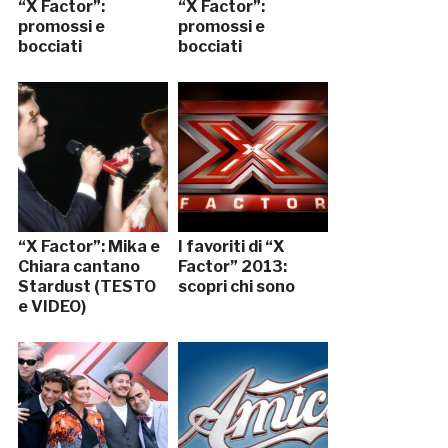
“X Factor”:
“X Factor”:
promossi e
promossi e
bocciati
bocciati
“X Factor”: Mika e
I favoriti di “X
Chiara cantano
Factor” 2013:
Stardust (TESTO
scopri chi sono
e VIDEO)