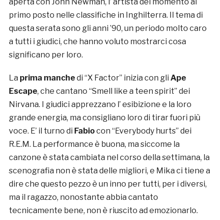
aperta con John Newman, l’ artista del momento al
primo posto nelle classifiche in Inghilterra. Il tema di
questa serata sono gli anni ’90, un periodo molto caro
a tutti i giudici, che hanno voluto mostrarci cosa
significano per loro.
La
prima manche
di “X Factor” inizia con gli
Ape
Escape
, che cantano “Smell like a teen spirit” dei
Nirvana. I giudici apprezzano l’ esibizione e la loro
grande energia, ma consigliano loro di tirar fuori più
voce. E’ il turno di
Fabio
con “Everybody hurts” dei
R.E.M. La performance è buona, ma siccome la
canzone è stata cambiata nel corso della settimana, la
scenografia non è stata delle migliori, e Mika ci tiene a
dire che questo pezzo è un inno per tutti, per i diversi,
ma il ragazzo, nonostante abbia cantato
tecnicamente bene, non è riuscito ad emozionarlo.