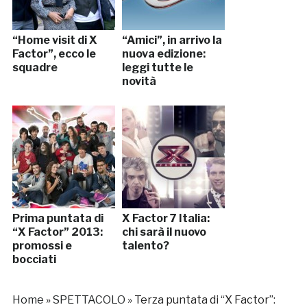
“Home visit di X
“Amici”, in arrivo la
Factor”, ecco le
nuova edizione:
squadre
leggi tutte le
novità
Prima puntata di
X Factor 7 Italia:
“X Factor” 2013:
chi sarà il nuovo
promossi e
talento?
bocciati
Home
»
SPETTACOLO
»
Terza puntata di “X Factor”: