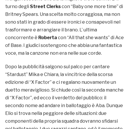
turno degli
Street Clerks
con “Baby one more time” di
Britney Spears. Una scelta molto coraggiosa, ma non
sono stati in grado di essere ironici e consapevoli nel
trasformare e arrangiare il brano. L’ ultima
concorrente è
Roberta
con “All that she wants” di Ace
of Base. I giudici sostengono che abbia una fantastica
voce, ma la canzone non era nelle sue corde.
Dopo la pubblicità salgono sul palco per cantare
“Stardust” Mika e Chiara, la vincitrice della scorsa
edizione di “X Factor” e ci regalano nuovamente un
duetto meraviglioso. Si chiude così la seconda manche
di “X Factor”, ed ecco il verdetto del pubblico: il
secondo nome ad andare in ballotaggio è Aba. Dunque
Elio si trova nella peggiore delle situazioni: due
componenti della propria squadra dovranno sfidarsi
nel ballotaggio. I due ragazzi cantano, ed è il momento