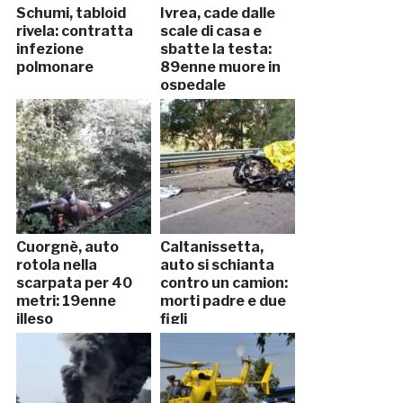
Schumi, tabloid
Ivrea, cade dalle
rivela: contratta
scale di casa e
infezione
sbatte la testa:
polmonare
89enne muore in
ospedale
Cuorgnè, auto
Caltanissetta,
rotola nella
auto si schianta
scarpata per 40
contro un camion:
metri: 19enne
morti padre e due
illeso
figli