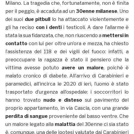
Milano. La tragedia che, fortunatamente, non è finita
per il peggio, è accaduta ad un
30enne milanese
. Uno
dei suoi
due pitbull
lo ha attaccato violentemente e
gli ha reciso
con i denti
i testicoli. A dare l’allarme è
stata la sua fidanzata, che, non riuscendo a
mettersi in
contatto
con lui per oltre un’ora e mezza, ha chiesto
l’assistenza del 118 e dei vigili del fuoco: infatti, a
preoccupare la ragazza è stato il pensiero che la
vittima avesse potuto
avere un malore
, poiché è
malato cronico di diabete. All’arrivo di Carabinieri e
paramedici, all’incirca le 20.20 di ieri, l’uomo è stato
trasportato d’urgenza all’ospedale: i soccorritori lo
hanno trovato
nudo e disteso
sul pavimento del
proprio appartamento, in via Cascia, con una grande
perdita di sangue
proveniente dal basso ventre. Che
un malore legato alla
malattia
del 30enne ci sia stato
è, comunque, una delle ipotesi valutate dai Carabinieri