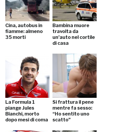
Cina, autobus in
Bambina muore
fiamme: almeno
travolta da
35 morti
un’auto nel cortile
di casa
La Formula 1
Si frattura il pene
piange Jules
mentre fa sesso:
Bianchi, morto
“Ho sentito uno
dopo mesi di coma
scatto”