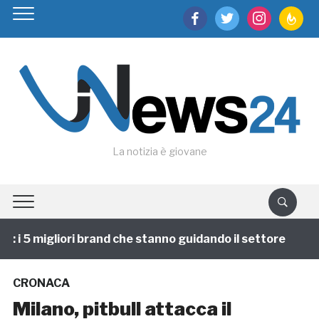
facebook
twitter
instagram
feedburn
La notizia è giovane
i 5 migliori brand che stanno guidando il settore
1 a
CRONACA
Milano, pitbull attacca il