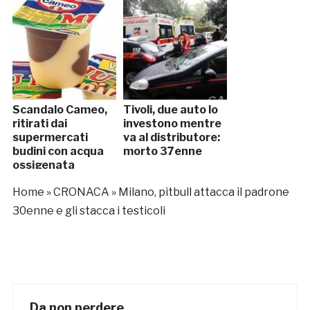
Scandalo Cameo,
Tivoli, due auto lo
ritirati dai
investono mentre
supermercati
va al distributore:
budini con acqua
morto 37enne
ossigenata
Home
»
CRONACA
»
Milano, pitbull attacca il padrone
30enne e gli stacca i testicoli
Da non perdere