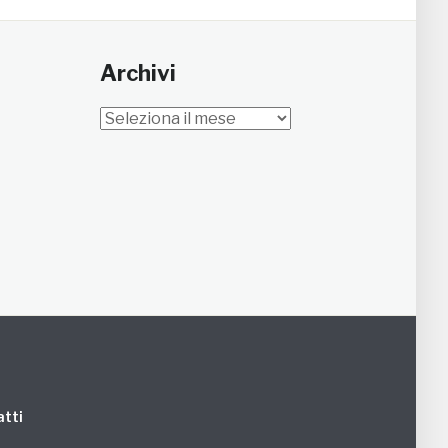
Archivi
Archivi
tti