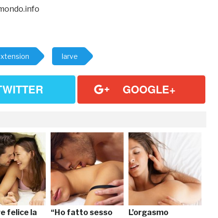
lmondo.info
xtension
larve
TWITTER
GOOGLE+
 felice la
“Ho fatto sesso
L’orgasmo