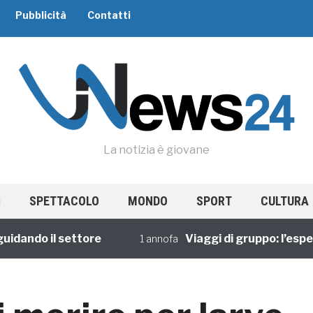
Pubblicità
Contatti
La notizia è giovane
SPETTACOLO
MONDO
SPORT
CULTURA
do il settore
Viaggi di gruppo: l’esperien
1 annofa