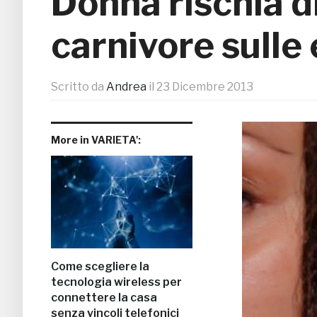
Donna rischia d
carnivore sulle
Scritto da
Andrea
il
23 Dicembre 2013
More in VARIETA':
Come scegliere la
tecnologia wireless per
connettere la casa
senza vincoli telefonici