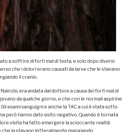
to a soffrire di forti mal di testa, e solo dopo diversi
rso che i dolori erano causati da larve che le stavano
giando il cranio.
Nairobi, era andata dal dottore a causa dei forti mal di
ggevano da qualche giorno, e che con le normali aspirine
Gli esami sanguigni e anche la TAC a cui è stata sotto
na però hanno dato esito negativo. Quando è tornata
eriore visita ha fatto emergere la scioccante realtà:
ve che la stavano letteralmente mangiando.