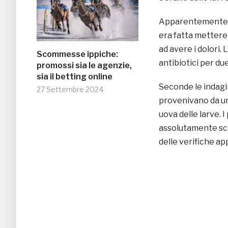
Apparentemente, q
era fatta mettere 
ad avere i dolori.
Scommesse ippiche:
antibiotici per du
promossi sia le agenzie,
sia il betting online
Seconde le indagin
27 Settembre 2024
provenivano da un
uova delle larve. I
assolutamente sci
delle verifiche ap