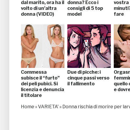
dal marito, ora ha il
donna? Ecco i
vostra 
volto di un’altra
consigli di 5 top
minuti
donna (VIDEO)
model
fare
Commessa
Due di picche: i
Orgas
subisce il “furto”
cinque passi verso
femmin
dei peli pubici. Si
il fallimento
quello 
licenzia e denuncia
e dovr
il titolare
Home
»
VARIETA'
»
Donna rischia di morire per la