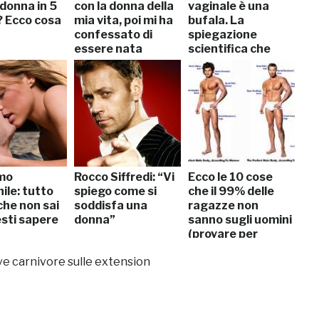
donna in 5
con la donna della
vaginale è una
? Ecco cosa
mia vita, poi mi ha
bufala. La
confessato di
spiegazione
essere nata
scientifica che
uomo”
sfata il mito
mo
Rocco Siffredi: “Vi
Ecco le 10 cose
ile: tutto
spiego come si
che il 99% delle
che non sai
soddisfa una
ragazze non
esti sapere
donna”
sanno sugli uomini
(provare per
credere)
rve carnivore sulle extension