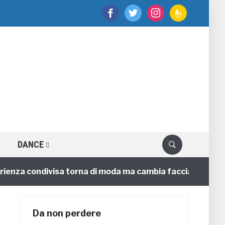
facebook
twitter
instagram
feedburner
DANCE
za condivisa torna di moda ma cambia faccia
4 annifa
Da non perdere