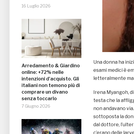
16 Luglio 2026
Una donna ha inizia
Arredamento & Giardino
esami medici è eme
online: +72% nelle
letteralmente man
intenzioni d’acquisto. Gli
italiani non temono più di
comprare un divano
Irena Myangoh, di 
senza toccarlo
testa che la affli
7 Giugno 2026
non andavano via. 
sottoposta la don
dal dottore, l’ult
c’erano delle lar