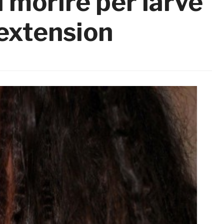
i morire per larve
 extension