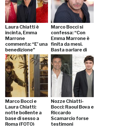
Laura Chiatti è
Marco Bocci si
incinta, Emma
confessa: “Con
Marrone
Emma Marrone è
commenta: “E’ una
finita da mesi.
benedizione”
Basta parlare di
questa storia”
Marco Bocci e
Nozze Chiatti-
Laura Chiatti:
Bocci: Raoul Bova e
notte bollente a
Riccardo
base di sesso a
Scamarcio forse
Roma (FOTO)
testimoni