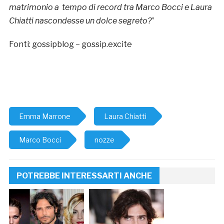
matrimonio a tempo di record tra Marco Bocci e Laura
Chiatti nascondesse un dolce segreto?
”
Fonti: gossipblog – gossip.excite
Emma Marrone
Laura Chiatti
Marco Bocci
nozze
POTREBBE INTERESSARTI ANCHE