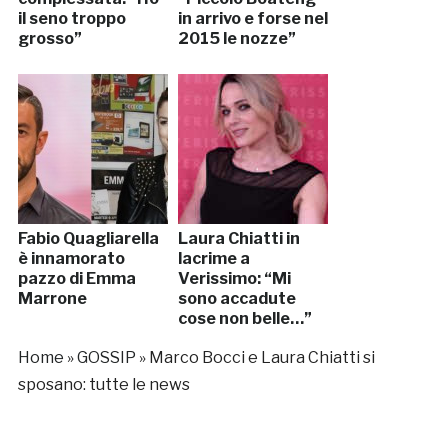
il seno troppo
in arrivo e forse nel
grosso”
2015 le nozze”
Fabio Quagliarella
Laura Chiatti in
è innamorato
lacrime a
pazzo di Emma
Verissimo: “Mi
Marrone
sono accadute
cose non belle…”
Home
»
GOSSIP
»
Marco Bocci e Laura Chiatti si
sposano: tutte le news