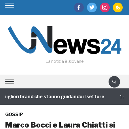
facebook
twitter
instagram
feedburn
La notizia è giovane
igliori brand che stanno guidando il settore
1 annofa
GOSSIP
Marco Bocci e Laura Chiatti si