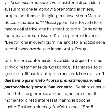
visita da questa persona
“. Voci insistenti di corridoio
sussurrano che lei abbia già prenotato la chiesa,
proprio per il mese di luglio, per sposarsi con Marco
Bocci. Il quotidiano
“Il Messaggero”
ha intervistato la
madre dell’attrice, che ha smentito tutto “
Se ne parla
tanto, ma a me non risulta
“. Di altro parere è invece
“Leggo”, che in questi giorni ha lanciato la notizia della
recente vacanza dei due innamorati a Perugia.
Un’ulteriore conferma della veridicità di questo rumor
arriva direttamente da “Gossipblog”. Il famoso sito di
gossip, ha diffuso in anteprima una notizia esclusiva: “
I
due hanno già iniziato il corso prematrimoniale nella
parrocchia del paese di San Venanzo
“. Sembra dunque
che il fatidico giorno sia alle porte, anche se per il
momento i diretti interessati hanno le bocche
cucite. E sul web circola già un’altra voce: “
E se il