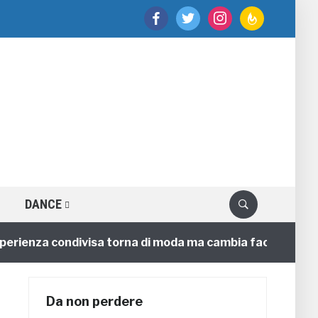
facebook
twitter
instagram
feedburner
DANCE
enza condivisa torna di moda ma cambia faccia
4 anni
Da non perdere