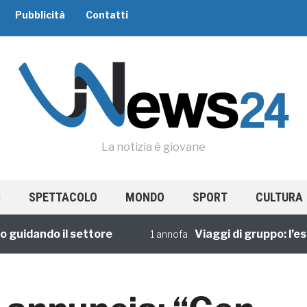
Pubblicità
Contatti
La notizia è giovane
SPETTACOLO
MONDO
SPORT
CULTURA
dando il settore
Viaggi di gruppo: l’esperi
1 annofa