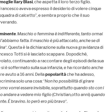
moglie Ilary Blasi
, che aspetta il loro terzo figlio.
Francesco aveva espresso il desiderio di volere cinque
a squadra di calcetto”, e sembra proprio che il suo
avverando.
imminente
. Maschio o femmina è indifferente, tanto ormai
 l’abbiamo fatta. Il maschio è più attaccato, anche se di
ina
“. Questa è la dichiarazione sulla nuova gravidanza di
ancesco Totti si è lasciato scappare. Dopodiché,
olato, continuando a raccontare degli episodi della sua
e si è soffermato sulla sua infanzia, e ha ricordato anche
e avuto a 16 anni. Della
popolarità
che ha adesso,
crimina solo una cosa: “
Non ho possibilità di girare
orno vorrei essere invisibile, soprattutto quando sto con i
o andare a vedere mio figlio
(Christian,otto anni)
quando
ante. È bravino. Io però ero più bravo
“.