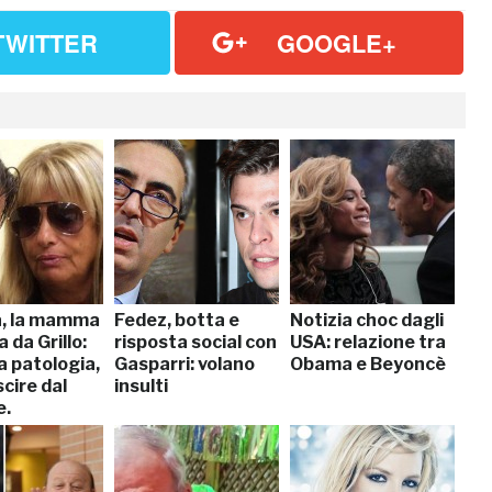
TWITTER
GOOGLE+
, la mamma
Fedez, botta e
Notizia choc dagli
a da Grillo:
risposta social con
USA: relazione tra
a patologia,
Gasparri: volano
Obama e Beyoncè
cire dal
insulti
e.
elo”