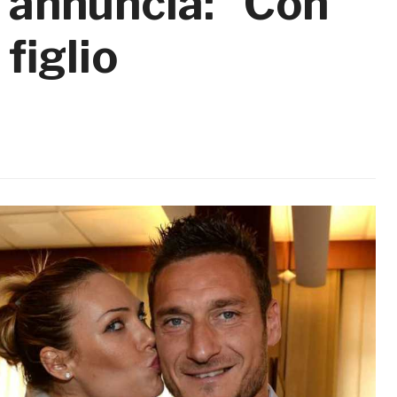
 annuncia: “Con
 figlio