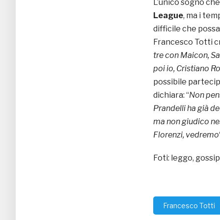
L’unico sogno che
League
, ma i tem
difficile che poss
Francesco Totti c
tre con Maicon, Sa
poi io, Cristiano 
possibile parteci
dichiara: “
Non pens
Prandelli ha già d
ma non giudico nes
Florenzi, vedremo
Foti: leggo, gossi
Francesco Totti