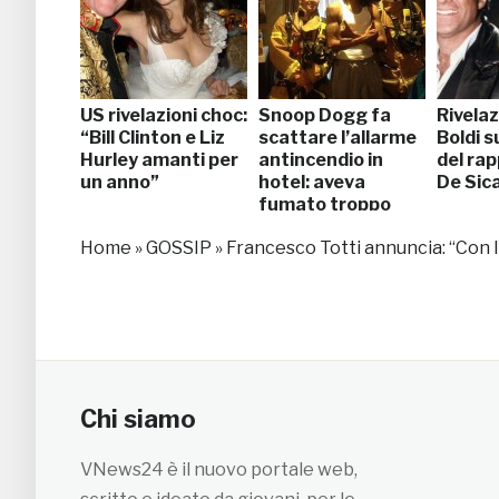
US rivelazioni choc:
Snoop Dogg fa
Rivelaz
“Bill Clinton e Liz
scattare l’allarme
Boldi s
Hurley amanti per
antincendio in
del ra
un anno”
hotel: aveva
De Sic
fumato troppo
Home
»
GOSSIP
»
Francesco Totti annuncia: “Con Il
Chi siamo
VNews24 è il nuovo portale web,