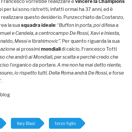
 Francesco vorrebbe realizzare è
vincere la Champions
pi per lui sono ristretti, infatti ormai ha 37 anni, ed è
a realizzare questo desiderio. Punzecchiato da Costanzo,
rea la sua
squadra ideale
: “
Buffon in porta, poi difesa a
muel e Candela, a centrocampo De Rossi, Xavi e Iniesta,
Ronaldo, Messi e Ibrahimovic”
. Per quanto riguarda la sua
pazione ai prossimi
mondiali
di calcio, Francesco Totti
o che andrò ai Mondiali, per scelta e perchè credo che
eciso l’organico da portare. A me non ha mai detto niente,
suno, io rispetto tutti. Della Roma andrà De Rossi, e forse
“.
pblog
Ilary Blasi
terzo figlio