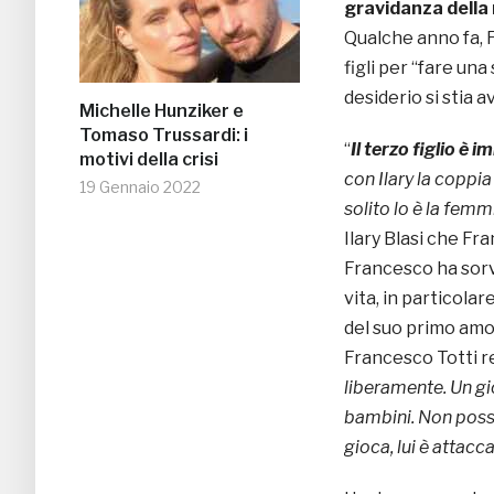
gravidanza della 
Qualche anno fa, 
figli per “fare un
desiderio si stia 
Michelle Hunziker e
Tomaso Trussardi: i
“
Il terzo figlio è 
motivi della crisi
con Ilary la coppia
19 Gennaio 2022
solito lo è la femm
Ilary Blasi che Fr
Francesco ha sorv
vita, in particolar
del suo primo amor
Francesco Totti re
liberamente. Un gi
bambini. Non poss
gioca, lui è attacc