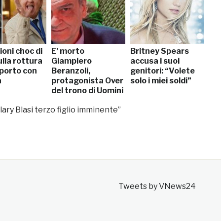
ioni choc di
E’ morto
Britney Spears
ulla rottura
Giampiero
accusa i suoi
pporto con
Beranzoli,
genitori: “Volete
a
protagonista Over
solo i miei soldi”
del trono di Uomini
e Donne
ary Blasi terzo figlio imminente”
Tweets by VNews24