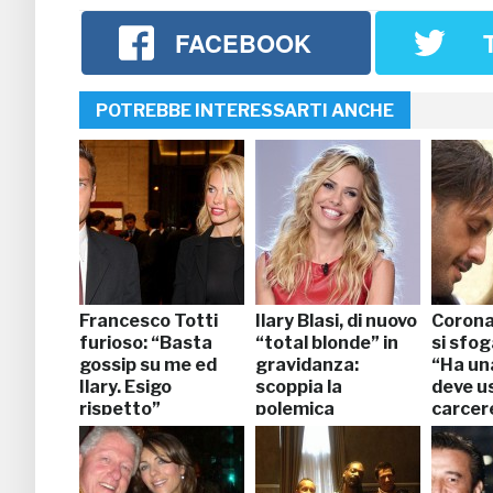
FACEBOOK
POTREBBE INTERESSARTI ANCHE
Francesco Totti
Ilary Blasi, di nuovo
Corona
furioso: “Basta
“total blonde” in
si sfog
gossip su me ed
gravidanza:
“Ha un
Ilary. Esigo
scoppia la
deve us
rispetto”
polemica
carcer
Aiutat