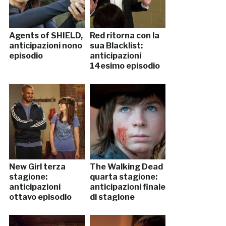
Agents of SHIELD,
Red ritorna con la
anticipazioni nono
sua Blacklist:
episodio
anticipazioni
14esimo episodio
New Girl terza
The Walking Dead
stagione:
quarta stagione:
anticipazioni
anticipazioni finale
ottavo episodio
di stagione