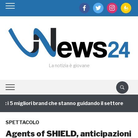
facebook
twitter
instagram
feedburn
La notizia è giovane
i 5 migliori brand che stanno guidando il settore
1 a
SPETTACOLO
Agents of SHIELD, anticipazioni