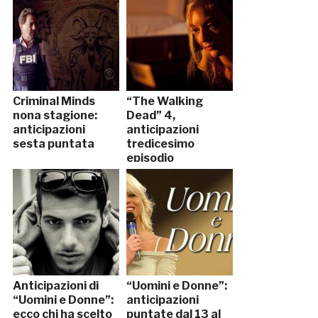
Criminal Minds
“The Walking
nona stagione:
Dead” 4,
anticipazioni
anticipazioni
sesta puntata
tredicesimo
episodio
Anticipazioni di
“Uomini e Donne”:
“Uomini e Donne”:
anticipazioni
ecco chi ha scelto
puntate dal 13 al