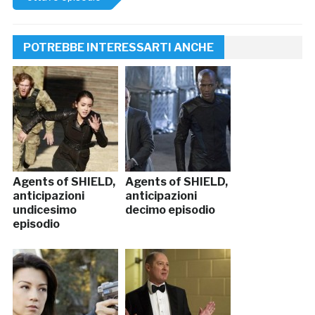
POTREBBE INTERESSARTI ANCHE
Agents of SHIELD,
Agents of SHIELD,
anticipazioni
anticipazioni
undicesimo
decimo episodio
episodio