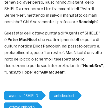
temeva di aver perso. Riusciranno gli agenti dello
SHIELD a recuperare i tre frammenti dell’ “Asta di
Berserker”, mettendo in salvo il manufatto da mani
nemiche? Chi è veramente il professore
Randolph
?
Guest star dell’ ottava puntata di “Agents of SHIELD”
è
Peter MacNicol
, che vestirà i panni dell’ esperto di
cultura nordica Elliot Randolph, dal passato oscuro e,
probabilmente, poco “terrestre”. MacNicol è un volto
noto del piccolo schermo: i telespettatori lo
ricorderanno per le sue interpretazioni in
“Numb3rs”
,
“Chicago Hope” ed
“Ally McBeal”
.
agents of SHIELD
anticipazioni
ottavo episodio