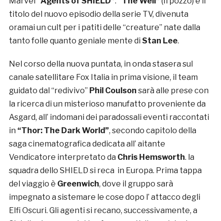
Marvel
“Agents of SHIELD”
.
“The Well”
(Il pozzo) è il
titolo del nuovo episodio della serie TV, divenuta
oramai un cult per i patiti delle “creature” nate dalla
tanto folle quanto geniale mente di
Stan Lee
.
Nel corso della nuova puntata, in onda stasera sul
canale satellitare Fox Italia in prima visione, il team
guidato dal “redivivo”
Phil Coulson
sarà alle prese con
la ricerca di un misterioso manufatto proveniente da
Asgard, all’ indomani dei paradossali eventi raccontati
in
“Thor: The Dark World”
, secondo capitolo della
saga cinematografica dedicata all’ aitante
Vendicatore interpretato da
Chris Hemsworth
. la
squadra dello SHIELD si reca in Europa. Prima tappa
del viaggio è
Greenwich
, dove il gruppo sarà
impegnato a sistemare le cose dopo l’ attacco degli
Elfi Oscuri. Gli agenti si recano, successivamente, a