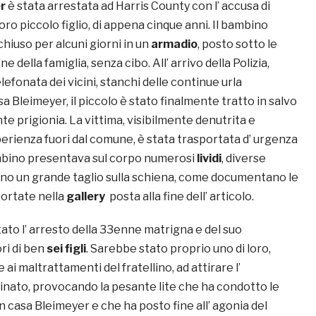
r
è stata arrestata ad Harris County con l’ accusa di
loro piccolo figlio, di appena cinque anni. Il bambino
hiuso per alcuni giorni in un
armadio
, posto sotto le
ne della famiglia, senza cibo. All’ arrivo della Polizia,
lefonata dei vicini, stanchi delle continue urla
a Bleimeyer, il piccolo è stato finalmente tratto in salvo
nte prigionia. La vittima, visibilmente denutrita e
erienza fuori dal comune, è stata trasportata d’ urgenza
ambino presentava sul corpo numerosi
lividi
, diverse
ino un grande taglio sulla schiena, come documentano le
portate nella
gallery
posta alla fine dell’ articolo.
ato l’ arresto della 33enne matrigna e del suo
ri di ben
sei figli
. Sarebbe stato proprio uno di loro,
 ai maltrattamenti del fratellino, ad attirare l’
cinato, provocando la pesante lite che ha condotto le
in casa Bleimeyer e che ha posto fine all’ agonia del