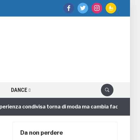
facebook
twitter
instagram
feedburner
DANCE
enza condivisa torna di moda ma cambia faccia
4 anni
Da non perdere