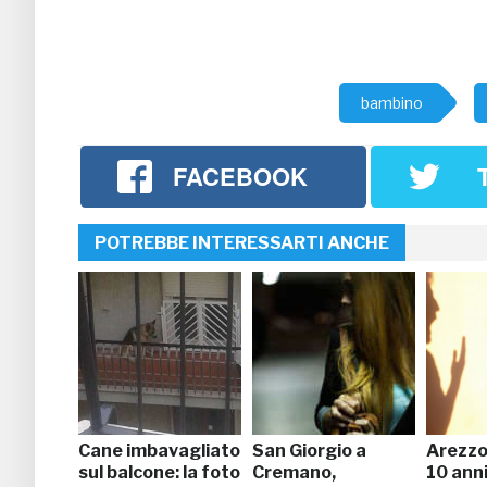
bambino
FACEBOOK
POTREBBE INTERESSARTI ANCHE
Cane imbavagliato
San Giorgio a
Arezzo
sul balcone: la foto
Cremano,
10 ann