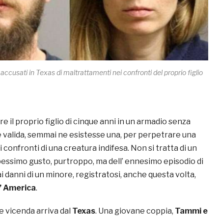
 accusati in Texas di maltrattamenti nei confronti del proprio figlio
e il proprio figlio di cinque anni in un armadio senza
 valida, semmai ne esistesse una, per perpetrare una
i confronti di una creatura indifesa. Non si tratta di un
 pessimo gusto, purtroppo, ma dell’ ennesimo episodio di
i danni di un minore, registratosi, anche questa volta,
d’ America
.
e vicenda arriva dal
Texas
. Una giovane coppia,
Tammi e