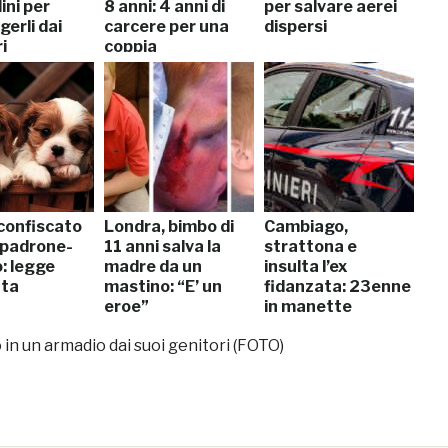
lini per
8 anni: 4 anni di
per salvare aerei
erli dai
carcere per una
dispersi
i
coppia
 confiscato
Londra, bimbo di
Cambiago,
 padrone-
11 anni salva la
strattona e
: legge
madre da un
insulta l’ex
ata
mastino: “E’ un
fidanzata: 23enne
eroe”
in manette
 in un armadio dai suoi genitori (FOTO)