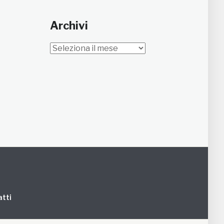
Archivi
Archivi
tti