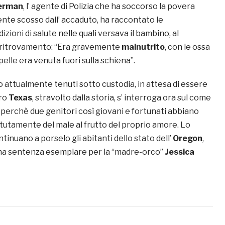
erman
, l’ agente di Polizia che ha soccorso la povera
ente scosso dall’ accaduto, ha raccontato le
ioni di salute nelle quali versava il bambino, al
ritrovamento: “Era gravemente
malnutrito
, con le ossa
pelle era venuta fuori sulla schiena”.
o attualmente tenuti sotto custodia, in attesa di essere
ero
Texas
, stravolto dalla storia, s’ interroga ora sul come
l perchè due genitori così giovani e fortunati abbiano
etutamente del male al frutto del proprio amore. Lo
tinuano a porselo gli abitanti dello stato dell’
Oregon
,
na sentenza esemplare per la “madre-orco”
Jessica