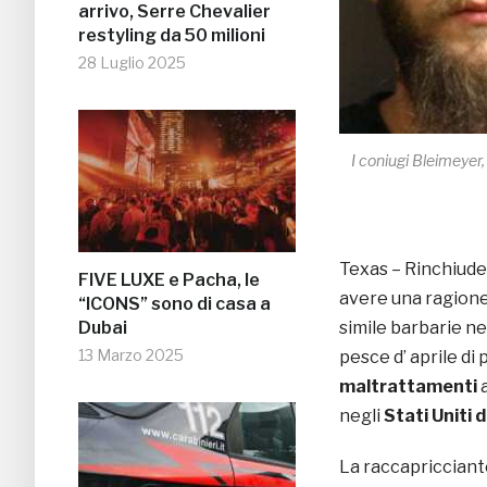
arrivo, Serre Chevalier
restyling da 50 milioni
28 Luglio 2025
I coniugi Bleimeyer,
Texas – Rinchiuder
FIVE LUXE e Pacha, le
avere una ragione
“ICONS” sono di casa a
simile barbarie ne
Dubai
13 Marzo 2025
pesce d’ aprile di
maltrattamenti
a
negli
Stati Uniti 
La raccapricciant