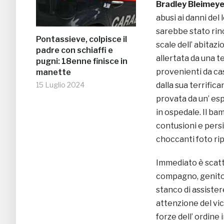
Bradley Bleimeye
abusi ai danni del 
sarebbe stato rinc
Pontassieve, colpisce il
scale dell’ abitazio
padre con schiaffi e
allertata da una te
pugni: 18enne finisce in
provenienti da cas
manette
dalla sua terrifica
15 Luglio 2024
provata da un’ esp
in ospedale. Il b
contusioni e pers
choccanti foto ri
Immediato è scatt
compagno, genito
stanco di assistere
attenzione del vi
forze dell’ ordine 