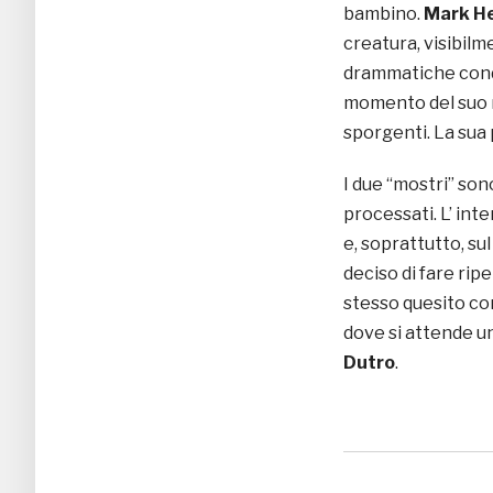
bambino.
Mark H
creatura, visibilm
drammatiche condiz
momento del suo 
sporgenti. La sua 
I due “mostri” son
processati. L’ int
e, soprattutto, su
deciso di fare rip
stesso quesito con
dove si attende u
Dutro
.