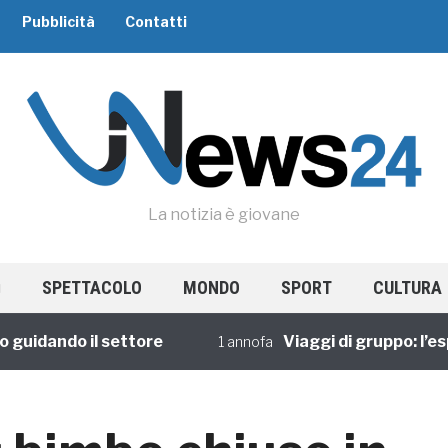
Pubblicità
Contatti
La notizia è giovane
SPETTACOLO
MONDO
SPORT
CULTURA
ando il settore
Viaggi di gruppo: l’esperi
1 annofa