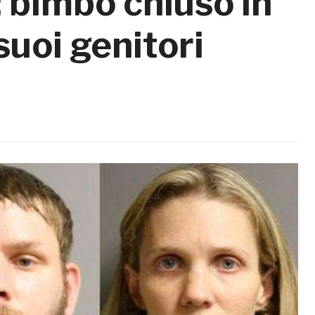
: bimbo chiuso in
suoi genitori