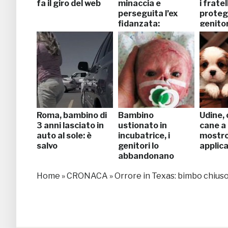
fa il giro del web
minaccia e
i fratel
perseguita l’ex
protegg
fidanzata:
genitor
arrestato
Roma, bambino di
Bambino
Udine,
3 anni lasciato in
ustionato in
cane a
auto al sole: è
incubatrice, i
mostro
salvo
genitori lo
applic
abbandonano
Home
»
CRONACA
»
Orrore in Texas: bimbo chiuso