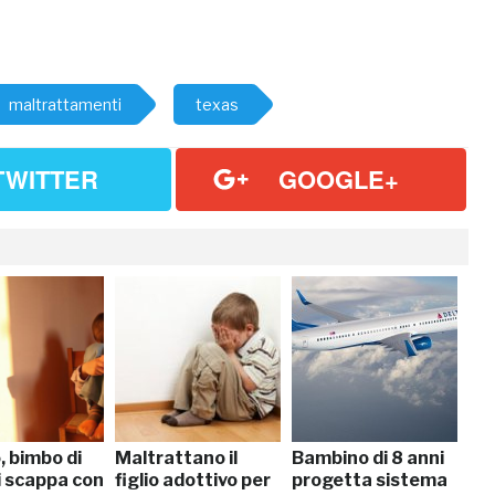
maltrattamenti
texas
TWITTER
GOOGLE+
, bimbo di
Maltrattano il
Bambino di 8 anni
i scappa con
figlio adottivo per
progetta sistema