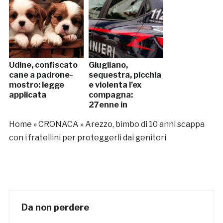
Udine, confiscato
Giugliano,
cane a padrone-
sequestra, picchia
mostro: legge
e violenta l’ex
applicata
compagna:
27enne in
manette
Home
»
CRONACA
»
Arezzo, bimbo di 10 anni scappa
con i fratellini per proteggerli dai genitori
Da non perdere