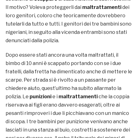
Il motivo? Voleva proteggerli dai
maltrattamenti
dei
loro genitori, coloro che teoricamente dovrebbero
tutelarli da tutto e tutti. I genitori dei tre bambini sono
nigeriani, in seguito alla vicenda entrambi sono stati
denunciati dalla polizia.
Dopo essere stati ancora una volta maltrattati, il
bimbo di 10 anni è scappato portando con se i due
fratelli, dalla fretta ha dimenticato anche di mettere le
scarpe. Per strada si è rivolto a un passante per
chiedere aiuto, quest’ultimo ha subito allarmato la
polizia. Le
punizioni
e i
maltrattamenti
che la coppia
riservava ai figli erano davvero esagerati, oltre ai
pesanti rimproveri i due li picchiavano con un manico
di scopa. I tre bambini per punizione venivano anche
lasciati in una stanza al buio, costretti a sostenere dei