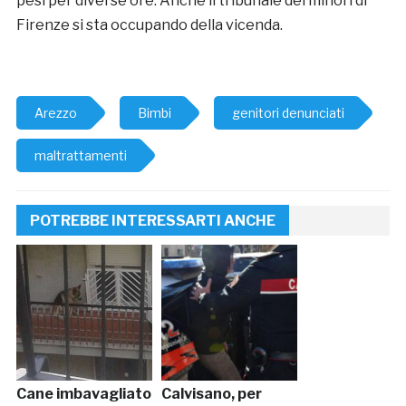
pesi per diverse ore. Anche il tribunale dei minori di
Firenze si sta occupando della vicenda.
Arezzo
Bimbi
genitori denunciati
maltrattamenti
POTREBBE INTERESSARTI ANCHE
Cane imbavagliato
Calvisano, per