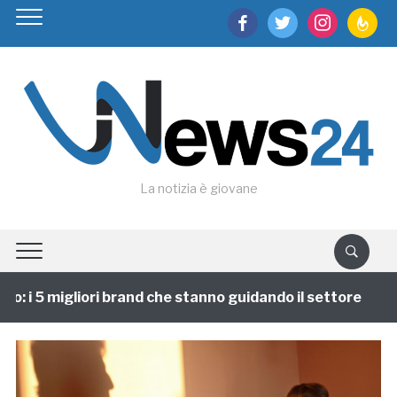
facebook
twitter
instagram
feedburn
La notizia è giovane
: i 5 migliori brand che stanno guidando il settore
1