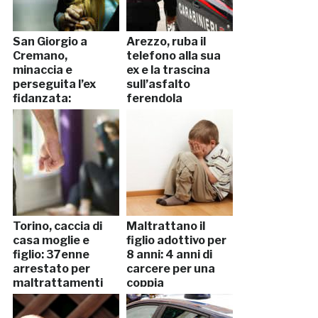
San Giorgio a
Arezzo, ruba il
Cremano,
telefono alla sua
minaccia e
ex e la trascina
perseguita l’ex
sull’asfalto
fidanzata:
ferendola
arrestato
Torino, caccia di
Maltrattano il
casa moglie e
figlio adottivo per
figlio: 37enne
8 anni: 4 anni di
arrestato per
carcere per una
maltrattamenti
coppia