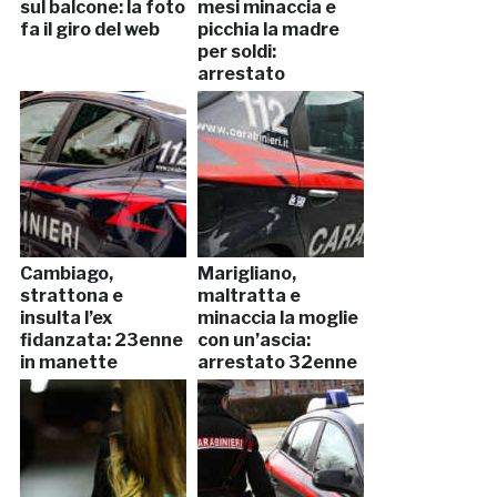
sul balcone: la foto
mesi minaccia e
fa il giro del web
picchia la madre
per soldi:
arrestato
Cambiago,
Marigliano,
strattona e
maltratta e
insulta l’ex
minaccia la moglie
fidanzata: 23enne
con un’ascia:
in manette
arrestato 32enne